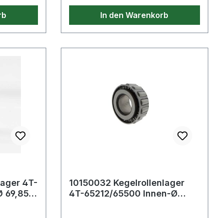
rb
In den Warenkorb
lager 4T-
10150032 Kegelrollenlager
 69,85
4T-65212/65500 Innen-Ø
 mm Bre
53,975 mm Außen-Ø 127 mm
Breite