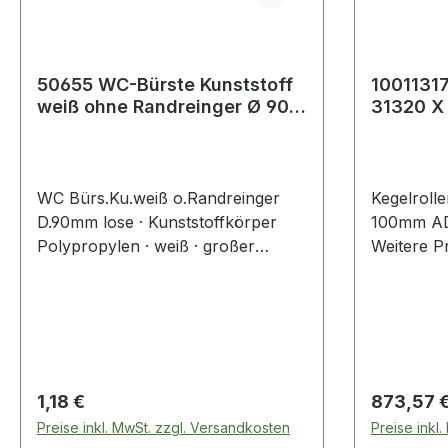
50655 WC-Bürste Kunststoff
10011317
weiß ohne Randreinger Ø 90
31320 X
mm
Außen-Ø
mm
WC Bürs.Ku.weiß o.Randreinger
Kegelroll
D.90mm lose · Kunststoffkörper
100mm AD
Polypropylen · weiß · großer
Weitere P
Rundkopf
Kegelrolle
Regulärer Preis:
Regulärer
1,18 €
873,57 
Preise inkl. MwSt. zzgl. Versandkosten
Preise inkl