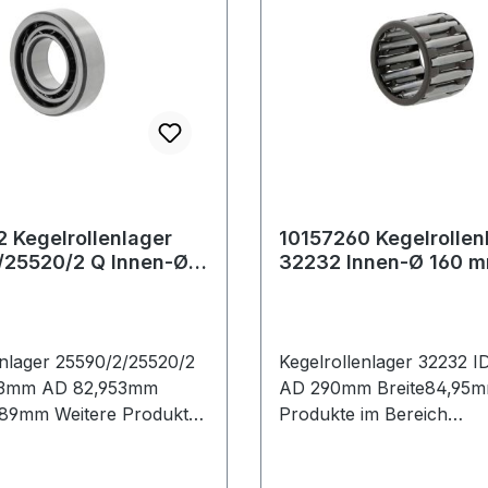
 Kegelrollenlager
10157260 Kegelrollen
/25520/2 Q Innen-Ø
32232 Innen-Ø 160 
m Außen-Ø 82,953
Außen-Ø 290 mm Bre
mm
enlager 25590/2/25520/2
Kegelrollenlager 32232 
63mm AD 82,953mm
AD 290mm Breite84,95mm Weit
tere Produkte
Produkte im Bereich
im Bereich Kegelrollenlager
Kegelrollenlager