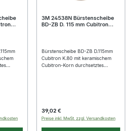
cheibe
3M 24538N Bürstenscheibe
tron
BD-ZB D. 115 mm Cubitron
n-¹
Körnung 80 12000 min-¹
.115mm
Bürstenscheibe BD-ZB D.115mm
ischem
Cubitron K.80 mit keramischem
tes
Cubitron-Korn durchsetztes
ntfernen
Universalprodukt zum Entfernen
zäher und fester
gen wie
Oberflächenbeschichtungen wie
z.B. Lacken, Dichtungen,
here
Klebstoffen, etc. · die sichere
ten · M14
Alternative zu Drahtbürsten · M14
Regulärer Preis:
39,02 €
chaften: ·
Weitere technische Eigenschaften: ·
sandkosten
Preise inkl. MwSt. zzgl. Versandkosten
0 · max.
Farbe: gelb · Körnung: 80 · max.
Drehzahl: 12000min-¹