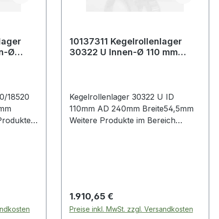
lager
10137311 Kegelrollenlager
n-Ø
30322 U Innen-Ø 110 mm
73,025
Außen-Ø 240 mm Breite54,5
mm
90/18520
Kegelrollenlager 30322 U ID
5mm
110mm AD 240mm Breite54,5mm
Weitere Produkte im Bereich
ager
Kegelrollenlager
Regulärer Preis:
1.910,65 €
sandkosten
Preise inkl. MwSt. zzgl. Versandkosten