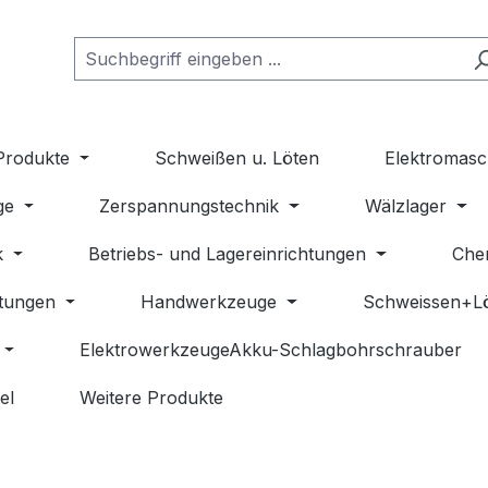
Produkte
Schweißen u. Löten
Elektromasc
ge
Zerspannungstechnik
Wälzlager
k
Betriebs- und Lagereinrichtungen
Che
stungen
Handwerkzeuge
Schweissen+L
ElektrowerkzeugeAkku-Schlagbohrschrauber
el
Weitere Produkte