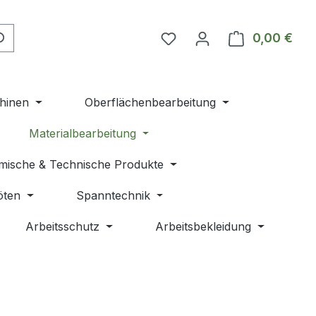
Du hast 0 Produkte auf 
0,00 €
Ware
hinen
Oberflächenbearbeitung
Materialbearbeitung
mische & Technische Produkte
öten
Spanntechnik
Arbeitsschutz
Arbeitsbekleidung