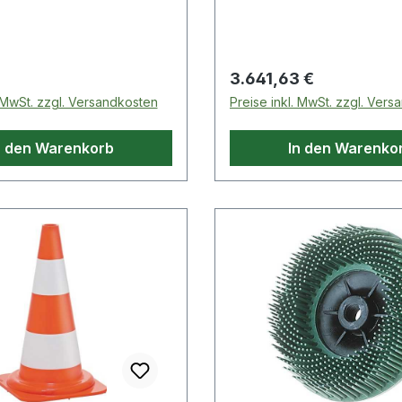
 Preis:
Regulärer Preis:
3.641,63 €
. MwSt. zzgl. Versandkosten
Preise inkl. MwSt. zzgl. Ver
n den Warenkorb
In den Warenko