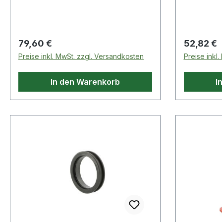
Regulärer Preis:
Regulärer
79,60 €
52,82 €
Preise inkl. MwSt. zzgl. Versandkosten
Preise inkl
In den Warenkorb
I