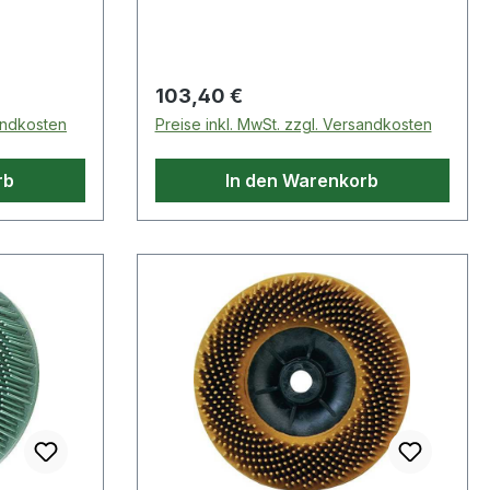
Regulärer Preis:
103,40 €
sandkosten
Preise inkl. MwSt. zzgl. Versandkosten
rb
In den Warenkorb