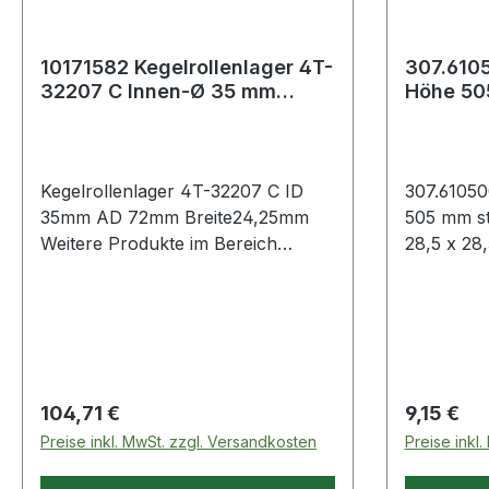
10171582 Kegelrollenlager 4T-
307.6105
32207 C Innen-Ø 35 mm
Höhe 50
Außen-Ø 72 mm Breite24,25
Gewicht 
mm
Kegelrollenlager 4T-32207 C ID
307.610500.
35mm AD 72mm Breite24,25mm
505 mm st
Weitere Produkte im Bereich
28,5 x 28
Kegelrollenlager
PVC mit w
reflektier
tagesleuch
gesundhei
entsprec
kältebestä
Regulärer Preis:
Regulärer
104,71 €
9,15 €
formstabil 
Preise inkl. MwSt. zzgl. Versandkosten
Preise inkl
tagesleuc
entsprech