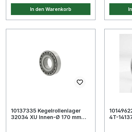
In den Warenkorb
I
10137335 Kegelrollenlager
10149622
32034 XU Innen-Ø 170 mm
4T-1413
Außen-Ø 260 mm Breite57
34,925 
mm
mm Br