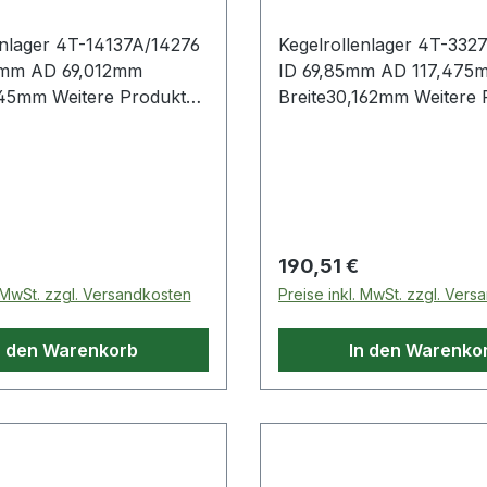
enlager 4T-14137A/14276
Kegelrollenlager 4T-332
5mm AD 69,012mm
ID 69,85mm AD 117,475
ere Produkte
Breite30,162mm Weitere Produkte
im Bereich Kegelrollenlager
im Bereich Kegelrollenl
 Preis:
Regulärer Preis:
190,51 €
. MwSt. zzgl. Versandkosten
Preise inkl. MwSt. zzgl. Ver
n den Warenkorb
In den Warenko