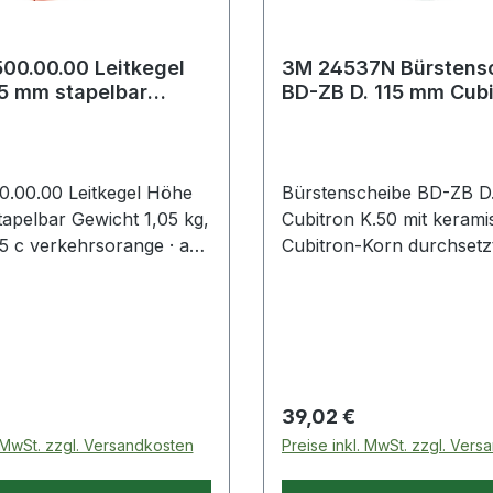
00.00.00 Leitkegel
3M 24537N Bürstens
5 mm stapelbar
BD-ZB D. 115 mm Cubi
1,05 kg, 28,5 x 28,5 c
Körnung 50 12000 mi
00.00 Leitkegel Höhe
Bürstenscheibe BD-ZB D
apelbar Gewicht 1,05 kg,
Cubitron K.50 mit keram
,5 c verkehrsorange · aus
Cubitron-Korn durchsetz
eißen, nicht
Universalprodukt zum E
enden Folienringen ·
zäher und fester
tend¹ · keine
Oberflächenbeschichtun
tsgefährdende Stoffe
z.B. Lacken, Dichtungen,
hend REACH ·
Klebstoffen, etc. · die sic
ndig und bei Hitze
Alternative zu Drahtbürs
 Preis:
Regulärer Preis:
39,02 €
· UV-stabilisiert ¹
Weitere technische Eigens
. MwSt. zzgl. Versandkosten
Preise inkl. MwSt. zzgl. Ver
htende Leitkegel
Farbe: grün · Körnung: 5
en nicht der StVO
Drehzahl: 12000min-¹