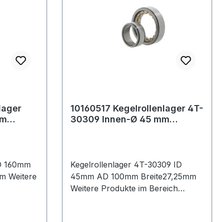
lager
10160517 Kegelrollenlager 4T-
mm
30309 Innen-Ø 45 mm
ite84,95
Außen-Ø 100 mm Breite27,25
mm
ID 160mm
Kegelrollenlager 4T-30309 ID
ere
45mm AD 100mm Breite27,25mm
Weitere Produkte im Bereich
Kegelrollenlager