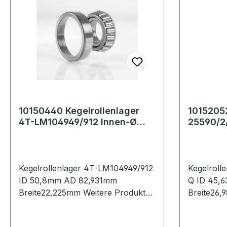
10150440 Kegelrollenlager
10152052
4T-LM104949/912 Innen-Ø
25590/2
50,8 mm Außen-Ø 82,931 mm
45,63 m
Brei
mm B
Kegelrollenlager 4T-LM104949/912
Kegelroll
ID 50,8mm AD 82,931mm
Q ID 45,
Breite22,225mm Weitere Produkte
Breite26,989mm Wei
im Bereich Kegelrollenlager