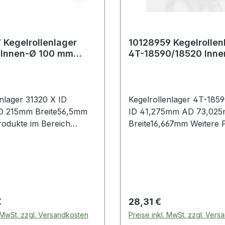
 Kegelrollenlager
10128959 Kegelrollen
 Innen-Ø 100 mm
4T-18590/18520 Inne
 215 mm Breite56,5
41,275 mm Außen-Ø 
mm Bre
enlager 31320 X ID
Kegelrollenlager 4T-185
 215mm Breite56,5mm
ID 41,275mm AD 73,02
rodukte im Bereich
Breite16,667mm Weitere Produkte
nlager
im Bereich Kegelrollenl
 Preis:
Regulärer Preis:
€
28,31 €
. MwSt. zzgl. Versandkosten
Preise inkl. MwSt. zzgl. Ver