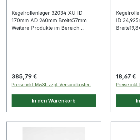
Kegelrollenlager 32034 XU ID
Kegelroll
170mm AD 260mm Breite57mm
ID 34,92
Weitere Produkte im Bereich
Breite19,845mm Weit
Kegelrollenlager
Regulärer Preis:
Regulärer
385,79 €
18,67 €
Preise inkl. MwSt. zzgl. Versandkosten
Preise inkl
In den Warenkorb
I