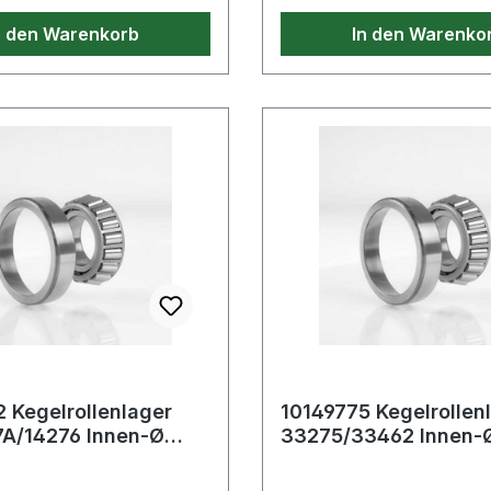
n den Warenkorb
In den Warenko
 Kegelrollenlager
10149775 Kegelrollen
7A/14276 Innen-Ø
33275/33462 Innen-Ø
mm Außen-Ø 69,012
mm Außen-Ø 117,475