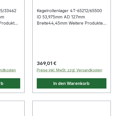
75/33462
Kegelrollenlager 4T-65212/65500
mm
ID 53,975mm AD 127mm
Breite44,45mm Weitere Produkte
ager
im Bereich Kegelrollenlager
Regulärer Preis:
369,01 €
sandkosten
Preise inkl. MwSt. zzgl. Versandkosten
rb
In den Warenkorb