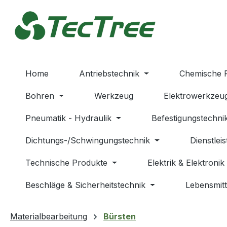
m Hauptinhalt springen
Zur Suche springen
Zur Hauptnavigation springen
Home
Antriebstechnik
Chemische 
Bohren
Werkzeug
Elektrowerkzeu
Pneumatik - Hydraulik
Befestigungstechni
Dichtungs-/Schwingungstechnik
Dienstlei
Technische Produkte
Elektrik & Elektronik
Beschläge & Sicherheitstechnik
Lebensmitt
Materialbearbeitung
Bürsten