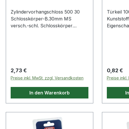
Zylindervorhangschloss 500 30
Türkeil 1
Schlosskörper-B.30mm MS
Kunststof
versch.-schl. Schlosskörper
Eigenschaf
massiv Messing · gehärteter
Kunststoff
Stahlbügel · einseitig verriegelt · mit
3 Schlüsseln · einfache
Ausführung · teilweise
Gleichschließung möglich, da
beschränkt verschiedenschließend
Regulärer Preis:
Regulärer
2,73 €
0,82 €
Preise inkl. MwSt. zzgl. Versandkosten
Preise inkl
In den Warenkorb
I