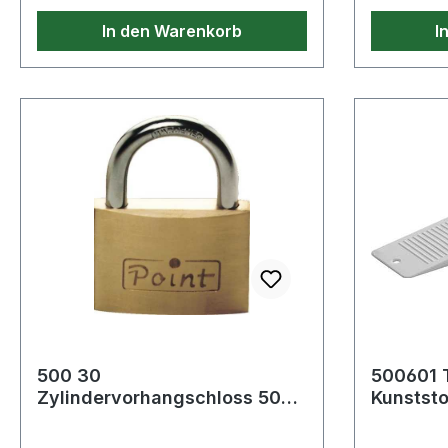
In den Warenkorb
I
500 30
500601 
Zylindervorhangschloss 500
Kunststo
30 Schlosskörperbreite 30
mm Messing verschie