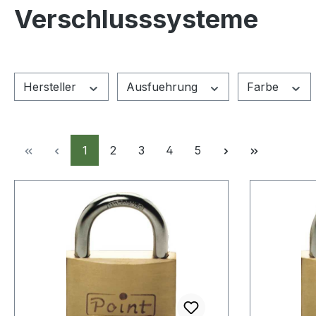
Verschlusssysteme
Hersteller
Ausfuehrung
Farbe
Seite
Seite
Seite
Seite
Seite
1
2
3
4
5