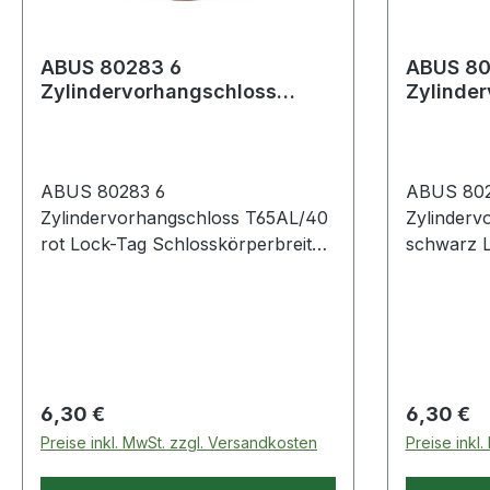
ABUS 80283 6
ABUS 80
Zylindervorhangschloss
Zylinde
T65AL/40 rot Lock-Tag
T65AL/4
Schlosskörperbreite 43
Schlossk
ABUS 80283 6
ABUS 802
Zylindervorhangschloss T65AL/40
Zylinderv
rot Lock-Tag Schlosskörperbreite
schwarz 
43 individuell beschreibbare
Schlosskör
Kunststoffummantelung ·
beschreib
Schlosskörper aus Aluminium ·
Kunststof
automatisch verriegelnd · hoher
Schlosskö
Wiedererkennungswert durch
automatis
verschiedene Farben
Wiederer
Regulärer Preis:
Regulärer
6,30 €
6,30 €
verschied
Preise inkl. MwSt. zzgl. Versandkosten
Preise inkl