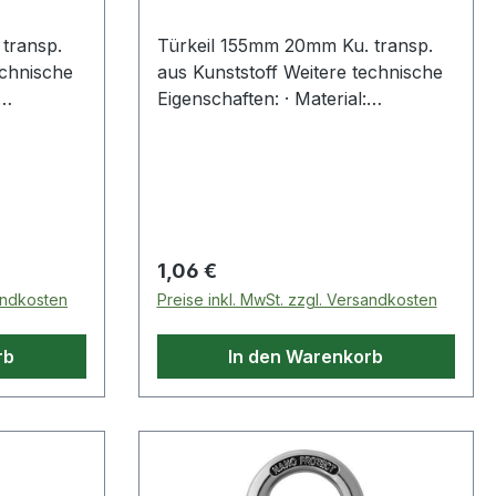
transp.
Türkeil 155mm 20mm Ku. transp.
echnische
aus Kunststoff Weitere technische
Eigenschaften: · Material:
Kunststoff
Regulärer Preis:
1,06 €
sandkosten
Preise inkl. MwSt. zzgl. Versandkosten
rb
In den Warenkorb