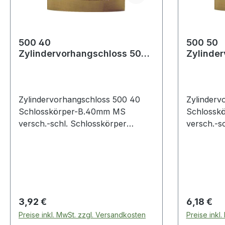
500 40
500 50
Zylindervorhangschloss 500
Zylinde
40 Schlosskörperbreite 40
50 Schlo
mm Messing verschie
mm Mess
Zylindervorhangschloss 500 40
Zylinderv
Schlosskörper-B.40mm MS
Schlossk
versch.-schl. Schlosskörper
versch.-s
massiv Messing · gehärteter
massiv Me
Stahlbügel · einseitig verriegelt · mit
Stahlbügel 
3 Schlüsseln · einfache
3 Schlüsse
Ausführung · teilweise
Ausführung
Gleichschließung möglich, da
Gleichsch
beschränkt verschiedenschließend
beschränk
Regulärer Preis:
Regulärer
3,92 €
6,18 €
Preise inkl. MwSt. zzgl. Versandkosten
Preise inkl