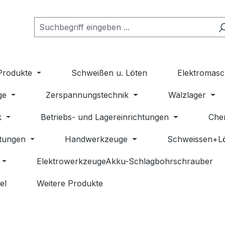
Produkte
Schweißen u. Löten
Elektromasc
ge
Zerspannungstechnik
Wälzlager
k
Betriebs- und Lagereinrichtungen
Che
stungen
Handwerkzeuge
Schweissen+L
ElektrowerkzeugeAkku-Schlagbohrschrauber
el
Weitere Produkte