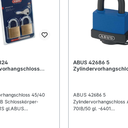
824
ABUS 42686 5
rvorhangschloss
Zylindervorhangschl
wins B/SB
Safe 70IB/50 gl. -640
körperbreite 39 mm
Schlosskörperbre
orhangschloss 45/40
ABUS 42686 5
B Schlosskörper-
Zylindervorhangschloss 
S gl.ABUS
70IB/50 gl. -6401
hloss,
Schlosskörperbreite 55
sbeständig und
Messing gleichschließend Messing 