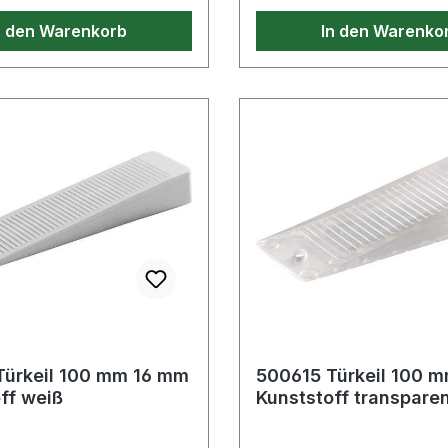
Software-Download für d
n den Warenkorb
In den Warenko
Beschriftung der Kartone
und des Index-Blattes au
möglich. Weitere technis
Eigenschaften: · geeignet
Box
Türkeil 100 mm 16 mm
500615 Türkeil 100 
ff weiß
Kunststoff transpare