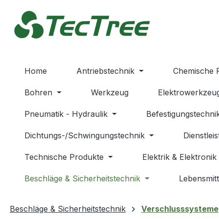
m Hauptinhalt springen
Zur Suche springen
Zur Hauptnavigation springen
Home
Antriebstechnik
Chemische 
Bohren
Werkzeug
Elektrowerkzeu
Pneumatik - Hydraulik
Befestigungstechni
Dichtungs-/Schwingungstechnik
Dienstlei
Technische Produkte
Elektrik & Elektronik
Beschläge & Sicherheitstechnik
Lebensmitt
Beschläge & Sicherheitstechnik
Verschlusssysteme