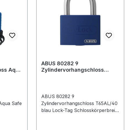
ABUS 80282 9
oss Aqua
Zylindervorhangschloss
1
T65AL/40 blau Lock-Tag
Schlosskörperbreite 4
ABUS 80282 9
Aqua Safe
Zylindervorhangschloss T65AL/40
blau Lock-Tag Schlosskörperbreite
 mm
4 individuell beschreibbare
·
Kunststoffummantelung ·