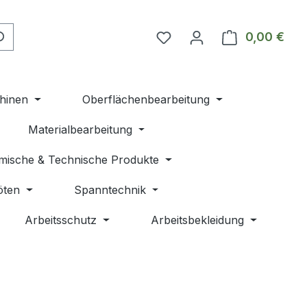
Du hast 0 Produkte auf 
0,00 €
Ware
hinen
Oberflächenbearbeitung
Materialbearbeitung
mische & Technische Produkte
öten
Spanntechnik
Arbeitsschutz
Arbeitsbekleidung