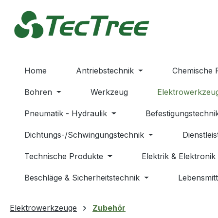
m Hauptinhalt springen
Zur Suche springen
Zur Hauptnavigation springen
Home
Antriebstechnik
Chemische 
Bohren
Werkzeug
Elektrowerkzeu
Pneumatik - Hydraulik
Befestigungstechni
Dichtungs-/Schwingungstechnik
Dienstlei
Technische Produkte
Elektrik & Elektronik
Beschläge & Sicherheitstechnik
Lebensmitt
Elektrowerkzeuge
Zubehör