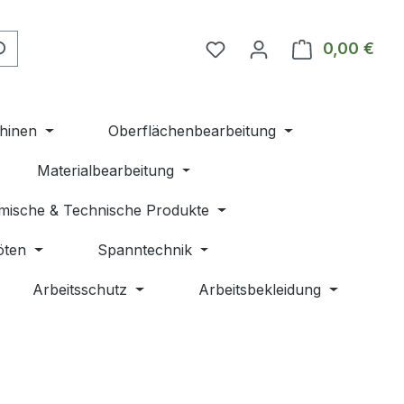
Du hast 0 Produkte auf 
0,00 €
Ware
hinen
Oberflächenbearbeitung
Materialbearbeitung
mische & Technische Produkte
öten
Spanntechnik
Arbeitsschutz
Arbeitsbekleidung