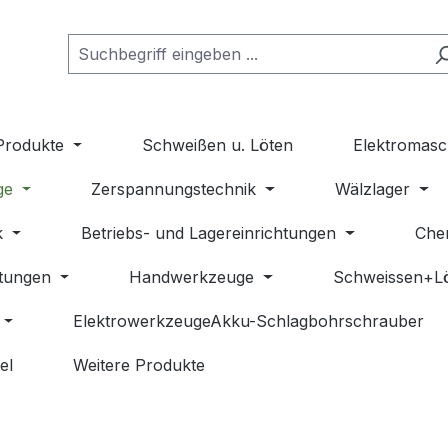
Produkte
Schweißen u. Löten
Elektromasc
ge
Zerspannungstechnik
Wälzlager
k
Betriebs- und Lagereinrichtungen
Che
stungen
Handwerkzeuge
Schweissen+L
ElektrowerkzeugeAkku-Schlagbohrschrauber
el
Weitere Produkte