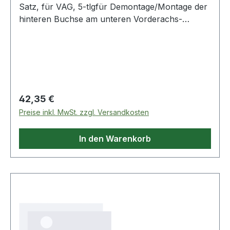
Satz, für VAG, 5-tlgfür Demontage/Montage der
hinteren Buchse am unteren Vorderachs-
Querlenkergeeignet für die Verwendung am
Fahrzeug ohne Demontage des
QuerlenkersSpindelmutter mit 24 mm
Sechskantfür Mo
Regulärer Preis:
42,35 €
Preise inkl. MwSt. zzgl. Versandkosten
In den Warenkorb