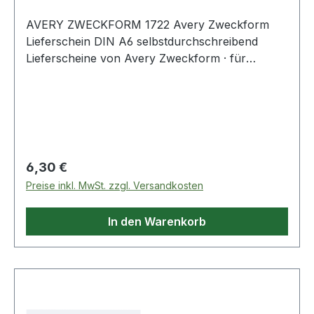
AVERY ZWECKFORM 1722 Avery Zweckform
Lieferschein DIN A6 selbstdurchschreibend
Lieferscheine von Avery Zweckform · für
garantierte Erfassung aller wichtigen
Informationen!
Regulärer Preis:
6,30 €
Preise inkl. MwSt. zzgl. Versandkosten
In den Warenkorb