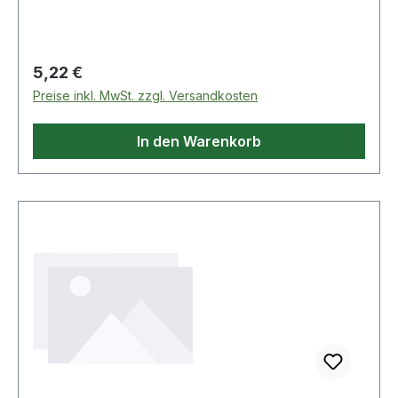
gesetzlich geregelte · betriebliche Vorgänge und
werden natürlich regelmäßig von
Rechtsexperten auf Aktualität geprüft.
Regulärer Preis:
5,22 €
Preise inkl. MwSt. zzgl. Versandkosten
In den Warenkorb