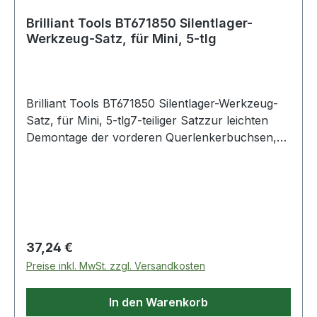
Brilliant Tools BT671850 Silentlager-
Werkzeug-Satz, für Mini, 5-tlg
Brilliant Tools BT671850 Silentlager-Werkzeug-
Satz, für Mini, 5-tlg7-teiliger Satzzur leichten
Demontage der vorderen Querlenkerbuchsen,
direkt am Fahrzeug ohne Demontage des
Querlenkersgeeignet für MINI One, Cooper,
Cooper S (2001),R50 / R53 Chassis
Regulärer Preis:
37,24 €
Preise inkl. MwSt. zzgl. Versandkosten
In den Warenkorb