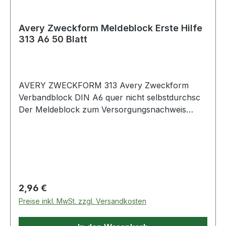
Avery Zweckform Meldeblock Erste Hilfe
313 A6 50 Blatt
AVERY ZWECKFORM 313 Avery Zweckform
Verbandblock DIN A6 quer nicht selbstdurchsc
Der Meldeblock zum Versorgungsnachweis
nach DGUV Vorschrift. Die Formulare und
Vordrucke von Avery Zweckform sind
zuverlässige · bewährte Hilfen für viele
gesetzlich geregelte · betriebliche Vorgänge und
werden natürlich regelmäßig von
Rechtsexperten auf Aktualität geprüft.
Regulärer Preis:
2,96 €
Preise inkl. MwSt. zzgl. Versandkosten