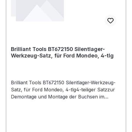
Brilliant Tools BT672150 Silentlager-
Werkzeug-Satz, für Ford Mondeo, 4-tlg
Brilliant Tools BT672150 Silentlager-Werkzeug-
Satz, für Ford Mondeo, 4-tlg4-teiliger Satzzur
Demontage und Montage der Buchsen im
Hinterachs-Rahmen (zur Karosserie)geeignet für
Ford Mondeo MK3 01-07 Kombi und
LimousineDer BRILLIANT TOOLS Silentlager