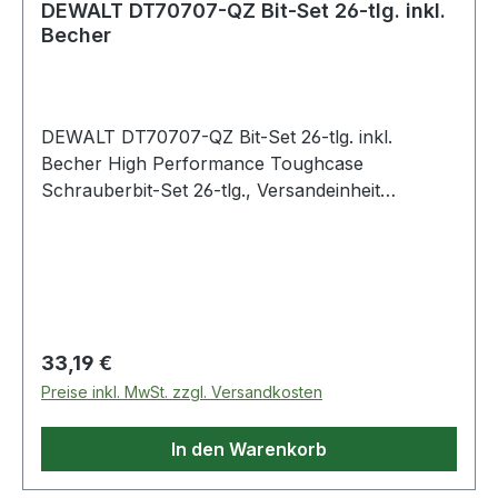
DEWALT DT70707-QZ Bit-Set 26-tlg. inkl.
Becher
DEWALT DT70707-QZ Bit-Set 26-tlg. inkl.
Becher High Performance Toughcase
Schrauberbit-Set 26-tlg., Versandeinheit
Thekendisplay mit 4 Sets Lieferumfang:|25mm:
2x Ph2 / 5x Pz2 / 2x Pz3 / 1x T10 / 1x T15 / 1x
T20 / 2x T25 / 1x T30|50mm: 1x Ph2 / 1x Pz2 /
1x Pz3 / 1x T25|Metallbohrer HSS-G mit 1/4"
Sechskant-Aufnahme: 3, 4, 5,
6mm|Steckschlüssel: 10mm|Magnet-Bithalter mit
Regulärer Preis:
33,19 €
Führungshülse|Kaffeebecher Weitere Produkte
Preise inkl. MwSt. zzgl. Versandkosten
im Bereich
In den Warenkorb