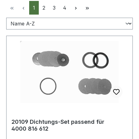
Seite
Seite
Seite
Seite
1
2
3
4
20109 Dichtungs-Set passend für
4000 816 612