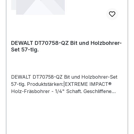
DEWALT DT70758-QZ Bit und Holzbohrer-
Set 57-tlg.
DEWALT DT70758-QZ Bit und Holzbohrer-Set
57-tlg. Produktstärken:|EXTREME IMPACT®
Holz-Fräsbohrer - 1/4" Schaft. Geschliffene
Zentrierspitze und abgeschrägte äußere
Ausschnitt-Schneidkanten für eine exakte
Positionierung des Bohrers und ein sauberes
Lochbild. Für schnelle und genaue
Bohrlochergebnisse in Hart- und Weichholz,