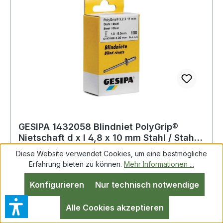
doppelseitige Klebestreifen als Alternative auch
im Lieferumfang enthalten. PrivaScreen&trade ·
Blickschutzfilter schützen Ihren Bildschirm
gegen Kratzer und Fingerabdrücke und
reduzieren die Blendung. Fellowes
Blickschutzfilter sind eine sinnvolle Lösung für
alle Unternehmen · die auf Datenschutz Wert
legen · für Mitarbeiter im Außendienst ·
Vielreisende und für Berufspendler.
GESIPA 1432058 Blindniet PolyGrip®
Nietschaft d x l 4,8 x 10 mm Stahl / Stahl
50
Diese Website verwendet Cookies, um eine bestmögliche
Erfahrung bieten zu können.
Mehr Informationen ...
Blindniet PolyGrip® Nietschaft dxl 4,8x10,0mm
Konfigurieren
Nur technisch notwendige
Stahl/Stahl 50 St.GESIPA Mini-Pack · mit
Sollbruchdorn Prüfung gemäß DIN EN ISO
Alle Cookies akzeptieren
14589 Standard (Flachrundkopf) Hohlniet: Stahl,