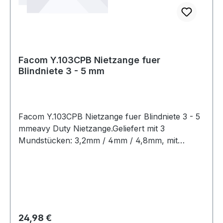
Facom Y.103CPB Nietzange fuer
Blindniete 3 - 5 mm
Facom Y.103CPB Nietzange fuer Blindniete 3 - 5
mmeavy Duty Nietzange.Geliefert mit 3
Mundstücken: 3,2mm / 4mm / 4,8mm, mit
Schraubenschlüssel zum Wechseln der
Mundstücke.Kapazität - Aluminiumnieten: 3,2
mm / 4 mm / 4,8 mm Durchmesser.Stahlnieten
3,2 mm / 4 mm Durchmesser.Druckfeder hält die
Zange in geöffneter Stellung, mit Halteclip zur
einfachen Aufbewahrung. Weitere Produkte im
Regulärer Preis:
24,98 €