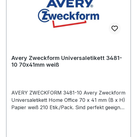
Avery Zweckform Universaletikett 3481-
10 70x41mm weiß
AVERY ZWECKFORM 3481-10 Avery Zweckform
Universaletikett Home Office 70 x 41 mm (B x H)
Papier weiß 210 Etik./Pack. Sind perfekt geeignet
für den Bedarf im Home Office. Dank der
innovativen ultragrip-Technologie können Sie
sich auf einen ultrapräzisen Druckereinzug und
absolut staufreien Druckerdurchlauf verlassen.