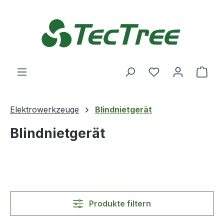
Zum Hauptinhalt springen
Du hast 0 Produ
Ware
Elektrowerkzeuge
Blindnietgerät
Blindnietgerät
Produkte filtern