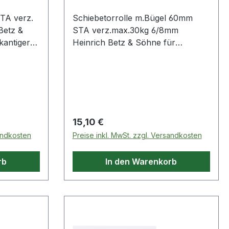
TA verz.
Schiebetorrolle m.Bügel 60mm
Betz &
STA verz.max.30kg 6/8mm
kantiger
Heinrich Betz & Söhne für
Grauguss ·
handbetriebene Holztore mit
t 2
Gleitstift · Bügel aus Flachstahl
eführt
verzinkt · Laufrolle aus
chaften: ·
hochwertigem Grauguss mit
nd für:
Walzenlagerkorb Weitere
technische Eigenschaften: · Anzahl
Regulärer Preis:
15,10 €
Achsen: 1 · passend für: Holztore
sandkosten
Preise inkl. MwSt. zzgl. Versandkosten
rb
In den Warenkorb