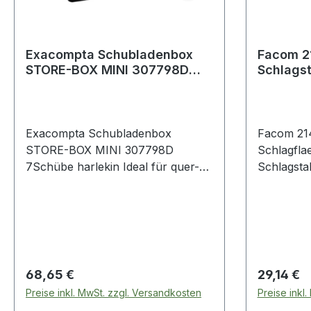
Exacompta Schubladenbox
Facom 21
STORE-BOX MINI 307798D
Schlagst
7Schübe harlekin
mm
Exacompta Schubladenbox
Facom 214
STORE-BOX MINI 307798D
Schlagfla
7Schübe harlekin Ideal für quer-
Schlagstab Ø Schlagfläche 
Dokumente wie Tabellen. Passt
Produktstärken: Mi
auch in untiefe Schränke oder
Stahl Auswechselbare Nylon-
Büromöbel. Griffgünstige
Aufsätze,
Ausnehmung · durch die das
Verwendu
Ablagegut ohne Öffnen der Lade
oder mit 
eingeschoben werden kann.
bzw. Hera
Regulärer Preis:
Regulärer
68,65 €
29,14 €
Federleichte Ladenführung mit
oder kleineren 
Preise inkl. MwSt. zzgl. Versandkosten
Preise inkl
einzigartigem Stopp-Mechanismus.
Schlagstä