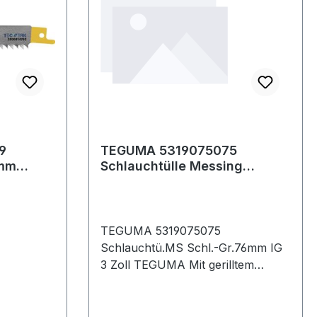
9
TEGUMA 5319075075
0mm
Schlauchtülle Messing
 HCS/CV
Schlauchgröße 76 mm
Gewicht 0,465 kg In
TEGUMA 5319075075
Schlauchtü.MS Schl.-Gr.76mm IG
3 Zoll TEGUMA Mit gerilltem
Schlauchstutzen und flach
abdichtender Überwurfmutter mit
Innengewinde Weitere technische