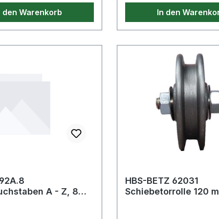
Messing Weitere Produkte im
n den Warenkorb
In den Warenko
reich Kunststoffhämmer
Bereich Kunststoffhämm
92A.8
HBS-BETZ 62031
chstaben A - Z, 8
Schiebetorrolle 120 
tlg
verzinkt 100 kg 11/1