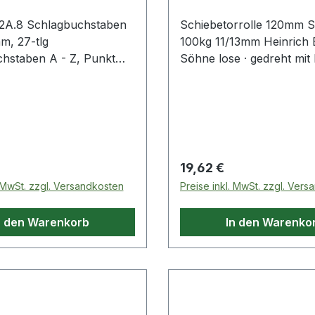
2A.8 Schlagbuchstaben
Schiebetorrolle 120mm S
m, 27-tlg
100kg 11/13mm Heinrich 
n A - Z, Punkt
Söhne lose · gedreht mit 
8 mm Satz im
Nut · aus hochwertigem 
kasten, 27-tlg.
Achse aus Rundstahl · mi
lenstoffstahl
Muttern im Walzenkorb g
Weitere technische Eigens
itere Produkte
Anzahl Achsen: 1 · passe
im Bereich Markierung
Holztore
 Preis:
Regulärer Preis:
19,62 €
. MwSt. zzgl. Versandkosten
Preise inkl. MwSt. zzgl. Ver
n den Warenkorb
In den Warenko