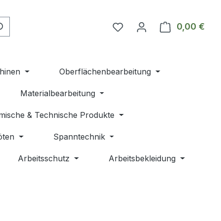
Du hast 0 Produkte auf 
0,00 €
Ware
hinen
Oberflächenbearbeitung
Materialbearbeitung
mische & Technische Produkte
öten
Spanntechnik
Arbeitsschutz
Arbeitsbekleidung