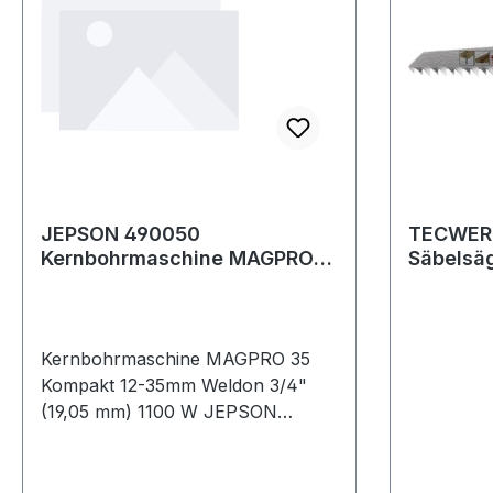
JEPSON 490050
TECWER
Kernbohrmaschine MAGPRO
Säbelsä
35 Kompakt 12-35 mm Weldon
B.19mm 
3/4'' (19,05 mm
5 St./Kar
Kernbohrmaschine MAGPRO 35
Kompakt 12-35mm Weldon 3/4"
(19,05 mm) 1100 W JEPSON
Eckmaß nur 35 mm · Bauhöhe 198
mm · Schnellspannsystem ·
Bedienhebel stufenweise und