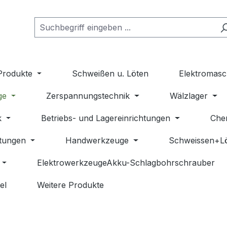
Produkte
Schweißen u. Löten
Elektromasc
ge
Zerspannungstechnik
Wälzlager
k
Betriebs- und Lagereinrichtungen
Che
stungen
Handwerkzeuge
Schweissen+L
ElektrowerkzeugeAkku-Schlagbohrschrauber
el
Weitere Produkte