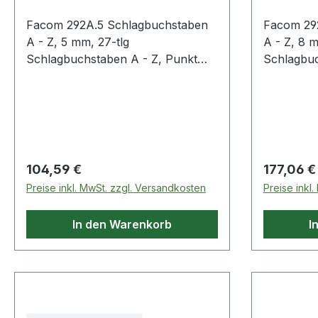
Facom 292A.5 Schlagbuchstaben
Facom 29
A - Z, 5 mm, 27-tlg
A - Z, 8 m
Schlagbuchstaben A - Z, Punkt
Schlagbuchstabe
Zeichenhöhe 5 mm Satz im
Zeichenhöhe 
Kunststoffkasten, 27-tlg.
Kunststoff
Produktstärken: Kohlenstoffstahl
Produktstärken: Koh
60 HRc Lieferung im
60 HRc Lieferung im
Kunststoffkasten Weitere Produkte
Kunststoffkasten We
im Bereich Markierung
Regulärer Preis:
Regulärer
104,59 €
177,06 €
Preise inkl. MwSt. zzgl. Versandkosten
Preise inkl
In den Warenkorb
I