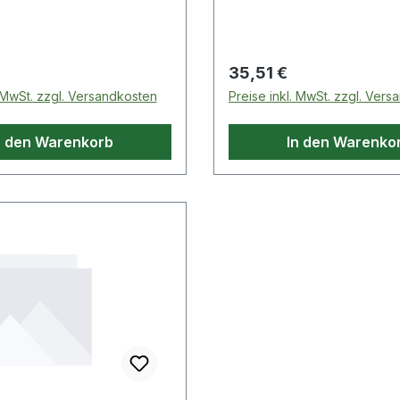
 Preis:
Regulärer Preis:
35,51 €
. MwSt. zzgl. Versandkosten
Preise inkl. MwSt. zzgl. Ver
n den Warenkorb
In den Warenko