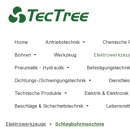
m Hauptinhalt springen
Zur Suche springen
Zur Hauptnavigation springen
Home
Antriebstechnik
Chemische 
Bohren
Werkzeug
Elektrowerkzeu
Pneumatik - Hydraulik
Befestigungstechni
Dichtungs-/Schwingungstechnik
Dienstlei
Technische Produkte
Elektrik & Elektronik
Beschläge & Sicherheitstechnik
Lebensmitt
Elektrowerkzeuge
Schlagbohrmaschine