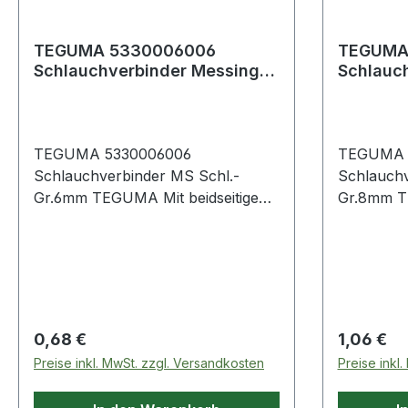
TEGUMA 5330006006
TEGUMA
Schlauchverbinder Messing
Schlauchver
Schlauchgröße 6 mm Gewicht
Schlauc
0,008 kg
0,010 kg
TEGUMA 5330006006
TEGUMA 
Schlauchverbinder MS Schl.-
Schlauchv
Gr.6mm TEGUMA Mit beidseitigen
Gr.8mm TEGUMA Mi
Rillenstutzen für Schellenmontage.
Rillenstu
Weitere technische Eigenschaften: ·
Weitere te
Gewicht pro Einheit: 0,008kg
Gewicht pr
Regulärer Preis:
Regulärer
0,68 €
1,06 €
Preise inkl. MwSt. zzgl. Versandkosten
Preise inkl