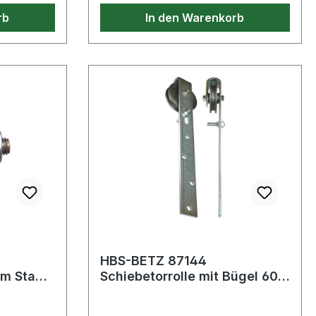
rb
In den Warenkorb
er
HBS-BETZ 87144
mm Stahl
Schiebetorrolle mit Bügel 60
3 mm
mm Stahl verzinkt 30 kg 6/8
mm