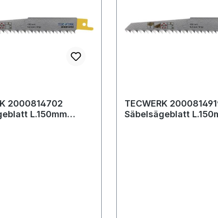
K 2000814702
TECWERK 200081491
geblatt L.150mm
Säbelsägeblatt L.15
4,2mm TPI 6 HCS/CV
B.19mm 4,2mm TPI 6
te
25 St./Karte