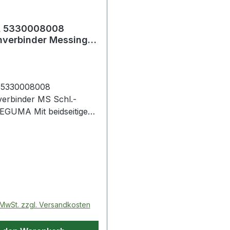
 5330008008
binder Messing
hgröße 8 mm Gewicht
5330008008
erbinder MS Schl.-
t beidseitigen
tzen für Schellenmontage.
chnische Eigenschaften: ·
o Einheit: 0,010kg
 Preis:
. MwSt. zzgl. Versandkosten