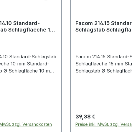
4.10 Standard-
Facom 214.15 Standar
ab Schlagflaeche 10
Schlagstab Schlagfla
mm
.10 Standard-Schlagstab
Facom 214.15 Standard-S
eche 10 mm Standard-
Schlagflaeche 15 mm St
10 mm
Schlagstab Ø Schlagfläche 15 mm
ttelstück aus
Produktstärken: Mittelstück aus
Stahl Auswechselbare Nylon-
 Härte Shore D74
Aufsätze, Härte Shore 
ng mit einem Hammer
Verwendung mit einem 
der Hand zum Einsetzen
oder mit der Hand zum E
usziehen von Lagern
bzw. Herausziehen von 
 Preis:
Regulärer Preis:
39,38 €
Teilen Ersetzen die
oder kleineren Teilen Ersetzen die
. MwSt. zzgl. Versandkosten
Preise inkl. MwSt. zzgl. Ver
be aus Bronze oder
Schlagstäbe aus Bronze