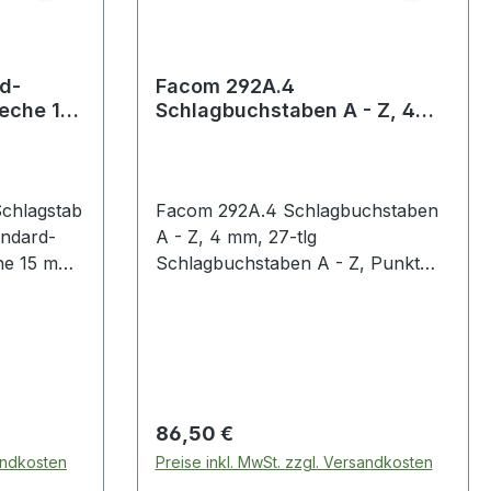
d-
Facom 292A.4
eche 15
Schlagbuchstaben A - Z, 4
mm, 27-tlg
chlagstab
Facom 292A.4 Schlagbuchstaben
andard-
A - Z, 4 mm, 27-tlg
Schlagbuchstaben A - Z, Punkt
Zeichenhöhe 4 mm Satz im
Kunststoffkasten, 27-tlg.
D74
Produktstärken: Kohlenstoffstahl
Hammer
60 HRc Lieferung im
insetzen
Kunststoffkasten Weitere Produkte
Lagern
im Bereich Markierung
Regulärer Preis:
86,50 €
sandkosten
Preise inkl. MwSt. zzgl. Versandkosten
 oder