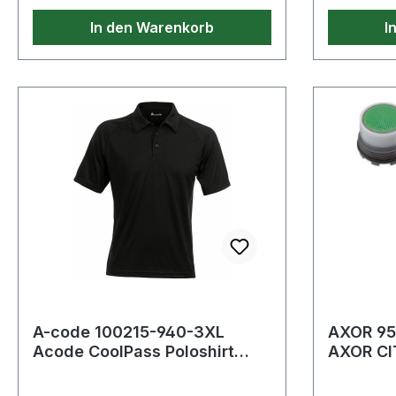
In den Warenkorb
I
A-code 100215-940-3XL
AXOR 95
Acode CoolPass Poloshirt
AXOR CI
1716 COL Original CoolPass-
l/min
Fasern