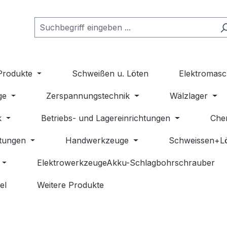
Produkte
Schweißen u. Löten
Elektromasc
ge
Zerspannungstechnik
Wälzlager
k
Betriebs- und Lagereinrichtungen
Che
stungen
Handwerkzeuge
Schweissen+L
ElektrowerkzeugeAkku-Schlagbohrschrauber
el
Weitere Produkte