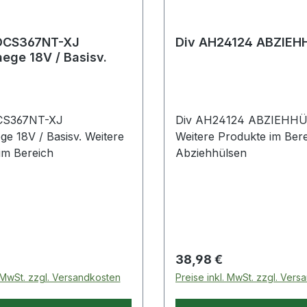
DCS367NT-XJ
Div AH24124 ABZIEH
ege 18V / Basisv.
CS367NT-XJ
Div AH24124 ABZIEHH
18V / Basisv. Weitere
Weitere Produkte im Ber
im Bereich
Abziehhülsen
 Preis:
Regulärer Preis:
38,98 €
. MwSt. zzgl. Versandkosten
Preise inkl. MwSt. zzgl. Ver