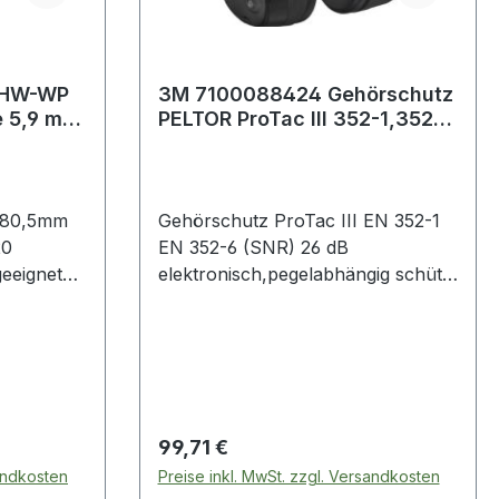
 HW-WP
3M 7100088424 Gehörschutz
e 5,9 mm
PELTOR ProTac III 352-1,352-
0
4, 352-6, 352-8:2020 SNR
.80,5mm
Gehörschutz ProTac III EN 352-1
20
EN 352-6 (SNR) 26 dB
geeignet
elektronisch,pegelabhängig schützt
vor schädlichem Impulslärm,
während gleichzeitig
nWeitere
Umgebungsgeräusche unter einem
:· passend
Pegel von 82 dB wahrnehmbar
el
sind · so kann der Träger
Warnsignale, Fahrzeuge oder
Regulärer Preis:
99,71 €
Maschinen- und
sandkosten
Preise inkl. MwSt. zzgl. Versandkosten
Prozessgeräusche wahrnehmen ·