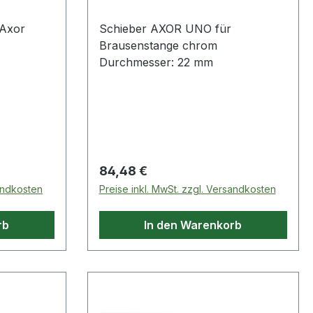
zur Entsorgung von Batterien und
 Axor
Schieber AXOR UNO für
Akkus Da wir Batterien und Akkus
Brausenstange chrom
bzw. solche Geräte verkaufen, die
Durchmesser: 22 mm
Batterien und Akkus enthalten,
sind wir nach dem Bat
Regulärer Preis:
84,48 €
sandkosten
Preise inkl. MwSt. zzgl. Versandkosten
rb
In den Warenkorb