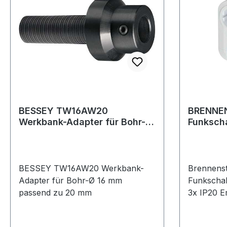
BESSEY TW16AW20
BRENNE
Werkbank-Adapter für Bohr-Ø
Funksch
16 mm passend zu 20 mm
3001 3x 
Sender
BESSEY TW16AW20 Werkbank-
Brennens
Adapter für Bohr-Ø 16 mm
Funkschal
passend zu 20 mm
3x IP20 E
Handsend
Set zum k