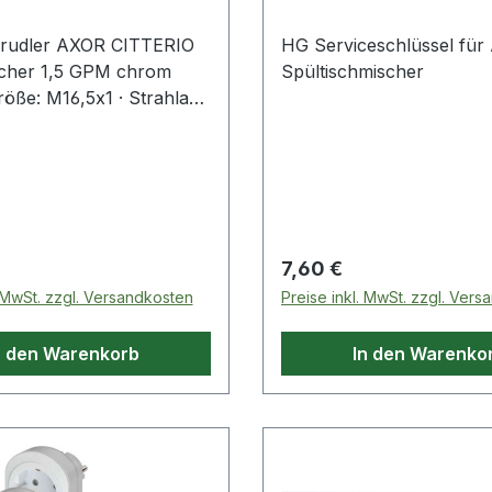
prudler AXOR CITTERIO
HG Serviceschlüssel für
scher 1,5 GPM chrom
Spültischmischer
öße: M16,5x1 · Strahlart:
ahl · Durchflussleistung:
 für Badarmaturen Weitere
 Eigenschaften: ·
hen UBA-Anforderung:
eichen UBA-Positivliste:
 Preis:
Regulärer Preis:
7,60 €
. MwSt. zzgl. Versandkosten
Preise inkl. MwSt. zzgl. Ver
n den Warenkorb
In den Warenko