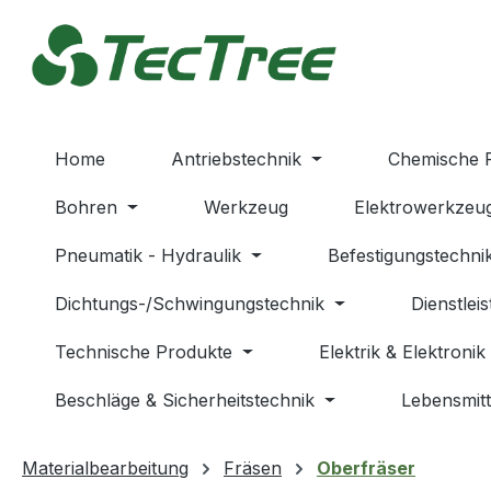
m Hauptinhalt springen
Zur Suche springen
Zur Hauptnavigation springen
Home
Antriebstechnik
Chemische 
Bohren
Werkzeug
Elektrowerkzeu
Pneumatik - Hydraulik
Befestigungstechni
Dichtungs-/Schwingungstechnik
Dienstlei
Technische Produkte
Elektrik & Elektronik
Beschläge & Sicherheitstechnik
Lebensmitt
Materialbearbeitung
Fräsen
Oberfräser