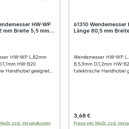
endemesser HW-WP
61310 Wendemesser
2 mm Breite 5,5 mm
Länge 80,5 mm Breit
,1 mm HW-B20
Dicke 1,2 mm HW-B2
 f
passend
sser HW-WP L.82mm
Wendemesser HW-WP L
D.1,1mm HW-B20
B.5,9mm D.1,2mm HW-B
che Handhobel geeignet
f.elektrische Handhobel 
rzeit in der
für alle derzeit in der
beitung zu
Holzverarbeitung zu
nden MaterialienWeitere
bearbeitenden Materialie
e Eigenschaften:· passend
technische Eigenschaften
trische Handhobel
für: elektrische Handhob
 Preis:
Regulärer Preis:
3,68 €
. MwSt. zzgl. Versandkosten
Preise inkl. MwSt. zzgl. Ver