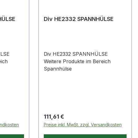
HÜLSE
Div HE2332 SPANNHÜLSE
ÜLSE
Div HE2332 SPANNHÜLSE
eich
Weitere Produkte im Bereich
Spannhülse
Regulärer Preis:
111,61 €
sandkosten
Preise inkl. MwSt. zzgl. Versandkosten