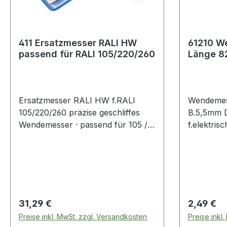
411 Ersatzmesser RALI HW
61210 W
passend für RALI 105/220/260
Länge 8
Dicke 1
passend
Ersatzmesser RALI HW f.RALI
Wendeme
105/220/260 präzise geschliffes
B.5,5mm 
Wendemesser · passend für 105 /
f.elektris
220 / 260 · für Hartholz /
für alle de
Exotenholz geeignet
Holzverar
bearbeite
technisch
für: elek
Regulärer Preis:
Regulärer
31,29 €
2,49 €
Preise inkl. MwSt. zzgl. Versandkosten
Preise inkl