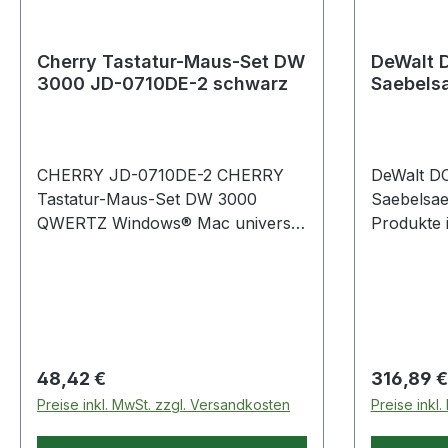
Cherry Tastatur-Maus-Set DW
DeWalt 
3000 JD-0710DE-2 schwarz
Saebelsa
CHERRY JD-0710DE-2 CHERRY
DeWalt D
Tastatur-Maus-Set DW 3000
Saebelsaege 
QWERTZ Windows® Mac universe
Produkte 
Universell · zuverlässig und
optimiert für professionellen
Einsatz. Flache · kabellose Tastatur
inkl. Cursor- und Nummernblock.
Flüsteranschlag-Tasten mit
abriebfester Laser-
Regulärer Preis:
Regulärer
48,42 €
316,89 €
Tastenbeschriftung. Bis zu 10
Preise inkl. MwSt. zzgl. Versandkosten
Preise inkl
Millionen Tastenbetätigungen. 4
Hotkeys (Taschenrechner · E-Mail