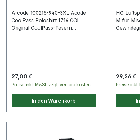
A-code 100215-940-3XL Acode
HG Lufts
CoolPass Poloshirt 1716 COL
M für Mi
Original CoolPass-Fasern
Gewindegr
transportieren Feuchtigkeit /
Laminarstr
Frontblende mit Knopfverschluss /
5 l/min ·
Raglan-Ärmel / Farblich passende
technische
Nähte. 940 Schwarz 100%
Kennzeic
Polyester 150 g/m². - -
Ja · Kennz
Normalwaschgang bei 40°C;Nicht
Ja
Regulärer Preis:
Regulärer
27,00 €
29,26 €
bleichen;Nicht im Wäschetrockner
Preise inkl. MwSt. zzgl. Versandkosten
Preise inkl
trocknen;Nicht bügeln;Nicht
Trockenreinigen
In den Warenkorb
I