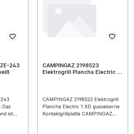
TZE-243
CAMPINGAZ 2198523
weiß
Elektrogrill Plancha Electric 1
XD gusseiserne
Kontaktgrillpla
-243
CAMPINGAZ 2198523 Elektrogrill
ß Das
Plancha Electric 1 XD gusseiserne
nd ist
Kontaktgrillplatte CAMPINGAZ
tig
elektrischer Tischgrill mit
· ob zu
gusseiserner Kontaktgrillplatte ·