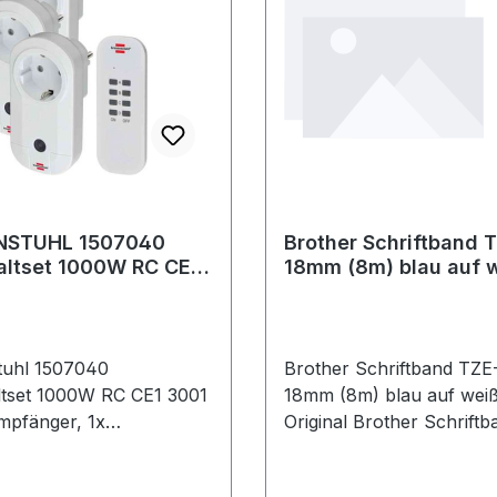
NSTUHL 1507040
Brother Schriftband 
altset 1000W RC CE1
18mm (8m) blau auf 
IP20 Empfänger 1x
tuhl 1507040
Brother Schriftband TZE
tset 1000W RC CE1 3001
18mm (8m) blau auf wei
mpfänger, 1x
Original Brother Schriftba
er3-er Funksteckdosen
perfekt lesbar und vielsei
omfortablen Ein- und
einsetzbar - ganz gleich 