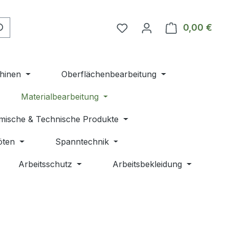
Du hast 0 Produkte auf 
0,00 €
Ware
hinen
Oberflächenbearbeitung
Materialbearbeitung
mische & Technische Produkte
öten
Spanntechnik
Arbeitsschutz
Arbeitsbekleidung