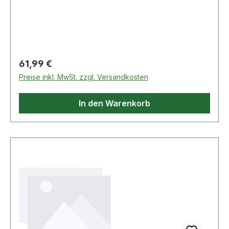
Road Marking Paint® (Art.-Nr. 4000 349 157,
4000 349 158, 4000 349 159) sowie
Regulärer Preis:
61,99 €
Preise inkl. MwSt. zzgl. Versandkosten
In den Warenkorb