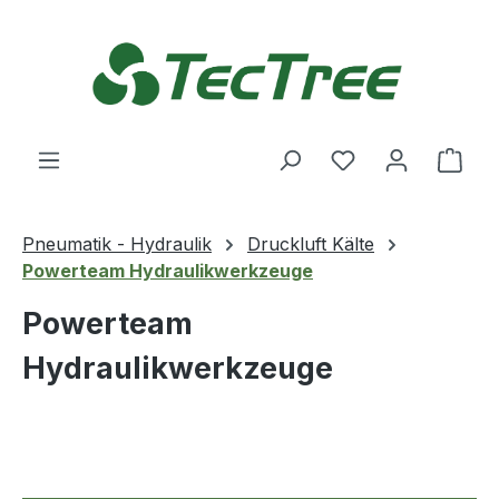
Zum Hauptinhalt springen
Du hast 0 Produ
Ware
Pneumatik - Hydraulik
Druckluft Kälte
Powerteam Hydraulikwerkzeuge
Powerteam
Hydraulikwerkzeuge