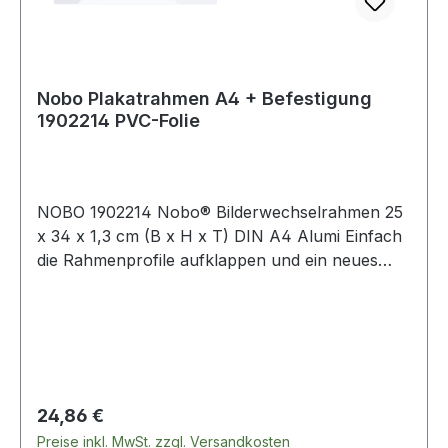
Nobo Plakatrahmen A4 + Befestigung
1902214 PVC-Folie
NOBO 1902214 Nobo® Bilderwechselrahmen 25
x 34 x 1,3 cm (B x H x T) DIN A4 Alumi Einfach
die Rahmenprofile aufklappen und ein neues
Dokument oder Plakat einlegen. Sowohl für die
wandmontierten als auch für die Ständermodelle
gibt es viel Zubehör zur individuellen Gestaltung.
Regulärer Preis:
24,86 €
Preise inkl. MwSt. zzgl. Versandkosten