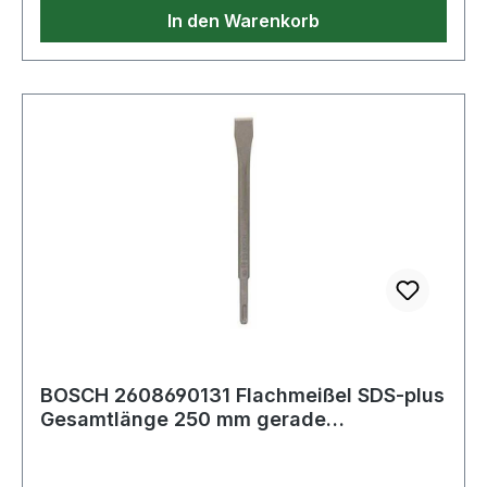
Grundplatte · I: 10mm · B: 45mm · P: 45mm · E:
In den Warenkorb
20mm · M: 26-31,75mm · N: 42mm
BOSCH 2608690131 Flachmeißel SDS-plus
Gesamtlänge 250 mm gerade
Schneidenbreite