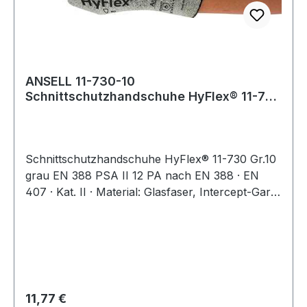
ANSELL 11-730-10
Schnittschutzhandschuhe HyFlex® 11-730
Gr.10 grau EN 388 Nyl
Schnittschutzhandschuhe HyFlex® 11-730 Gr.10
grau EN 388 PSA II 12 PA nach EN 388 · EN
407 · Kat. II · Material: Glasfaser, Intercept-Garn,
Lycra®, Nylon (13gg) mit wasserbasiertem
Polyurethan und Nitril beschichtet · Innenhand
beschichtet · Schnittschutzlevel D · silikon- und
latexfrei · die FORTIX Technologie verlängert die
Standzeiten durch eine bis zu 4-fach höhere
Strapazierfähigkeit in der verstärkten
Regulärer Preis:
11,77 €
Daumenbeuge · Anwendung: Handhabung von