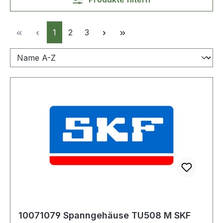
Seite
Seite
Seite
1
2
3
10071079 Spanngehäuse TU508 M SKF