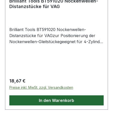
Brilliant Tools BT591020 Nockenwellen-
Distanzstücke für VAG
Brilliant Tools BT591020 Nockenwellen-
Distanzstücke für VAGzur Positionierung der
Nockenwellen-Gleitstückegeeignet für 4-Zylinder
Benzin-Direkteinspritzer, 2.0 Turbo, 4-Ventil-
Motoren z. B. im Audi A4 bis BJ. 2008, Audi Q5
bis BJ. 2009zu verwenden wie OEM T40191
Weitere Produkte im Bereich Nockenwellen-
Distanzstücke für VAG
Regulärer Preis:
18,67 €
Preise inkl. MwSt. zzgl. Versandkosten
In den Warenkorb