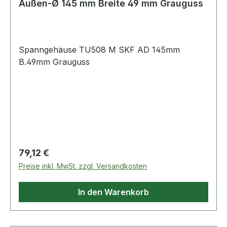
Außen-Ø 145 mm Breite 49 mm Grauguss
Spanngehäuse TU508 M SKF AD 145mm
B.49mm Grauguss
Regulärer Preis:
79,12 €
Preise inkl. MwSt. zzgl. Versandkosten
In den Warenkorb