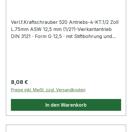
Zoll Länge 75
Verl.f.Kraftschrauber 520 Antriebs-4-KT.1/2 Zoll
L.75mm ASW 12,5 mm (1/2?)-Vierkantantrieb
DIN 3121 · Form G 12,5 · mit Stiftbohrung und
Ringnut · aus Sonderstahl · Oberfläche stahlgrau
· geölt Abtrieb: 12,5 mm (1/2?)-Aussenvierkant
mit federndem Stift · für härteste Beanspruchung
auf Elektro- und/oder Druckluft-
Schlagschraubern Weitere technische
Eigenschaften: · Oberfläche: gestrahlt, geölt,
Regulärer Preis:
8,08 €
stahlgrau · Material: Sonderstahl · passender
Preise inkl. MwSt. zzgl. Versandkosten
Sicherungsstift Ø x L: 3 x 20mm · passender
Sicherungsring Ø: 21mm
In den Warenkorb