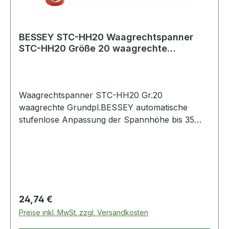
BESSEY STC-HH20 Waagrechtspanner
STC-HH20 Größe 20 waagrechte
Grundplatte
Waagrechtspanner STC-HH20 Gr.20
waagrechte Grundpl.BESSEY automatische
stufenlose Anpassung der Spannhöhe bis 35
mm bei annähernd gleicher Spannkraft ·
regulierbare Spannkraft durch Einstellung der
Stellschraube im Gelenk · abnehmbare
Schutzkappe an der Druckplatte · Lochmuster
der Grundplatte für mm und inch passend · 2-
Komponenten Kunststoffgriff Weitere technische
Regulärer Preis:
24,74 €
Eigenschaften: · A: 10mm · C: 13mm · L1: 167mm ·
Preise inkl. MwSt. zzgl. Versandkosten
H1: 25mm · F1: 1,1kN · Bauart: waagrechte