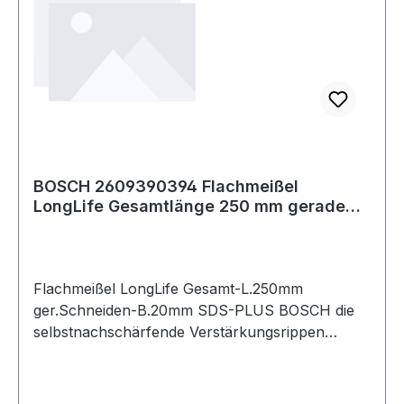
BOSCH 2609390394 Flachmeißel
LongLife Gesamtlänge 250 mm gerade
Schneidenbreite
Flachmeißel LongLife Gesamt-L.250mm
ger.Schneiden-B.20mm SDS-PLUS BOSCH die
selbstnachschärfende Verstärkungsrippen
sorgen für einen höheren Materialabtrag · für
Beton und Mauerwerk Weitere technische
Eigenschaften: · Aufnahme: SDS-PLUS