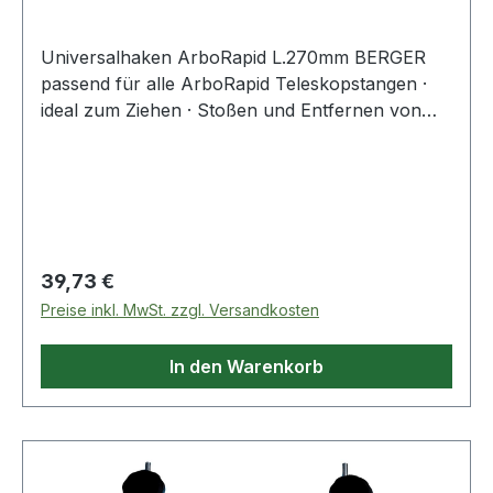
Universalhaken ArboRapid L.270mm BERGER
passend für alle ArboRapid Teleskopstangen ·
ideal zum Ziehen · Stoßen und Entfernen von
Totholz · aus Aluminium
Regulärer Preis:
39,73 €
Preise inkl. MwSt. zzgl. Versandkosten
In den Warenkorb