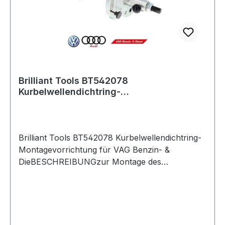
Brilliant Tools BT542078
Kurbelwellendichtring-
Montagevorrichtung für VAG Benzi
Brilliant Tools BT542078 Kurbelwellendichtring-
Montagevorrichtung für VAG Benzin- &
DieBESCHREIBUNGzur Montage des
getriebeseitigen Radialdichtringsein
Montageversuch des Dichtrings ohne dieses
Werkzeug kann zu Undichtigkeiten, Zerstörung
des neuen Dichtrings und schlechtem Motorlauf
führengeeignet für VAG-Fahrzeuge Volkswagen