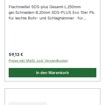
Flachmeißel SDS-plus Gesamt-L.250mm
ger.Schneiden-B.20mm SDS-PLUS Eco 10er Pk.
für leichte Bohr- und Schlaghämmer · für
Standardarbeiten beim Renovieren und
Restaurieren · flache Schneidekante ermöglicht
guten Materialabtrag Weitere technische
Eigenschaften: · Aufnahme: SDS-PLUS
Regulärer Preis:
59,13 €
Preise inkl. MwSt. zzgl. Versandkosten
In den Warenkorb