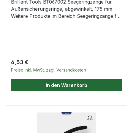
Brilliant Tools BT067002 Seegeringzange für
Außensicherungsringe, abgewinkelt, 175 mm
Weitere Produkte im Bereich Seegeringzange für
Außensicherungsringe,
Regulärer Preis:
6,53 €
Preise inkl. MwSt. zzgl. Versandkosten
In den Warenkorb