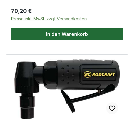
Gehäuse Weitere technische Eigenschaften: ·
Arbeitsdruck: 6,3bar
Regulärer Preis:
70,20 €
Preise inkl. MwSt. zzgl. Versandkosten
In den Warenkorb