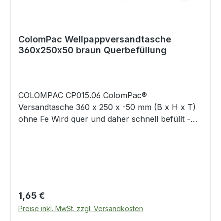
ColomPac Wellpappversandtasche
360x250x50 braun Querbefüllung
COLOMPAC CP015.06 ColomPac®
Versandtasche 360 x 250 x -50 mm (B x H x T)
ohne Fe Wird quer und daher schnell befüllt -
ideal für Großversender!. Variable Füllhöhe.
Extrem stabiler Knickschutz.
Regulärer Preis:
1,65 €
Preise inkl. MwSt. zzgl. Versandkosten