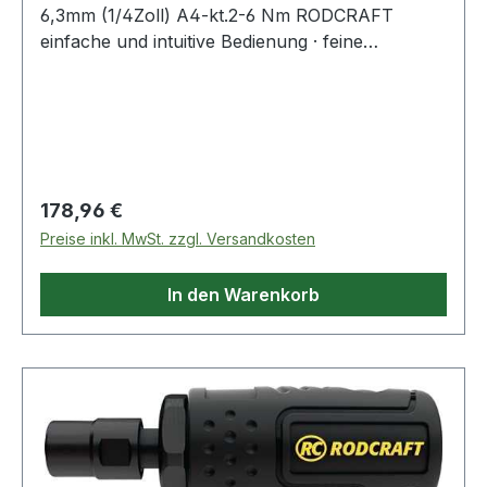
6,3mm (1/4Zoll) A4-kt.2-6 Nm RODCRAFT
einfache und intuitive Bedienung · feine
Drehzahldosierung für Vorwärts- und
Rückwärtslauf · Drehmomenteinstellung an der
Außenseite, kein Zerlegen nötig · robuste
Verarbeitung für den Dauereinsatz · Komposit-
Gehäuse · Schnellwechselkopf für
Innensechskant Bits und Schraubaufsätze ·
Regulärer Preis:
178,96 €
stufenlose DrehmomenteinstellungWeitere
Preise inkl. MwSt. zzgl. Versandkosten
technische Eigenschaften:· Luftverbrauch:
117l/min· Arbeitsdruck: 6,3bar
In den Warenkorb