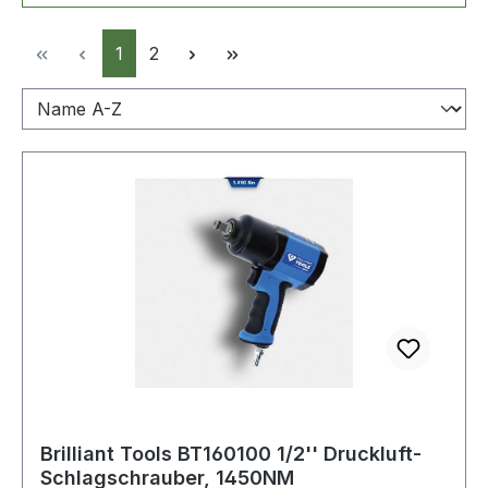
Seite
Seite
1
2
Brilliant Tools BT160100 1/2'' Druckluft-
Schlagschrauber, 1450NM