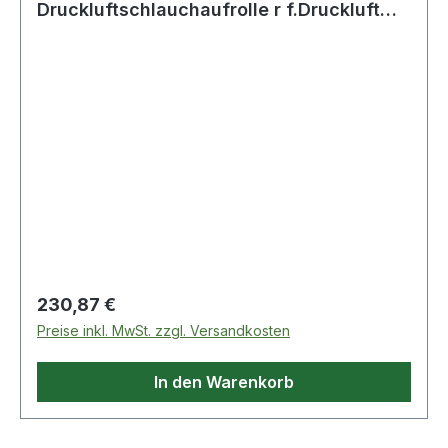
Druckluftschlauchaufrolle r f.Druckluft
L.10m
Regulärer Preis:
230,87 €
Preise inkl. MwSt. zzgl. Versandkosten
In den Warenkorb