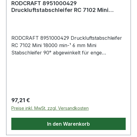
RODCRAFT 8951000429
Druckluftstabschleifer RC 7102 Mini
18000 min-¹ 6 mm
RODCRAFT 8951000429 Druckluftstabschleifer
RC 7102 Mini 18000 min-¹ 6 mm Mini
Stabschleifer 90° abgewinkelt für enge
Platzverhältnisse · Baulänge nur 127 mm · feine
Drehzahldosierung · ergonomisches Design und
robuste Mechanik in Metall für eine lange
Lebensdauer · Komposit-Gehäuse Weitere
technische Eigenschaften: · Arbeitsdruck: 6,3bar
Regulärer Preis:
97,21 €
Preise inkl. MwSt. zzgl. Versandkosten
In den Warenkorb