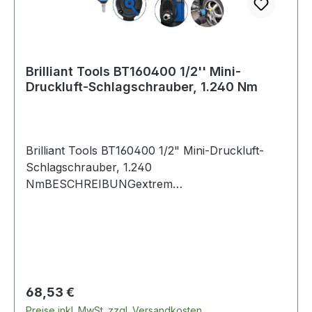
Brilliant Tools BT160400 1/2'' Mini-
Druckluft-Schlagschrauber, 1.240 Nm
Brilliant Tools BT160400 1/2" Mini-Druckluft-
Schlagschrauber, 1.240
NmBESCHREIBUNGextrem
kompaktleistungsstark mit 1.240
NmrobustHochleistungs-Industrie-Jumbo-
Schlagwerkergonomisch geformter HandgriffDer
extrem kompakte, robuste und leistungsstarke
BRILLIANT TOOLS 1/2 Mini-Druckluft-
Schlagschrauber BT160400 unterstützt Sie
Regulärer Preis:
68,53 €
sowohl beim Reifenwechsel als auch bei
Preise inkl. MwSt. zzgl. Versandkosten