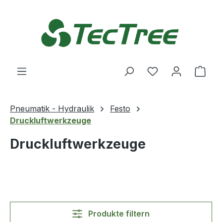
Zum Hauptinhalt springen
Du hast 0 Produ
Ware
Pneumatik - Hydraulik
Festo
Druckluftwerkzeuge
Druckluftwerkzeuge
Produkte filtern