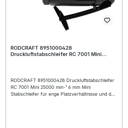
RODCRAFT 8951000428
Druckluftstabschleifer RC 7001 Mini
25000 min-¹ 6 mm
RODCRAFT 8951000428 Druckluftstabschleifer
RC 7001 Mini 25000 min-¹ 6 mm Mini
Stabschleifer für enge Platzverhältnisse und den
geraden Zugang zum Werkstück · Baulänge nur
116 mm · feine Drehzahldosierung ·
ergonomisches Design und robuste Mechanik in
Metall für eine lange Lebensdauer · Komposit-