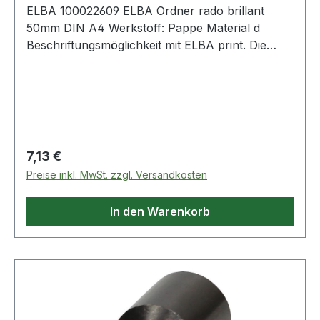
ELBA 100022609 ELBA Ordner rado brillant
50mm DIN A4 Werkstoff: Pappe Material d
Beschriftungsmöglichkeit mit ELBA print. Die
rado-Ösen sorgen für ein standfestes Aufstellen
des Ordners. Mit auswechselbarem Rückenschild
· schmutz- und feuchtigkeitsabweisend.
Regulärer Preis:
7,13 €
Preise inkl. MwSt. zzgl. Versandkosten
In den Warenkorb