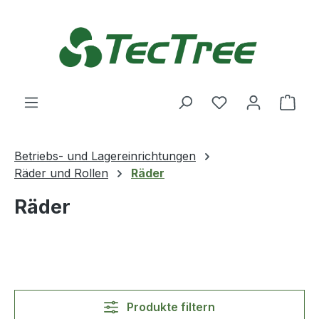
Zum Hauptinhalt springen
Du hast 0 Produ
Ware
Betriebs- und Lagereinrichtungen
Räder und Rollen
Räder
Räder
Produkte filtern