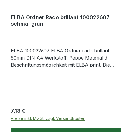
ELBA Ordner Rado brillant 100022607
schmal grün
ELBA 100022607 ELBA Ordner rado brillant
50mm DIN A4 Werkstoff: Pappe Material d
Beschriftungsmöglichkeit mit ELBA print. Die
rado-Ösen sorgen für ein standfestes Aufstellen
des Ordners. Mit auswechselbarem Rückenschild
· schmutz- und feuchtigkeitsabweisend.
Regulärer Preis:
7,13 €
Preise inkl. MwSt. zzgl. Versandkosten