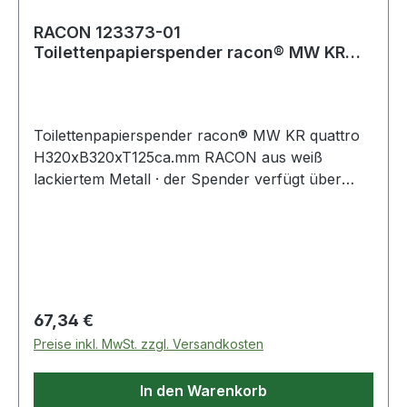
RACON 123373-01
Toilettenpapierspender racon® MW KR
quattro H320xB320xT125ca.mm
Toilettenpapierspender racon® MW KR quattro
H320xB320xT125ca.mm RACON aus weiß
lackiertem Metall · der Spender verfügt über
eine Abrisskante und eine Füllstandanzeige ·
racon MW ist geeignet für vier kleine
Toilettenpapierrollen mit einem Durchmesser
von bis zu 125 mmWeitere technische
Eigenschaften:· Ausführung: mit Sichtfenster·
Material: Metall
Regulärer Preis:
67,34 €
Preise inkl. MwSt. zzgl. Versandkosten
In den Warenkorb