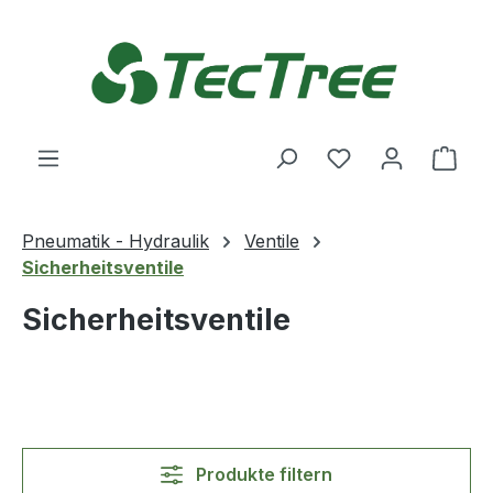
Zum Hauptinhalt springen
Du hast 0 Produ
Ware
Pneumatik - Hydraulik
Ventile
Sicherheitsventile
Sicherheitsventile
Produkte filtern