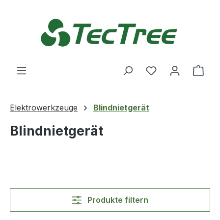
Zum Hauptinhalt springen
Du hast 0 Produ
Ware
Elektrowerkzeuge
Blindnietgerät
Blindnietgerät
Produkte filtern