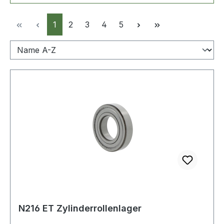
Seite
Seite
Seite
Seite
Seite
1
2
3
4
5
N216 ET Zylinderrollenlager