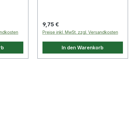
Regulärer Preis:
9,75 €
sandkosten
Preise inkl. MwSt. zzgl. Versandkosten
rb
In den Warenkorb