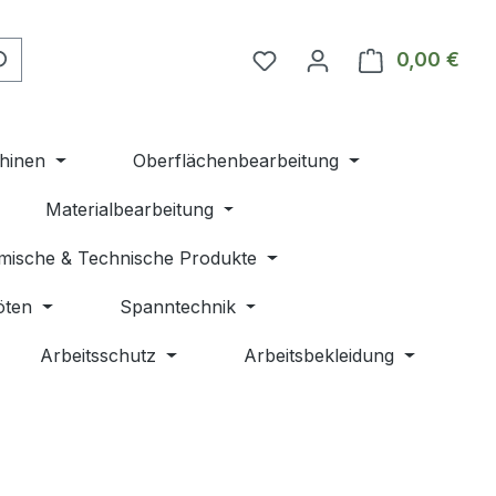
Du hast 0 Produkte auf 
0,00 €
Ware
hinen
Oberflächenbearbeitung
Materialbearbeitung
mische & Technische Produkte
öten
Spanntechnik
Arbeitsschutz
Arbeitsbekleidung