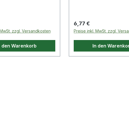
 Preis:
Regulärer Preis:
6,77 €
. MwSt. zzgl. Versandkosten
Preise inkl. MwSt. zzgl. Ver
n den Warenkorb
In den Warenko