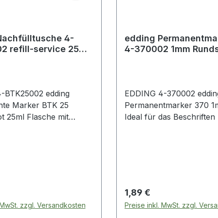
achfülltusche 4-
edding Permanentma
 refill-service 25ml
4-370002 1mm Runds
nachfüllbar rot
-BTK25002 edding
EDDING 4-370002 eddin
e Marker BTK 25
Permanentmarker 370 1mm rot
 Flasche mit
Ideal für das Beschriften 
stem. Marker einfach mit
Markieren · Bemalen und
 nach unten in die
Kennzeichnen von fast al
he stellen · nach ca. 1
Materialien.
t der Marker wieder
eit.
 Preis:
Regulärer Preis:
1,89 €
. MwSt. zzgl. Versandkosten
Preise inkl. MwSt. zzgl. Ver