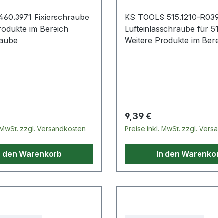
460.3971 Fixierschraube
KS TOOLS 515.1210-R03
rodukte im Bereich
Lufteinlasschraube für 51
raube
Weitere Produkte im Ber
Lufteinlasschraube
 Preis:
Regulärer Preis:
9,39 €
. MwSt. zzgl. Versandkosten
Preise inkl. MwSt. zzgl. Ver
n den Warenkorb
In den Warenko