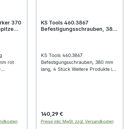
rker 370
KS Tools 460.3867
pitze
Befestigungsschrauben, 380
mm lang, 4 Stück
g
KS Tools 460.3867
Befestigungsschrauben, 380 mm
·
lang, 4 Stück Weitere Produkte im
Bereich Befestigungsschrauben,
len
380 mm lang, 4 St
Regulärer Preis:
140,29 €
sandkosten
Preise inkl. MwSt. zzgl. Versandkosten