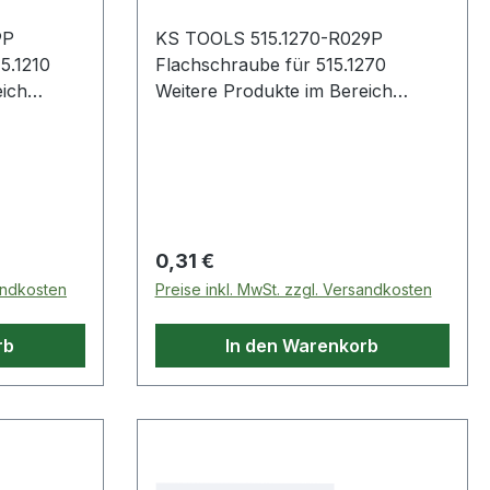
9P
KS TOOLS 515.1270-R029P
5.1210
Flachschraube für 515.1270
eich
Weitere Produkte im Bereich
Flachschraube
Regulärer Preis:
0,31 €
sandkosten
Preise inkl. MwSt. zzgl. Versandkosten
rb
In den Warenkorb