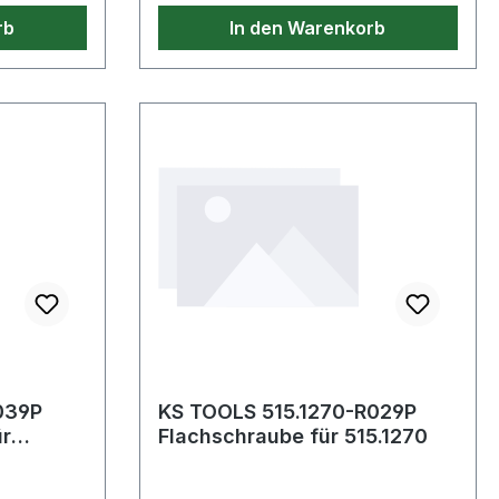
rb
In den Warenkorb
039P
KS TOOLS 515.1270-R029P
ür
Flachschraube für 515.1270