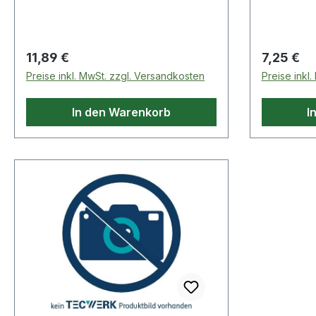
Regulärer Preis:
Regulärer
11,89 €
7,25 €
Preise inkl. MwSt. zzgl. Versandkosten
Preise inkl
In den Warenkorb
I