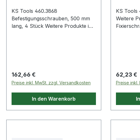
KS Tools 460.3868
KS Tools 
Befestigungsschrauben, 500 mm
Weitere P
lang, 4 Stück Weitere Produkte im
Fixiersch
Bereich Befestigungsschrauben,
500 mm lang, 4 S
Regulärer Preis:
Regulärer
162,66 €
62,23 €
Preise inkl. MwSt. zzgl. Versandkosten
Preise inkl
In den Warenkorb
I