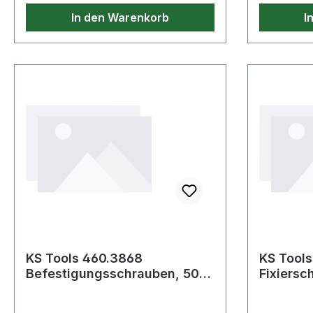
Sideboards möglich.
In den Warenkorb
I
Geräuschfreier Schubladenlauf.
KS Tools 460.3868
KS Tools
Befestigungsschrauben, 500
Fixiersc
mm lang, 4 Stück