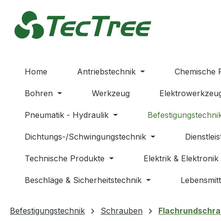
m Hauptinhalt springen
Zur Suche springen
Zur Hauptnavigation springen
Home
Antriebstechnik
Chemische 
Bohren
Werkzeug
Elektrowerkzeu
Pneumatik - Hydraulik
Befestigungstechni
Dichtungs-/Schwingungstechnik
Dienstlei
Technische Produkte
Elektrik & Elektronik
Beschläge & Sicherheitstechnik
Lebensmitt
Befestigungstechnik
Schrauben
Flachrundschr