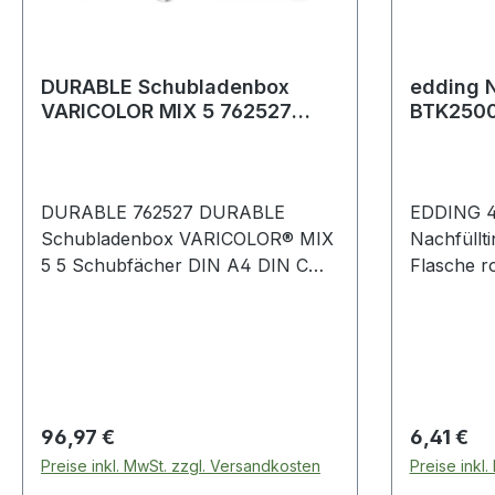
DURABLE Schubladenbox
edding N
VARICOLOR MIX 5 762527
BTK25002
5Fächer grau/farbig
rot
DURABLE 762527 DURABLE
EDDING 4
Schubladenbox VARICOLOR® MIX
Nachfülltint
5 5 Schubfächer DIN A4 DIN C
Flasche rot 25ml
Der Klassiker im Büro · um
Kapillarsy
Unterlagen übersichtlich und
der Spitze
griffbereit aufzubewahren. Mit 5
Refillflasc
farbigen Schubladen als
Stunde is
Organisations- und
schreibber
Orientierungshilfe.
Regulärer Preis:
Regulärer
96,97 €
6,41 €
Reihenaufstellung in allen
Preise inkl. MwSt. zzgl. Versandkosten
Preise inkl
Standard-Büroschränken und