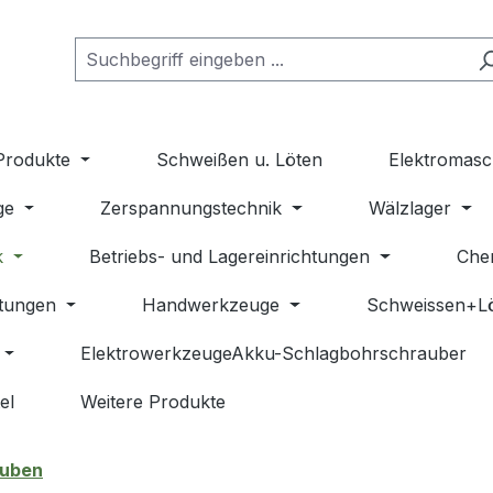
Produkte
Schweißen u. Löten
Elektromasc
ge
Zerspannungstechnik
Wälzlager
k
Betriebs- und Lagereinrichtungen
Che
stungen
Handwerkzeuge
Schweissen+L
ElektrowerkzeugeAkku-Schlagbohrschrauber
el
Weitere Produkte
auben