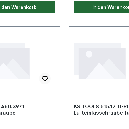
n den Warenkorb
In den Warenko
 460.3971
KS TOOLS 515.1210-R
hraube
Lufteinlasschraube f
515.1210