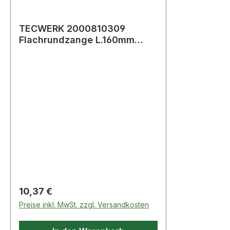
TECWERK 2000810309
Flachrundzange L.160mm
flach-rund ger.Mehrkomp.-
Hüllen TECWER
Regulärer Preis:
10,37 €
Preise inkl. MwSt. zzgl. Versandkosten