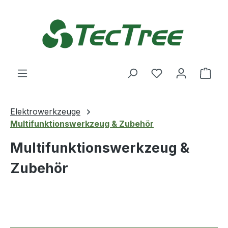
Zum Hauptinhalt springen
Du hast 0 Produ
Ware
Elektrowerkzeuge
Multifunktionswerkzeug & Zubehör
Multifunktionswerkzeug &
Zubehör