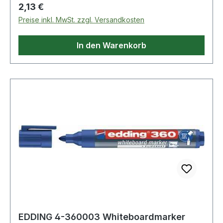
Aluminiumschaft
Regulärer Preis:
2,13 €
Preise inkl. MwSt. zzgl. Versandkosten
In den Warenkorb
EDDING 4-360003 Whiteboardmarker