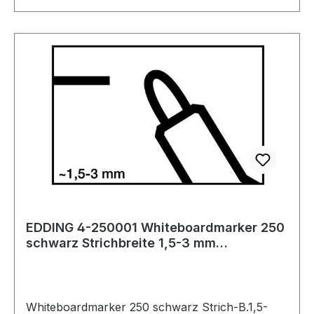
Lampenwechsel mehr Weitere technische
Eigenschaften: · Farbe: schwarz/rot
Lieferumfang: Handscheinwerfer mit Ladestation,
Vorsatzscheibe orange, 230 Volt Anschlusskabel
mit Euro-Stecker und 12/24 Volt Anschlusskabel
mit montiertem Bordnetzstecker · Hinweis zur
Entsorgung von Batterien und Akkus Da wir
Batterien und Akkus bzw. s
EDDING 4-250001 Whiteboardmarker 250
schwarz Strichbreite 1,5-3 mm
Rundspitze
Whiteboardmarker 250 schwarz Strich-B.1,5-