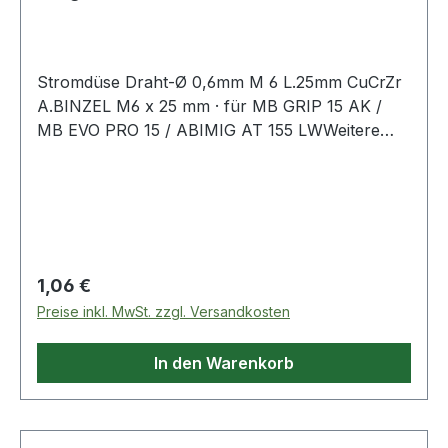
Stromdüse Draht-Ø 0,6mm M 6 L.25mm CuCrZr
A.BINZEL M6 x 25 mm · für MB GRIP 15 AK /
MB EVO PRO 15 / ABIMIG AT 155 LWWeitere
technische Eigenschaften:· passend für: für MB
GRIP 15 AK/MB EVO PRO 15/ABIMIG AT 155 LW
Regulärer Preis:
1,06 €
Preise inkl. MwSt. zzgl. Versandkosten
In den Warenkorb