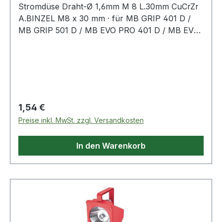
Stromdüse Draht-Ø 1,6mm M 8 L.30mm CuCrZr
A.BINZEL M8 x 30 mm · für MB GRIP 401 D /
MB GRIP 501 D / MB EVO PRO 401 D / MB EVO
PRO 501 D / ABIMIG GRIP W555 D / xFUME®
PRO 36 / xFUME® PRO 501Weitere technische
Eigenschaften:· passend für: MB 401 D/MB 501
D/ABIMIG
Regulärer Preis:
1,54 €
Preise inkl. MwSt. zzgl. Versandkosten
In den Warenkorb