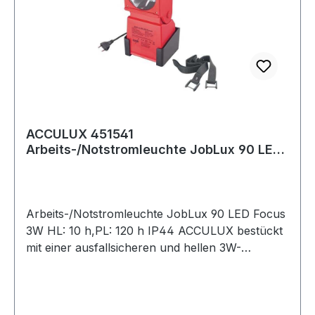
ACCULUX 451541
Arbeits-/Notstromleuchte JobLux 90 LED
Focus 3 W HL: 10 h,PL: 120
Arbeits-/Notstromleuchte JobLux 90 LED Focus
3W HL: 10 h,PL: 120 h IP44 ACCULUX bestückt
mit einer ausfallsicheren und hellen 3W-
PowerLED als Hauptlicht · kein Lampenwechsel
mehr · die Leuchtdauer erhöht sich auf 10 h · für
höchste Leuchtkraft wurde die JobLux 90 LED
Focus zusätzlich mit einem Linsenfokus bestückt