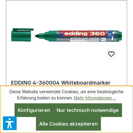
EDDING 4-360004 Whiteboardmarker
360 grün Strichbreite 1,5-3 mm
Diese Website verwendet Cookies, um eine bestmögliche
Rundspitze
Erfahrung bieten zu können.
Mehr Informationen ...
Konfigurieren
Nur technisch notwendige
Whiteboardmarker 360 grün Strich-B.1,5-3mm
Rundspitze geruchsarme Tinte · nachfüllbar · mit
Alle Cookies akzeptieren
auswechselbarer Spitze · schnelltrocknend ·