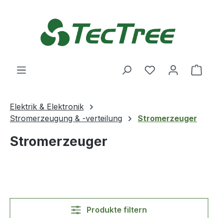
Zum Hauptinhalt springen
Du hast 0 Produ
Ware
Elektrik & Elektronik
Stromerzeugung & -verteilung
Stromerzeuger
Stromerzeuger
Produkte filtern