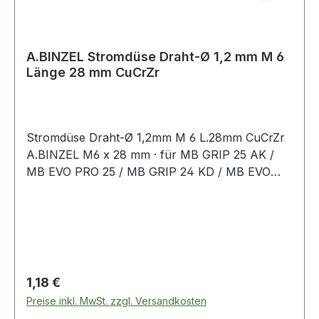
A.BINZEL Stromdüse Draht-Ø 1,2 mm M 6
Länge 28 mm CuCrZr
Stromdüse Draht-Ø 1,2mm M 6 L.28mm CuCrZr
A.BINZEL M6 x 28 mm · für MB GRIP 25 AK /
MB EVO PRO 25 / MB GRIP 24 KD / MB EVO
PRO 24 / MB GRIP 240 D / MB EVO PRO 240 D
/ ABIMIG AT 255 LW / xFUME® PRO 24Weitere
technische Eigenschaften:· passend für: für MB
GRIP 25 AK/MB EVO PRO 25/MB GRIP 24 KD/
MB EVO PRO 24/MB GRIP 240 D/MB EVO PRO
240 D/ABIMIG AT 255 LW
Regulärer Preis:
1,18 €
Preise inkl. MwSt. zzgl. Versandkosten