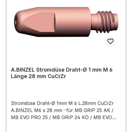
A.BINZEL Stromdüse Draht-Ø 1 mm M 6
Länge 28 mm CuCrZr
Stromdüse Draht-Ø 1mm M 6 L.28mm CuCrZr
A.BINZEL M6 x 28 mm · für MB GRIP 25 AK /
MB EVO PRO 25 / MB GRIP 24 KD / MB EVO
PRO 24 / MB GRIP 240 D / MB EVO PRO 240 D
/ ABIMIG AT 255 LW / xFUME® PRO 24Weitere