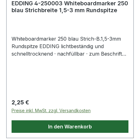
EDDING 4-250003 Whiteboardmarker 250
blau Strichbreite 1,5-3 mm Rundspitze
Whiteboardmarker 250 blau Strich-B.1,5-3mm
Rundspitze EDDING lichtbeständig und
schnelltrocknend · nachfüllbar · zum Beschriften
von Schreibtafeln · trocken abwischbar von fast
allen geschlossenen Oberflächen · Cap-Off-
Tinte: Bis zu einigen Tagen offen lagerfähig,
ohne einzutrocknen, Aluminiumschaft
Regulärer Preis:
2,25 €
Preise inkl. MwSt. zzgl. Versandkosten
In den Warenkorb