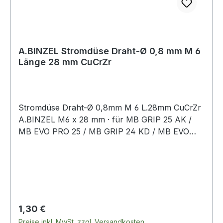
A.BINZEL Stromdüse Draht-Ø 0,8 mm M 6
Länge 28 mm CuCrZr
Stromdüse Draht-Ø 0,8mm M 6 L.28mm CuCrZr
A.BINZEL M6 x 28 mm · für MB GRIP 25 AK /
MB EVO PRO 25 / MB GRIP 24 KD / MB EVO
PRO 24 / MB GRIP 240 D / MB EVO PRO 240 D
/ ABIMIG AT 255 LW / xFUME® PRO 24Weitere
technische Eigenschaften:· passend für: für MB
GRIP 25 AK/MB EVO PRO 25/MB GRIP 24 KD/
MB EVO PRO 24/MB GRIP 240 D/MB EVO PRO
240 D/ABIMIG AT 255 LW
Regulärer Preis:
1,30 €
Preise inkl. MwSt. zzgl. Versandkosten