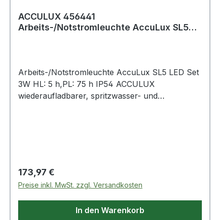
ACCULUX 456441
Arbeits-/Notstromleuchte AccuLux SL5
LED Set 3 W HL: 5 h,PL: 75 h
Arbeits-/Notstromleuchte AccuLux SL5 LED Set
3W HL: 5 h,PL: 75 h IP54 ACCULUX
wiederaufladbarer, spritzwasser- und
staubgeschützter Arbeitshandscheinwerfer ·
intensive und gleichmäßige Ausleuchtung · 3 W-
LED als Hauptlampe mit automatischer
Umschaltfunktion auf die LED-Pilotlampe ·
Austausch der LED-Leuchtmittel nicht
erforderlich · geringes Gewicht · Leuchtkopf 110°
Regulärer Preis:
173,97 €
schwenkbar · Restkapazitätsanzeige durch
Preise inkl. MwSt. zzgl. Versandkosten
vier LED´s · hochwertiger Blei-Gel Akkumulator ·
mit Ladestation Besondere Produktvorteile:
In den Warenkorb
längere Leuchtdauer · wesentlich heller · kein