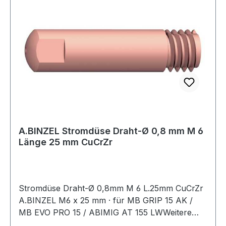
A.BINZEL Stromdüse Draht-Ø 0,8 mm M 6
Länge 25 mm CuCrZr
Stromdüse Draht-Ø 0,8mm M 6 L.25mm CuCrZr
A.BINZEL M6 x 25 mm · für MB GRIP 15 AK /
MB EVO PRO 15 / ABIMIG AT 155 LWWeitere
technische Eigenschaften:· passend für: MB