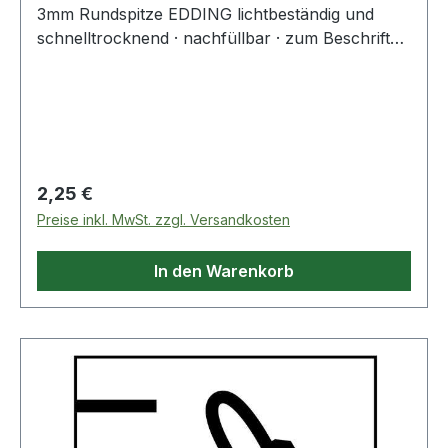
3mm Rundspitze EDDING lichtbeständig und
schnelltrocknend · nachfüllbar · zum Beschriften
von Schreibtafeln · trocken abwischbar von fast
allen geschlossenen Oberflächen · Cap-Off-
Tinte: Bis zu einigen Tagen offen lagerfähig,
ohne einzutrocknen, Aluminiumschaft
Regulärer Preis:
2,25 €
Preise inkl. MwSt. zzgl. Versandkosten
In den Warenkorb