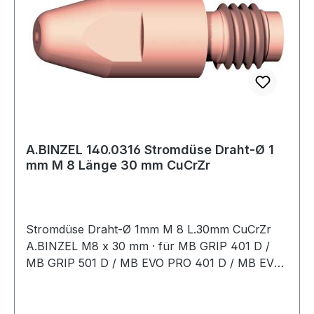
A.BINZEL 140.0316 Stromdüse Draht-Ø 1
mm M 8 Länge 30 mm CuCrZr
Stromdüse Draht-Ø 1mm M 8 L.30mm CuCrZr
A.BINZEL M8 x 30 mm · für MB GRIP 401 D /
MB GRIP 501 D / MB EVO PRO 401 D / MB EVO
PRO 501 D / ABIMIG GRIP W555 D / xFUME®
PRO 36 / xFUME® PRO 501Weitere technische
Eigenschaften:· passend für: MB 401 D/MB 501 D