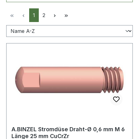
Seite
Seite
1
2
A.BINZEL Stromdüse Draht-Ø 0,6 mm M 6
Länge 25 mm CuCrZr