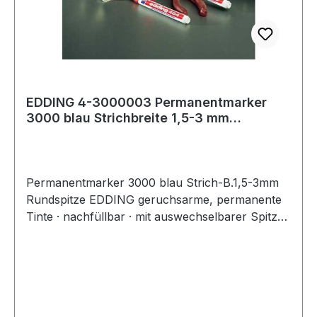
EDDING 4-3000003 Permanentmarker
3000 blau Strichbreite 1,5-3 mm
Rundspitze
Permanentmarker 3000 blau Strich-B.1,5-3mm
Rundspitze EDDING geruchsarme, permanente
Tinte · nachfüllbar · mit auswechselbarer Spitze ·
schnelltrocknend, abriebbeständig ·
lichtbeständig · wisch- und wasserfest · ohne
Zusatz von Toluol/Xylol, geeignet zum
Beschriften und Bemalen von fast allen
Materialien, auch Metall, Glas und Kunststoff ·