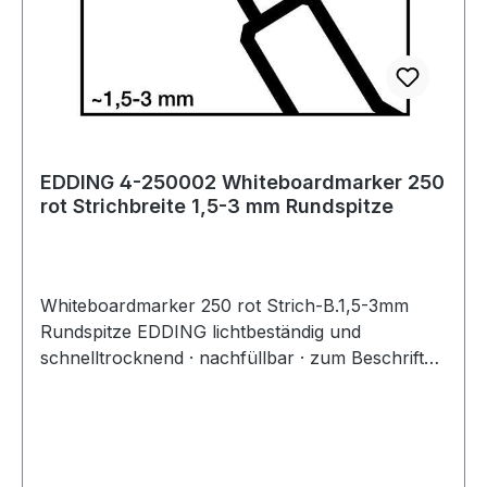
EDDING 4-250002 Whiteboardmarker 250
rot Strichbreite 1,5-3 mm Rundspitze
Whiteboardmarker 250 rot Strich-B.1,5-3mm
Rundspitze EDDING lichtbeständig und
schnelltrocknend · nachfüllbar · zum Beschriften
von Schreibtafeln · trocken abwischbar von fast
allen geschlossenen Oberflächen · Cap-Off-
Tinte: Bis zu einigen Tagen offen lagerfähig,
ohne einzutrocknen, Aluminiumschaft