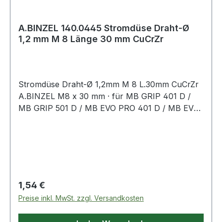
A.BINZEL 140.0445 Stromdüse Draht-Ø
1,2 mm M 8 Länge 30 mm CuCrZr
Stromdüse Draht-Ø 1,2mm M 8 L.30mm CuCrZr
A.BINZEL M8 x 30 mm · für MB GRIP 401 D /
MB GRIP 501 D / MB EVO PRO 401 D / MB EVO
PRO 501 D / ABIMIG GRIP W555 D / xFUME®
PRO 36 / xFUME® PRO 501Weitere technische
Eigenschaften:· passend für: MB 401 D/MB 501 D
Regulärer Preis:
1,54 €
Preise inkl. MwSt. zzgl. Versandkosten