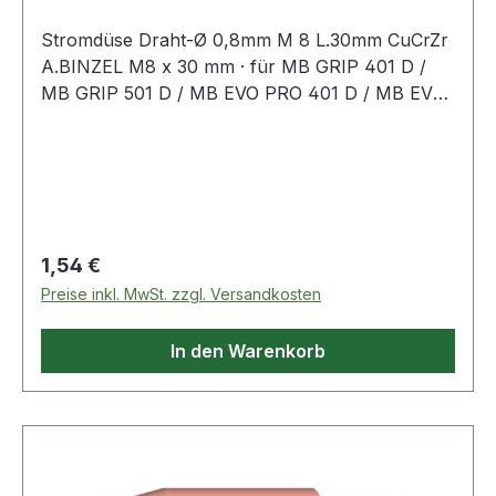
Stromdüse Draht-Ø 0,8mm M 8 L.30mm CuCrZr
A.BINZEL M8 x 30 mm · für MB GRIP 401 D /
MB GRIP 501 D / MB EVO PRO 401 D / MB EVO
PRO 501 D / ABIMIG GRIP W555 D / xFUME®
PRO 36 / xFUME® PRO 501Weitere technische
Eigenschaften:· passend für: MB 401 D/MB 501 D
Regulärer Preis:
1,54 €
Preise inkl. MwSt. zzgl. Versandkosten
In den Warenkorb