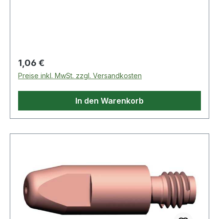
GRIP 15 AK/MB EVO PRO 15/ABIMIG AT 155 LW
Regulärer Preis:
1,06 €
Preise inkl. MwSt. zzgl. Versandkosten
In den Warenkorb