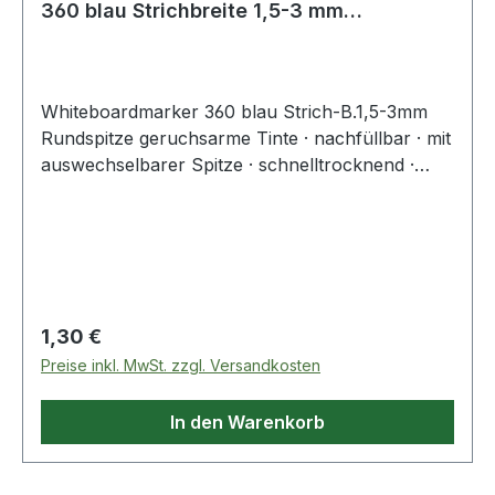
360 blau Strichbreite 1,5-3 mm
Rundspitze
Whiteboardmarker 360 blau Strich-B.1,5-3mm
Rundspitze geruchsarme Tinte · nachfüllbar · mit
auswechselbarer Spitze · schnelltrocknend ·
ohne Zusatz von Butylacetat · trocken und
rückstandsfrei von Whitboard und anderen
geschlossenen Flächen wie Emaille, Glas und
Melamin abwischbar · bis zu einigen Tagen offen
lagerfähig, ohne einzutrockenen
Regulärer Preis:
1,30 €
Preise inkl. MwSt. zzgl. Versandkosten
In den Warenkorb