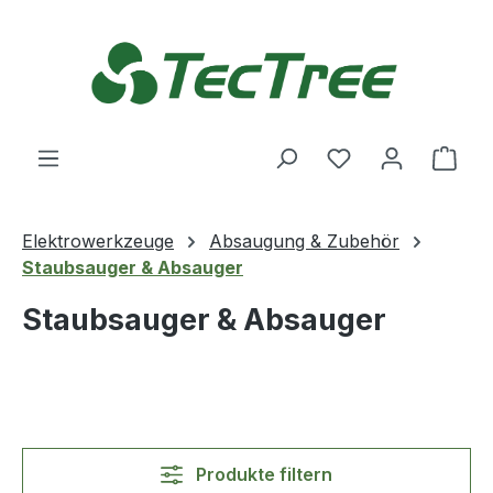
Zum Hauptinhalt springen
Du hast 0 Produ
Ware
Elektrowerkzeuge
Absaugung & Zubehör
Staubsauger & Absauger
Staubsauger & Absauger
Produkte filtern