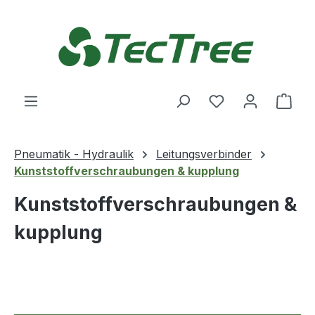
Zum Hauptinhalt springen
Du hast 0 Produ
Ware
Pneumatik - Hydraulik
Leitungsverbinder
Kunststoffverschraubungen & kupplung
Kunststoffverschraubungen &
kupplung