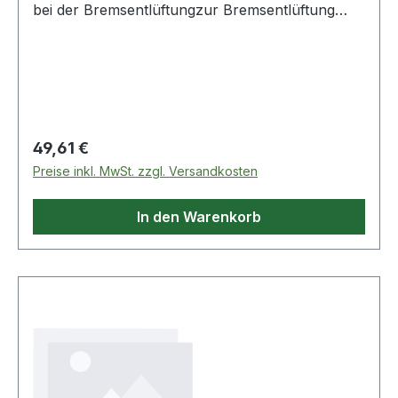
bei der Bremsentlüftungzur Bremsentlüftung
ohne Demontage der Räderextra lange 6-kant
Stecknussmatt satiniertChrom Vanadium Weitere
Produkte im Bereich Spezial-Bremsen-
Entlüftungsschlüssel für
Regulärer Preis:
49,61 €
Preise inkl. MwSt. zzgl. Versandkosten
In den Warenkorb