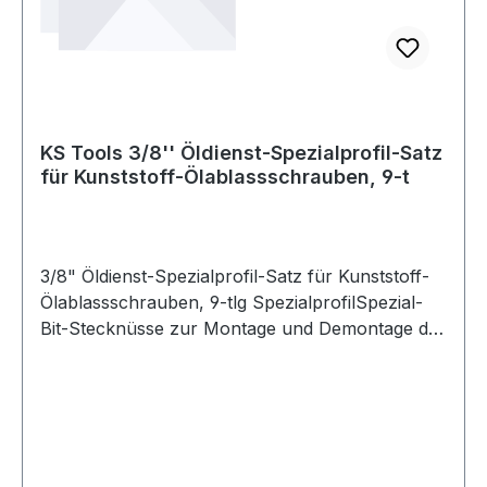
KS Tools 3/8'' Öldienst-Spezialprofil-Satz
für Kunststoff-Ölablassschrauben, 9-t
3/8" Öldienst-Spezialprofil-Satz für Kunststoff-
Ölablassschrauben, 9-tlg SpezialprofilSpezial-
Bit-Stecknüsse zur Montage und Demontage der
Kunststoff-Ölablassschraube an Ölwannen aus
Kunststoffmit Außensechskantantriebmit
Innenvierkantantrieb nach DIN 3120 / ISO
1174passgenaue Profile für die fachgerechte
Betätigungmit T-Grifffür
HandbetätigungphosphatiertChrom Vanadium