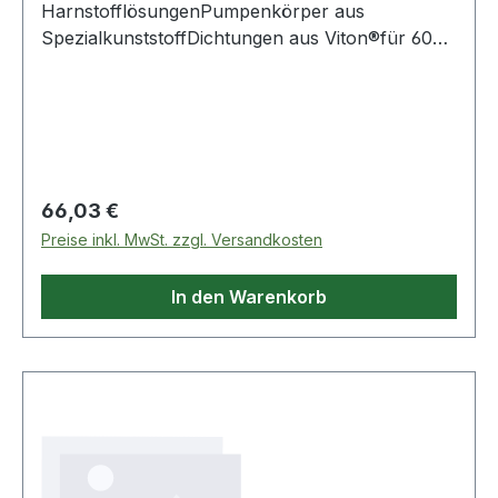
HarnstofflösungenPumpenkörper aus
SpezialkunststoffDichtungen aus Viton®für 60
und 220 Liter Fässer einsetzbarzum Befüllen
von Messbechern, Maßgefäßen, Kanistern etc.
Weitere Produkte im Bereich Kurbel-Fass-
Pumpe für Harnstofflösungen
Regulärer Preis:
66,03 €
Preise inkl. MwSt. zzgl. Versandkosten
In den Warenkorb