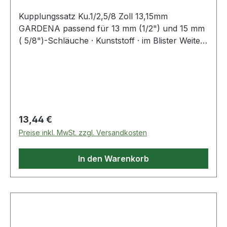
Kupplungssatz Ku.1/2,5/8 Zoll 13,15mm
GARDENA passend für 13 mm (1/2") und 15 mm
( 5/8")-Schläuche · Kunststoff · im Blister Weitere
technische Eigenschaften: · Material: Kunststoff
Regulärer Preis:
13,44 €
Preise inkl. MwSt. zzgl. Versandkosten
In den Warenkorb