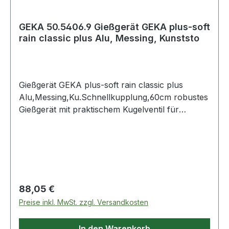
GEKA 50.5406.9 Gießgerät GEKA plus-soft
rain classic plus Alu, Messing, Kunststo
Gießgerät GEKA plus-soft rain classic plus
Alu,Messing,Ku.Schnellkupplung,60cm robustes
Gießgerät mit praktischem Kugelventil für
Einhandbedienung und angenehmem,
rutschfestem Griff · Hebel individuell
positionierbar · Handgriff mit Softgrip-
Ummantelung wirkt thermisch isolierend und
schützt somit die Hand vor kaltem Wasserfluss ·
Gießkopf für großvolumigen, weichen
Regulärer Preis:
88,05 €
Wasserschleier mit wechselbarer Platine und
Preise inkl. MwSt. zzgl. Versandkosten
Schutzring großer Wasserdurchfluss, damit ideal
für den professionellen Einsatz · eingelegter
In den Warenkorb