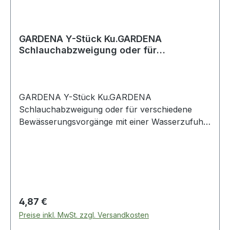
GARDENA Y-Stück Ku.GARDENA
Schlauchabzweigung oder für
verschiedene Bewässe
GARDENA Y-Stück Ku.GARDENA
Schlauchabzweigung oder für verschiedene
Bewässerungsvorgänge mit einer Wasserzufuhr
· Kunststoff · frostbeständig Weitere technische
Eigenschaften: · Material: Kunststoff
Regulärer Preis:
4,87 €
Preise inkl. MwSt. zzgl. Versandkosten