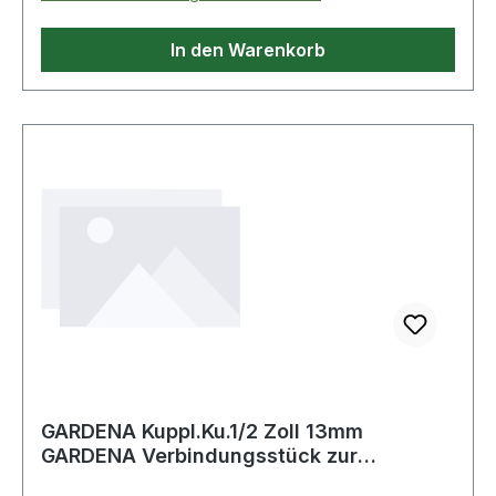
Eigenschaften:· Schraubloch-Ø: 11mm·
Befestigungsart: mit Anschraubplatte·
In den Warenkorb
Schraublochentfernung: 105 x 75mm
GARDENA Kuppl.Ku.1/2 Zoll 13mm
GARDENA Verbindungsstück zur
Schlauchverlänge