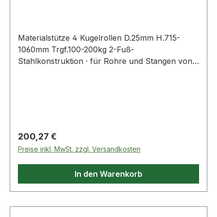
Materialstütze 4 Kugelrollen D.25mm H.715-
1060mm Trgf.100-200kg 2-Fuß-
Stahlkonstruktion · für Rohre und Stangen von
3/4 ? bis 16 ?, Profil Kopfbreite 60 x 30 mm ·
stufenlose Höhenverstellung,
zusammenklappbar · Niveauausgleich für
unebene Böden · Tragfähigkeit 100 kg ·
Flächenlast auf der gesamten Auflagenbreite
Regulärer Preis:
200,27 €
Preise inkl. MwSt. zzgl. Versandkosten
In den Warenkorb