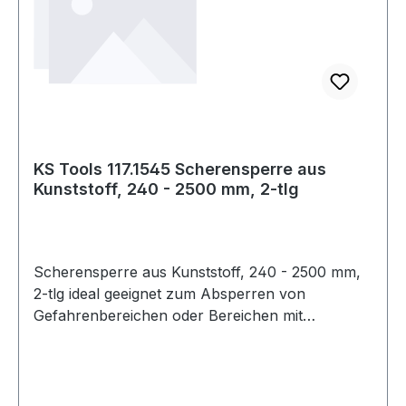
KS Tools 117.1545 Scherensperre aus
Kunststoff, 240 - 2500 mm, 2-tlg
Scherensperre aus Kunststoff, 240 - 2500 mm,
2-tlg ideal geeignet zum Absperren von
Gefahrenbereichen oder Bereichen mit
eingeschränktem Zugangsicherer Stand dank
befüllbarer Standbeine z.B. mit Sandperfekte
Warnwirkung durch schwarz-gelbe Scheren mit
Reflektorenin der Breite variabel verstellbar bis