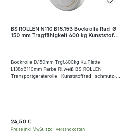
BS ROLLEN N110.B15.153 Bockrolle Rad-Ø
150 mm Tragfähigkeit 600 kg Kunststoff
P
Bockrolle D.150mm Trgf.600kg Ku.Platte
L138xB110mm Farbe Rl.weiß BS ROLLEN
Transportgeräterolle · Kunststoffrad · schmutz-
und spritzwassergeschützt durch den
integrierten Fadenschutz · konische
Ablenkscheiben verhindern das Ausbremsen der
Räder durch Fäden oder ähnliche Fremdstoffe ·
Kugellager · Gabel aus Stahlblech zweireihiger
Kugelkranz im Gabelkopf · mit
Regulärer Preis:
24,50 €
PlattenbefestigungWeitere technische
Preise inkl. MwSt. zzgl. Versandkosten