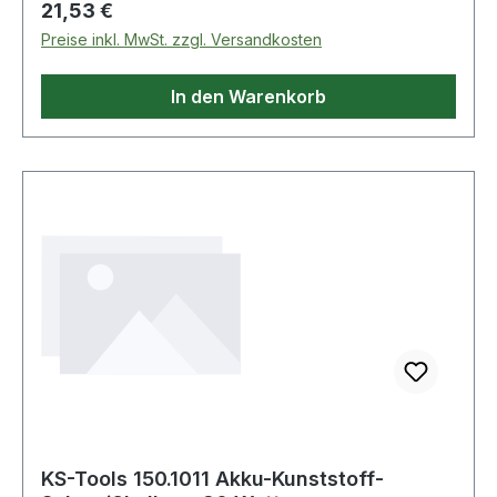
Regulärer Preis:
21,53 €
Weitere Produkte im Bereich enst-Spezialprofil-
Preise inkl. MwSt. zzgl. Versandkosten
Satz für Kunststoff-Ö
In den Warenkorb
KS-Tools 150.1011 Akku-Kunststoff-