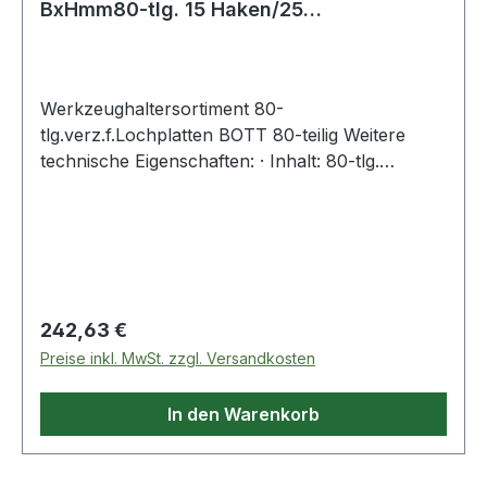
BxHmm80-tlg. 15 Haken/25
Doppelhaken/40 div. Halte
Werkzeughaltersortiment 80-
tlg.verz.f.Lochplatten BOTT 80-teilig Weitere
technische Eigenschaften: · Inhalt: 80-tlg.
Lieferumfang: 15 Haken, 25 Doppelhaken, 10 U-
Halter, 25 einfache Werkzeugklemmen, 1
Schraubenschlüsselhalter, 1
Schraubendreherhalter, 1 Sägenhalter, 1
Innensechskantschlüsselhalter, 1 Bohrerhalter
Regulärer Preis:
242,63 €
Preise inkl. MwSt. zzgl. Versandkosten
In den Warenkorb