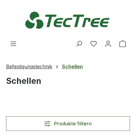
Zum Hauptinhalt springen
Du hast 0 Produ
Ware
Befestigungstechnik
Schellen
Schellen
Produkte filtern