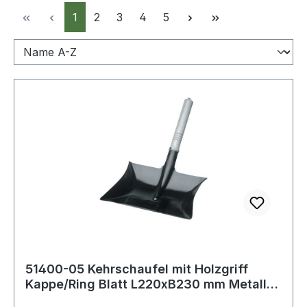
Seite
Seite
Seite
Seite
Seite
1
2
3
4
5
51400-05 Kehrschaufel mit Holzgriff
Kappe/Ring Blatt L220xB230 mm Metall
schwa