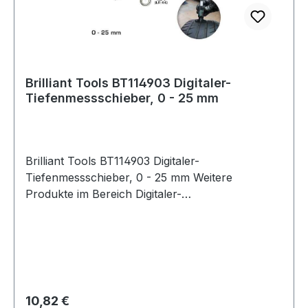
Brilliant Tools BT114903 Digitaler-
Tiefenmessschieber, 0 - 25 mm
Brilliant Tools BT114903 Digitaler-
Tiefenmessschieber, 0 - 25 mm Weitere
Produkte im Bereich Digitaler-
Tiefenmessschieber, 0 - 25 mm
Regulärer Preis:
10,82 €