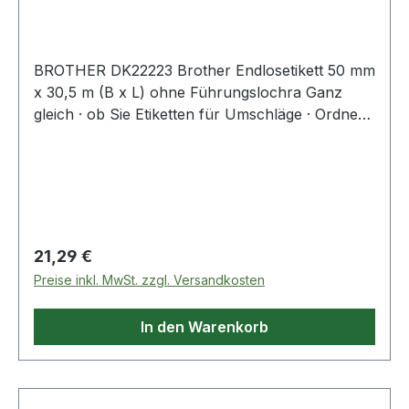
BROTHER DK22223 Brother Endlosetikett 50 mm
x 30,5 m (B x L) ohne Führungslochra Ganz
gleich · ob Sie Etiketten für Umschläge · Ordner
oder Regale benötigen - die Endlosetiketten sind
optimal für den Gebrauch zu Hause oder im
Büro geeignet.
Regulärer Preis:
21,29 €
Preise inkl. MwSt. zzgl. Versandkosten
In den Warenkorb