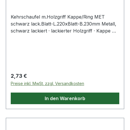
Kehrschaufel m.Holzgriff Kappe/Ring MET
schwarz lack.Blatt-L.220xBlatt-B.230mm Metall,
schwarz lackiert · lackierter Holzgriff · Kappe mit
Ring Weitere technische Eigenschaften: · Farbe:
schwarz lackiert
Regulärer Preis:
2,73 €
Preise inkl. MwSt. zzgl. Versandkosten
In den Warenkorb