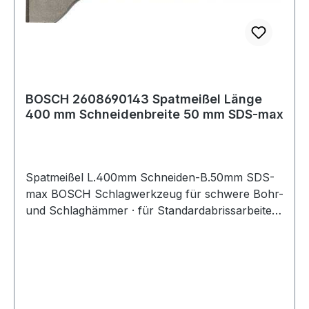
BOSCH 2608690143 Spatmeißel Länge
400 mm Schneidenbreite 50 mm SDS-max
Spatmeißel L.400mm Schneiden-B.50mm SDS-
max BOSCH Schlagwerkzeug für schwere Bohr-
und Schlaghämmer · für Standardabrissarbeiten
in Beton und Baustein · breite Schneidkante trägt
in Mauerwerk und Mörtel gleichbleibend viel
Material ab Weitere technische Eigenschaften: ·
Aufnahme: SDS-max