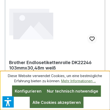
Brother Endlosetikettenrolle DK22246
103mmx30,48m weiß
Diese Website verwendet Cookies, um eine bestmögliche
Erfahrung bieten zu können.
Mehr Informationen ...
BROTHER DK22246 Brother Endlosetikett 103
Konfigurieren
Nur technisch notwendige
mm x 30,48 m (B x L) mit Führungslochr Mit der
Original Brother DK-22246 Endlosetikettenrolle
Alle Cookies akzeptieren
mit schwarzer Schrift auf weißem Hintergrund