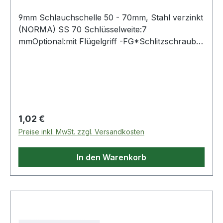
9mm Schlauchschelle 50 - 70mm, Stahl verzinkt
(NORMA) SS 70 Schlüsselweite:7
mmOptional:mit Flügelgriff -FG*Schlitzschraube
und Band aus Edelstahl (W4), **ähnlich DIN
3017-1 Weitere Produkte im Bereich
Regulärer Preis:
1,02 €
Preise inkl. MwSt. zzgl. Versandkosten
In den Warenkorb