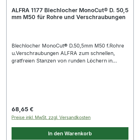
ALFRA 1177 Blechlocher MonoCut® D. 50,5
mm M50 für Rohre und Verschraubungen
Blechlocher MonoCut® D.50,5mm M50 f.Rohre
u.Verschraubungen ALFRA zum schnellen,
gratfreien Stanzen von runden Löchern in
Stahlbleche S235, Bunt- und Leichtmetalle,
Kunststoffe · für Kabel-Verschraubungen mit
PG- und metrische Gewinde und
Sanitärarmaturen · 3-Punkt-Anschnitt ·
Zugschraube mit UNF-Feingewinde · ideal für
Schaltanlagenbauer, Elektriker, Installateure,
Regulärer Preis:
68,65 €
Industrie und Handwerk · Ø 15,2 32,5 mm für
Preise inkl. MwSt. zzgl. Versandkosten
Materialstärke 2 mm, Ø ab 35 mm für
Materialstärke 3 mm Weitere technische
In den Warenkorb
Eigenschaften: · Materialstärke max.: 3mm ·