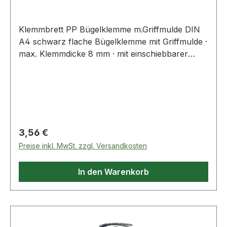
Klemmbrett PP Bügelklemme m.Griffmulde DIN
A4 schwarz flache Bügelklemme mit Griffmulde ·
max. Klemmdicke 8 mm · mit einschiebbarer
Aufhängeöse · aus biegsamen 2-Schicht-
Polypropylen · Oberfläche mit Waffelmuster ·
einsetzbar bei Temperaturen von -10 °C bis +60
°C, wasserunempfindlich Weitere technische
Eigenschaften: · Format: DIN A4
Regulärer Preis:
3,56 €
Preise inkl. MwSt. zzgl. Versandkosten
In den Warenkorb