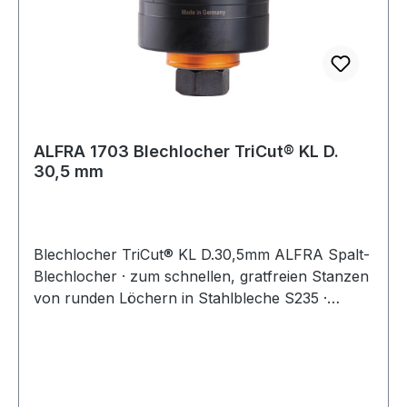
ALFRA 1703 Blechlocher TriCut® KL D.
30,5 mm
Blechlocher TriCut® KL D.30,5mm ALFRA Spalt-
Blechlocher · zum schnellen, gratfreien Stanzen
von runden Löchern in Stahlbleche S235 ·
Materialstärke bis 3 mm · für Kabel-
Verschraubungen mit PG- und metrische
Gewinde und Sanitärarmaturen · durch 3-fach
Spaltung kein verklemmen des Abfallstücks in
der Matrize · Zugschraube mit UNF-Feingewinde