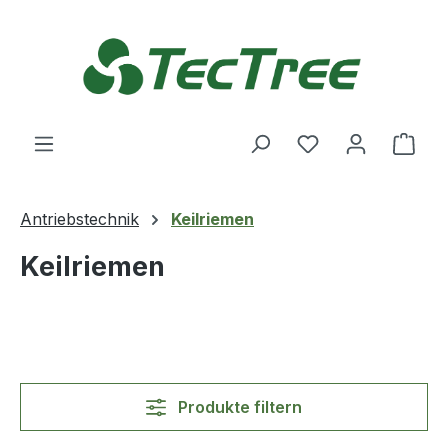
Zum Hauptinhalt springen
Du hast 0 Produ
Ware
Antriebstechnik
Keilriemen
Keilriemen
Produkte filtern