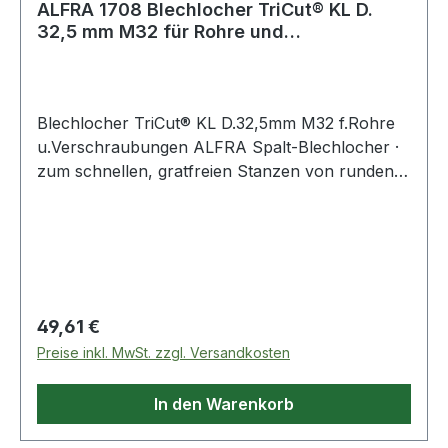
ALFRA 1708 Blechlocher TriCut® KL D.
32,5 mm M32 für Rohre und
Verschraubungen
Blechlocher TriCut® KL D.32,5mm M32 f.Rohre
u.Verschraubungen ALFRA Spalt-Blechlocher ·
zum schnellen, gratfreien Stanzen von runden
Löchern in Stahlbleche S235 · Materialstärke bis
3 mm · für Kabel-Verschraubungen mit PG- und
metrische Gewinde und Sanitärarmaturen ·
durch 3-fach Spaltung kein verklemmen des
Abfallstücks in der Matrize · Zugschraube mit
UNF-Feingewinde · Bedienung der Zugschraube
Regulärer Preis:
49,61 €
mittels Schraubenschlüssel · ideal für
Preise inkl. MwSt. zzgl. Versandkosten
Schaltanlagenbauer, Elektriker, Installateure,
Industrie und Handwerk · mit wenigen
In den Warenkorb
Handgriffen dünnwandige Materialien schnell,
mühelos, sauber und gratfrei lochen Weitere