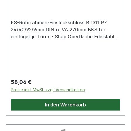
DIN rechts
FS-Rohrrahmen-Einsteckschloss B 1311 PZ
24/40/92/9mm DIN re.VA 270mm BKS für
einflügelige Türen · Stulp Oberfläche Edelstahl
matt · zugelassen nach DIN 18251-2 Klasse 3
und EN 12209 für Feuerschutztüren · Falle aus
Feinguss und Riegel aus Zink-Druckguss · 20 mm
Riegelausschluss, 1-tourig · PZ · Entfernung 92
mm · 9 mm Vierkant · mit WechselWeitere
technische Eigenschaften:· Stulpbreite: 24mm·
Regulärer Preis:
58,06 €
Lochung: PZ
Preise inkl. MwSt. zzgl. Versandkosten
In den Warenkorb