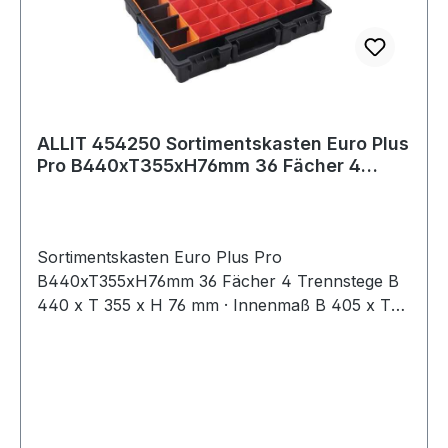
ALLIT 454250 Sortimentskasten Euro Plus
Pro B440xT355xH76mm 36 Fächer 4
Trennste
Sortimentskasten Euro Plus Pro
B440xT355xH76mm 36 Fächer 4 Trennstege B
440 x T 355 x H 76 mm · Innenmaß B 405 x T
320 x H 60 mm · Kunststoff (PP/PS) · schwarz,
mit transparentem, fest schließenden Deckel ·
individuelle Aufteilung durch herausnehmbare
Trennstege · Verbindungsverschluss ermöglicht
den Transport von bis zu 3 Sortimentskästen