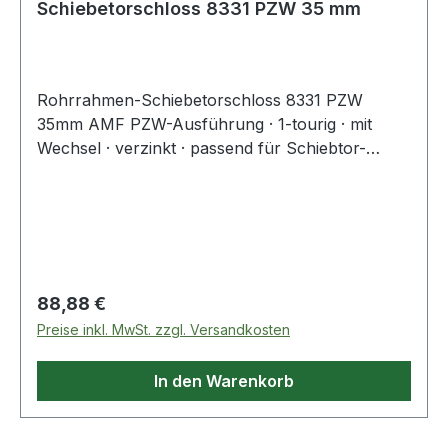
Schiebetorschloss 8331 PZW 35 mm
Rohrrahmen-Schiebetorschloss 8331 PZW
35mm AMF PZW-Ausführung · 1-tourig · mit
Wechsel · verzinkt · passend für Schiebtor-
Schlosskasten 140S Weitere technische
Eigenschaften: · Oberfläche: verzinkt · Nuss:
8mm · Material: Stahl
Regulärer Preis:
88,88 €
Preise inkl. MwSt. zzgl. Versandkosten
In den Warenkorb