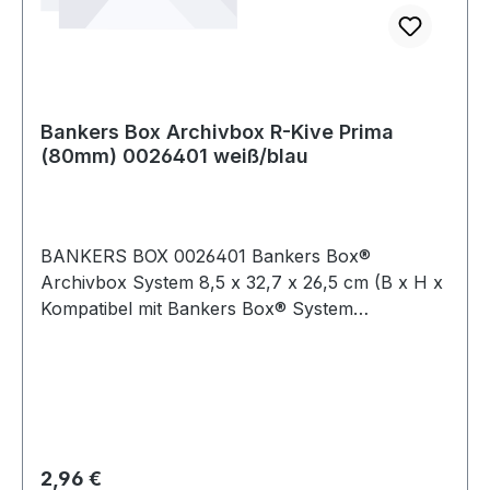
Bankers Box Archivbox R-Kive Prima
(80mm) 0026401 weiß/blau
BANKERS BOX 0026401 Bankers Box®
Archivbox System 8,5 x 32,7 x 26,5 cm (B x H x
Kompatibel mit Bankers Box® System
Archivboxen und -container.
Regulärer Preis:
2,96 €