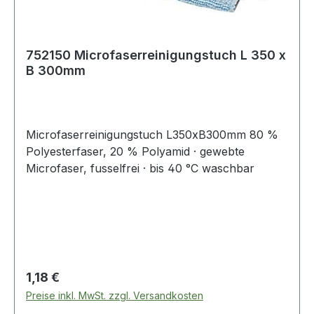
752150 Microfaserreinigungstuch L 350 x
B 300mm
Microfaserreinigungstuch L350xB300mm 80 %
Polyesterfaser, 20 % Polyamid · gewebte
Microfaser, fusselfrei · bis 40 °C waschbar
Regulärer Preis:
1,18 €
Preise inkl. MwSt. zzgl. Versandkosten