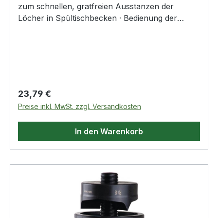
zum schnellen, gratfreien Ausstanzen der
Löcher in Spültischbecken · Bedienung der
Druckschraube mittels Schraubenschlüssel
Lieferung inkl. Zugschraube
Regulärer Preis:
23,79 €
Preise inkl. MwSt. zzgl. Versandkosten
In den Warenkorb