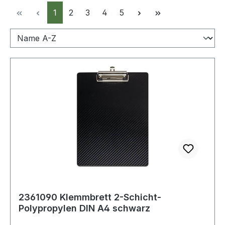
Seite
Seite
Seite
Seite
Seite
1
2
3
4
5
2361090 Klemmbrett 2-Schicht-
Polypropylen DIN A4 schwarz