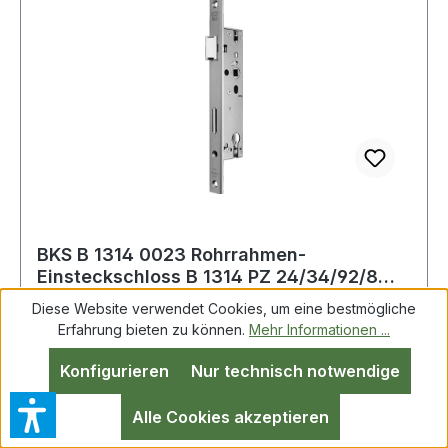
BKS B 1314 0023 Rohrrahmen-
Einsteckschloss B 1314 PZ 24/34/92/8
mm DIN links / r
Diese Website verwendet Cookies, um eine bestmögliche
Erfahrung bieten zu können.
Mehr Informationen ...
RR-Einsteckschl.B 1314 PZ 24/34/92/8mm DIN
Konfigurieren
Nur technisch notwendige
L/R VA 268mm BKS für einflügelige Türen · DIN
links und rechts verwendbar durch umstellbare
Alle Cookies akzeptieren
Falle · zugelassen nach DIN 18251-2 Klasse 3 ·