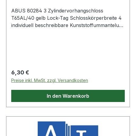
ABUS 80284 3 Zylindervorhangschloss
T65AL/40 gelb Lock-Tag Schlosskörperbreite 4
individuell beschreibbare Kunststoffummantelung
· Schlosskörper aus Aluminium · automatisch
verriegelnd · hoher Wiedererkennungswert
durch verschiedene Farben
Regulärer Preis:
6,30 €
Preise inkl. MwSt. zzgl. Versandkosten
In den Warenkorb