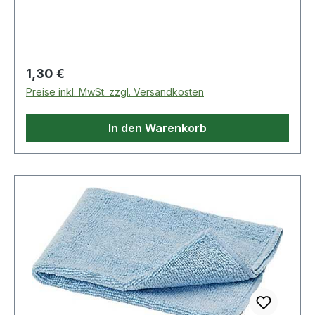
FarbspritzerWeitere technische Eigenschaften:·
passend für:
4000 370 670,4000 370 671,4000 370 672
Regulärer Preis:
1,30 €
Preise inkl. MwSt. zzgl. Versandkosten
In den Warenkorb