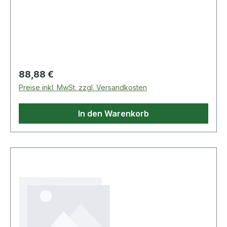
Schlosskasten 140S Weitere technische
Eigenschaften: · Oberfläche: verzinkt · Nuss:
8mm · Material: Stahl
Regulärer Preis:
88,88 €
Preise inkl. MwSt. zzgl. Versandkosten
In den Warenkorb