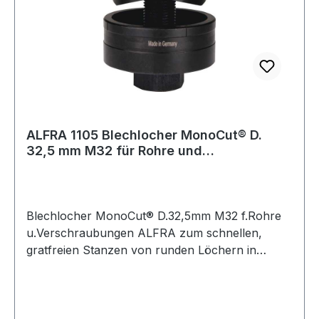
ALFRA 1105 Blechlocher MonoCut® D.
32,5 mm M32 für Rohre und
Verschraubungen
Blechlocher MonoCut® D.32,5mm M32 f.Rohre
u.Verschraubungen ALFRA zum schnellen,
gratfreien Stanzen von runden Löchern in
Stahlbleche S235, Bunt- und Leichtmetalle,
Kunststoffe · für Kabel-Verschraubungen mit
PG- und metrische Gewinde und
Sanitärarmaturen · 3-Punkt-Anschnitt ·