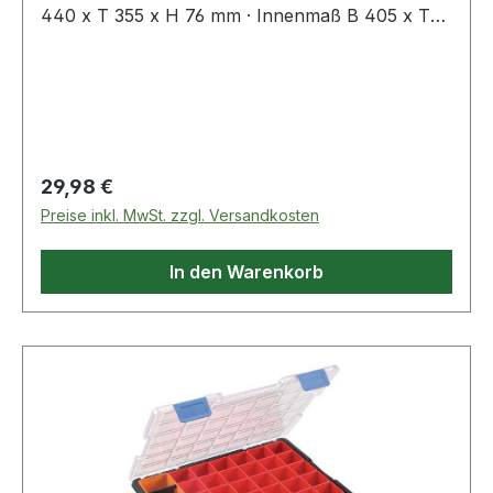
440 x T 355 x H 76 mm · Innenmaß B 405 x T
320 x H 60 mm · Kunststoff (PP/PS) · schwarz,
mit transparentem, fest schließenden Deckel ·
individuelle Aufteilung durch herausnehmbare
Trennstege · Verbindungsverschluss ermöglicht
den Transport von bis zu 3 Sortimentskästen
Regulärer Preis:
29,98 €
Preise inkl. MwSt. zzgl. Versandkosten
In den Warenkorb