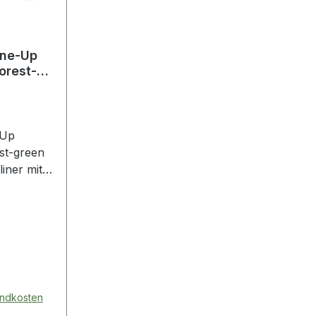
ine-Up
orest-
-Up
st-green
liner mit
t seinem
d seiner
 ideale
hnen ·
telpunkt
sandkosten