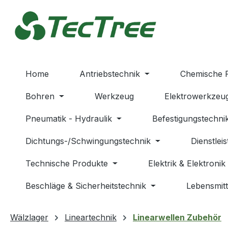
m Hauptinhalt springen
Zur Suche springen
Zur Hauptnavigation springen
Home
Antriebstechnik
Chemische 
Bohren
Werkzeug
Elektrowerkzeu
Pneumatik - Hydraulik
Befestigungstechni
Dichtungs-/Schwingungstechnik
Dienstlei
Technische Produkte
Elektrik & Elektronik
Beschläge & Sicherheitstechnik
Lebensmitt
Wälzlager
Lineartechnik
Linearwellen Zubehör