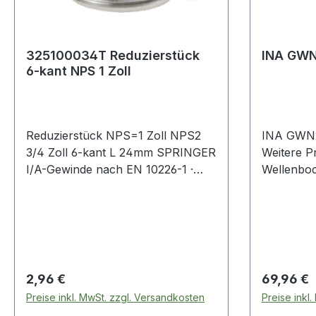
325100034T Reduzierstück
INA GW
6-kant NPS 1 Zoll
Reduzierstück NPS=1 Zoll NPS2
INA GWN
3/4 Zoll 6-kant L 24mm SPRINGER
Weitere P
I/A-Gewinde nach EN 10226-1 ·
Wellenbo
AISI 316/1.4408/V4A ·
Präzisionsfeinwachsguss ·
Druckempfehlung max. 20 bar/bei
+20 °C Weitere technische
Eigenschaften: · L: 24mm
Regulärer Preis:
Regulärer
2,96 €
69,96 €
Preise inkl. MwSt. zzgl. Versandkosten
Preise inkl