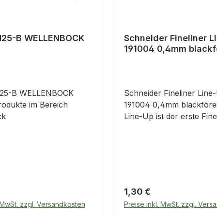
N25-B WELLENBOCK
Schneider Fineliner L
191004 0,4mm blackf
green
25-B WELLENBOCK
Schneider Fineliner Line
rodukte im Bereich
191004 0,4mm blackfore
ck
Line-Up ist der erste Fine
einem Gehäuse aus 88%
biobasiertem Material. Mi
breiten Farbspektrum un
schlanken Form ist er der
Begleiter im Bereich Zeic
Schreiben und in den Mit
 Preis:
Regulärer Preis:
1,30 €
stellen.
. MwSt. zzgl. Versandkosten
Preise inkl. MwSt. zzgl. Ver