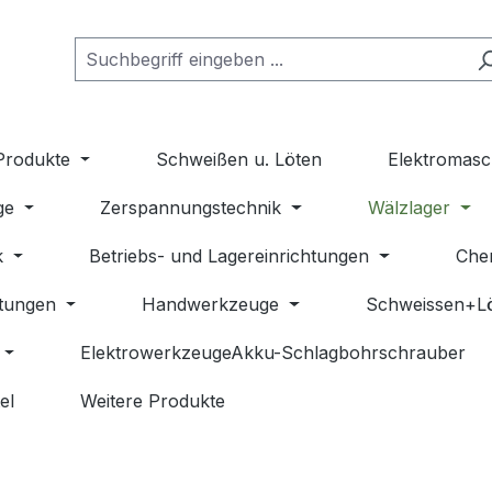
Produkte
Schweißen u. Löten
Elektromasc
ge
Zerspannungstechnik
Wälzlager
k
Betriebs- und Lagereinrichtungen
Che
stungen
Handwerkzeuge
Schweissen+L
ElektrowerkzeugeAkku-Schlagbohrschrauber
el
Weitere Produkte