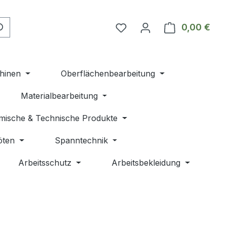
Du hast 0 Produkte auf 
0,00 €
Ware
hinen
Oberflächenbearbeitung
Materialbearbeitung
mische & Technische Produkte
öten
Spanntechnik
Arbeitsschutz
Arbeitsbekleidung