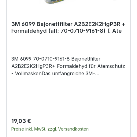
3M 6099 Bajonettfilter A2B2E2K2HgP3R +
Formaldehyd (alt: 70-0710-9161-8) f. Ate
3M 6099 70-0710-9161-8 Bajonettfilter
A2B2E2K2HgP3R+ Formaldehyd für Atemschutz
- VollmaskenDas umfangreiche 3M-
Filterprogramm gibt Ihnen optimale Sicherheit
und ermöglicht Ihnen vielseitige
Anwendungsmöglichkeiten. Das Programm ist so
aufgebaut, dass alle Filter mittels Bajonett-Klick-
Anschluss auf die 6000er- und 7000er-
Maskenserien passen.Norm: EN
Regulärer Preis:
19,03 €
14387:2004+A1:2008Material: Kraton, Gummi,
Preise inkl. MwSt. zzgl. Versandkosten
Silikon, Polystyrol, Aktivkohle Weitere Produkte