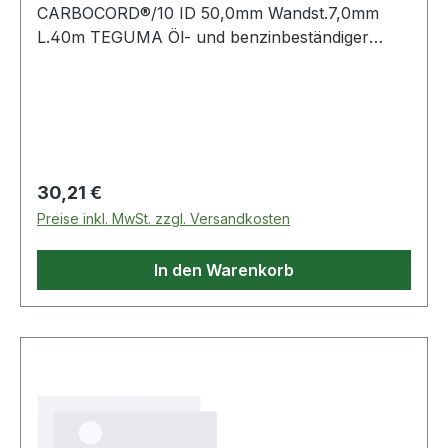
CARBOCORD®/10 ID 50,0mm Wandst.7,0mm
L.40m TEGUMA Öl- und benzinbeständiger
Druckschlauch für eine Vielzahl von
Einsatzmöglichkeiten. Weitere technische
Eigenschaften: · Biegeradius: 400mm · Gewicht:
1,750kg · Ar
Regulärer Preis:
30,21 €
Preise inkl. MwSt. zzgl. Versandkosten
In den Warenkorb