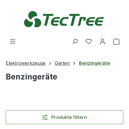
Zum Hauptinhalt springen
Du hast 0 Produ
Ware
Elektrowerkzeuge
Garten
Benzingeräte
Benzingeräte
Produkte filtern