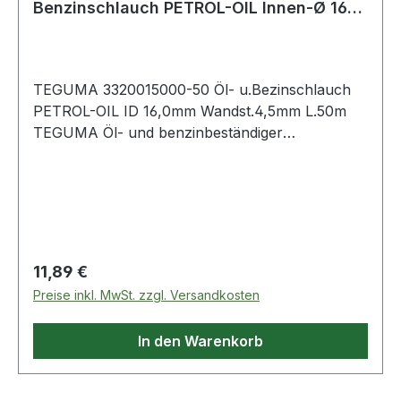
Benzinschlauch PETROL-OIL Innen-Ø 16
mm Wandstärke
TEGUMA 3320015000-50 Öl- u.Bezinschlauch
PETROL-OIL ID 16,0mm Wandst.4,5mm L.50m
TEGUMA Öl- und benzinbeständiger
Druckschlauch Weitere technische
Eigenschaften: · Biegeradius: 100mm · Gewicht:
0,400kg · Aromatengehalt maximal: 50% ·
Aufdruck: Petrol -
Regulärer Preis:
11,89 €
Preise inkl. MwSt. zzgl. Versandkosten
In den Warenkorb