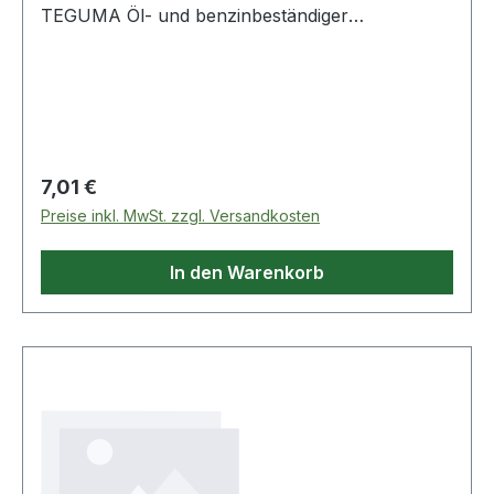
TEGUMA Öl- und benzinbeständiger
Druckschlauch Weitere technische
Eigenschaften: · Biegeradius: 60mm · Gewicht:
0,230kg · Aromatengehalt maximal: 50% ·
Aufdruck: Petrol - O
Regulärer Preis:
7,01 €
Preise inkl. MwSt. zzgl. Versandkosten
In den Warenkorb