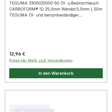
TEGUMA 3300025000-50 Öl- u.Bezinschlauch
CARBOFORM® ID 25,0mm Wandst.5,0mm L.50m
TEGUMA Öl- und benzinbeständiger
Druckschlauch Weitere technische
Eigenschaften: · Biegeradius: 160mm · Gewicht:
0,620kg · Aromatengehalt maximal: 40% ·
Aufdruck: Carboform
Regulärer Preis:
12,96 €
Preise inkl. MwSt. zzgl. Versandkosten
In den Warenkorb