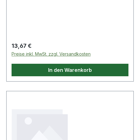
Druckschlauch Weitere technische
Eigenschaften: · Biegeradius: 120mm · Gewicht:
0,500kg · Aromatengehalt maximal: 50% ·
Aufdruck: Petrol -
Regulärer Preis:
13,67 €
Preise inkl. MwSt. zzgl. Versandkosten
In den Warenkorb