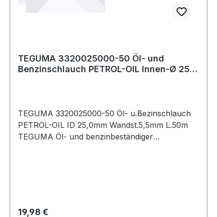
TEGUMA 3320025000-50 Öl- und
Benzinschlauch PETROL-OIL Innen-Ø 25
mm Wandstärke
TEGUMA 3320025000-50 Öl- u.Bezinschlauch
PETROL-OIL ID 25,0mm Wandst.5,5mm L.50m
TEGUMA Öl- und benzinbeständiger
Druckschlauch Weitere technische
Eigenschaften: · Biegeradius: 150mm · Gewicht:
0,720kg · Aromatengehalt maximal: 50% ·
Aufdruck: Petrol -
Regulärer Preis:
19,98 €