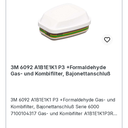
3M 6092 A1B1E1K1 P3 +Formaldehyde
Gas- und Kombifilter, Bajonettanschluß
3M 6092 A1B1E1K1 P3 +Formaldehyde Gas- und
Kombifilter, Bajonettanschluß Serie 6000
7100104317 Gas- und Kombifilter A1B1E1K1P3R
+ Formaldehyd, Schutz gegen Organische,
anorganische und saure Gase, Ammoniak und