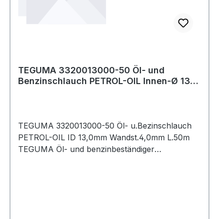
TEGUMA 3320013000-50 Öl- und
Benzinschlauch PETROL-OIL Innen-Ø 13
mm Wandstärke
TEGUMA 3320013000-50 Öl- u.Bezinschlauch
PETROL-OIL ID 13,0mm Wandst.4,0mm L.50m
TEGUMA Öl- und benzinbeständiger
Druckschlauch Weitere technische
Eigenschaften: · Biegeradius: 80mm · Gewicht:
0,300kg · Aromatengehalt maximal: 50% ·
Aufdruck: Petrol - O