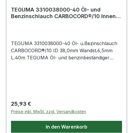
TEGUMA 3310038000-40 Öl- und
Benzinschlauch CARBOCORD®/10 Innen-
Ø 38,0 mm Wandst
TEGUMA 3310038000-40 Öl- u.Bezinschlauch
CARBOCORD®/10 ID 38,0mm Wandst.6,5mm
L.40m TEGUMA Öl- und benzinbeständiger
Druckschlauch für eine Vielzahl von
Einsatzmöglichkeiten. Weitere technische
Eigenschaften: · Biegeradius: 300mm · Gewicht:
1,280kg · Ar
Regulärer Preis:
25,93 €
Preise inkl. MwSt. zzgl. Versandkosten
In den Warenkorb