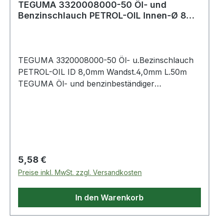
TEGUMA 3320008000-50 Öl- und
Benzinschlauch PETROL-OIL Innen-Ø 8
mm Wandstärke 4
TEGUMA 3320008000-50 Öl- u.Bezinschlauch
PETROL-OIL ID 8,0mm Wandst.4,0mm L.50m
TEGUMA Öl- und benzinbeständiger
Druckschlauch Weitere technische
Eigenschaften: · Biegeradius: 50mm · Gewicht:
0,190kg · Aromatengehalt maximal: 50% ·
Aufdruck: Petrol - Oi
Regulärer Preis:
5,58 €
Preise inkl. MwSt. zzgl. Versandkosten
In den Warenkorb