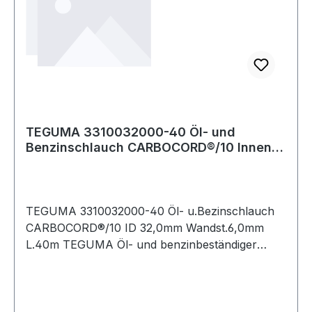
TEGUMA 3310032000-40 Öl- und
Benzinschlauch CARBOCORD®/10 Innen-
Ø 32,0 mm Wandst
TEGUMA 3310032000-40 Öl- u.Bezinschlauch
CARBOCORD®/10 ID 32,0mm Wandst.6,0mm
L.40m TEGUMA Öl- und benzinbeständiger
Druckschlauch für eine Vielzahl von
Einsatzmöglichkeiten. Weitere technische
Eigenschaften: · Biegeradius: 210mm · Gewicht:
1,000kg · Ar