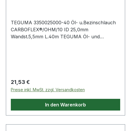
Innen-Ø 25 mm Wand
TEGUMA 3350025000-40 Öl- u.Bezinschlauch
CARBOFLEX®/OHM/10 ID 25,0mm
Wandst.5,5mm L.40m TEGUMA Öl- und
benzinbeständiger Saug- und Druckschlauch mit
elektrisch leitfähigen Eigenschaften. Weitere
technische Eigenschaften: · Biegeradius: 55mm ·
Gewicht: 0,
Regulärer Preis:
21,53 €
Preise inkl. MwSt. zzgl. Versandkosten
In den Warenkorb