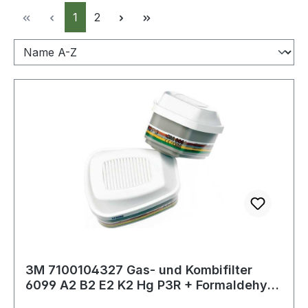
Seite
Seite
1
2
3M 7100104327 Gas- und Kombifilter
6099 A2 B2 E2 K2 Hg P3R + Formaldehyd
EN 1438