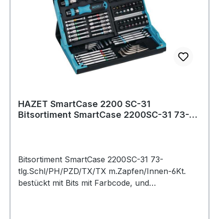
HAZET SmartCase 2200 SC-31
Bitsortiment SmartCase 2200SC-31 73-
teilig Schlitz/PH
Bitsortiment SmartCase 2200SC-31 73-
tlg.Schl/PH/PZD/TX/TX m.Zapfen/Innen-6Kt.
bestückt mit Bits mit Farbcode, und
Winkelschraubendrehern -
MagnetverschlussInhalt:je 1
Winkelschraubendreher für Schrauben