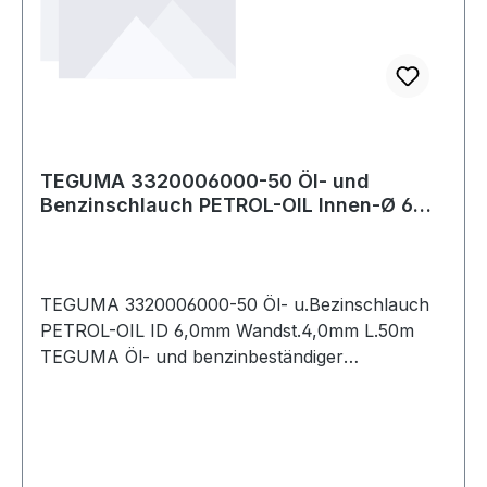
TEGUMA 3320006000-50 Öl- und
Benzinschlauch PETROL-OIL Innen-Ø 6
mm Wandstärke 4
TEGUMA 3320006000-50 Öl- u.Bezinschlauch
PETROL-OIL ID 6,0mm Wandst.4,0mm L.50m
TEGUMA Öl- und benzinbeständiger
Druckschlauch Weitere technische
Eigenschaften: · Biegeradius: 40mm · Gewicht:
0,160kg · Aromatengehalt maximal: 50% ·
Aufdruck: Petrol - Oi