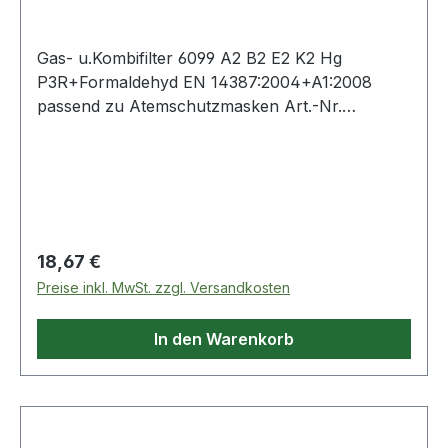
Gas- u.Kombifilter 6099 A2 B2 E2 K2 Hg
P3R+Formaldehyd EN 14387:2004+A1:2008
passend zu Atemschutzmasken Art.-Nr.
4000370680 + 4000370690 + 4000 370 691 +
4000 370 675 + 4000 370 676 Weitere
technische Eigenschaften: · Ausführung: (nur für
Vollmasken) organische Dämpfe, anorganische
und saure Gase, Ammoniak und Derivate,
Quecksilberdämpfe und Formaldehyde und feste
Regulärer Preis:
18,67 €
und flüssige Partikel (Werks-Bez. 6099) · Norm:
Preise inkl. MwSt. zzgl. Versandkosten
EN 14387:2004 + A1:2008 · PSA-Kategorie: III ·
prüfpflichtig: ja
In den Warenkorb