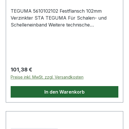
TEGUMA 5610102102 Festflansch 102mm
Verzinkter STA TEGUMA Für Schalen- und
Schelleneinband Weitere technische
Eigenschaften: · DIN: DIN 2817 / EN 1092-1 ·
Anzahl Löcher: 8 · Bohrung: PN 16 · Flansch AD:
220 · Gewicht pro Einheit: 5,410kg · Loch Ø (d2):
Regulärer Preis:
101,38 €
Preise inkl. MwSt. zzgl. Versandkosten
In den Warenkorb