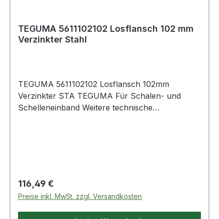
TEGUMA 5611102102 Losflansch 102 mm
Verzinkter Stahl
TEGUMA 5611102102 Losflansch 102mm
Verzinkter STA TEGUMA Für Schalen- und
Schelleneinband Weitere technische
Eigenschaften: · DIN: DIN 2817 / EN 1092-1 ·
Anzahl Löcher: 8 · Bohrung: PN 16 · Flansch AD:
220 · Gewicht pro Einheit: 6,732kg · Loch Ø (d2):
Regulärer Preis:
116,49 €
Preise inkl. MwSt. zzgl. Versandkosten