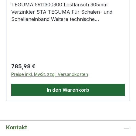
TEGUMA 5611300300 Losflansch 305mm
Verzinkter STA TEGUMA Für Schalen- und
Schelleneinband Weitere technische
Eigenschaften: · DIN: DIN 2817 / EN 1092-1 ·
Anzahl Löcher: 12 · Bohrung: PN 10 · Flansch
AD: 445 · Gewicht pro Einheit: 34,632kg · Loch Ø
(d2)
Regulärer Preis:
785,98 €
Preise inkl. MwSt. zzgl. Versandkosten
In den Warenkorb
Kontakt