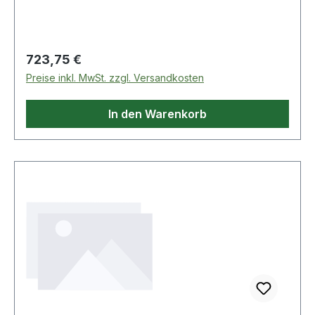
AD: 445 · Gewicht pro Einheit: 28,930kg · Loch Ø
(d2
Regulärer Preis:
723,75 €
Preise inkl. MwSt. zzgl. Versandkosten
In den Warenkorb