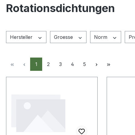
Rotationsdichtungen
Hersteller
Groesse
Norm
Pr
Seite
Seite
Seite
Seite
Seite
1
2
3
4
5