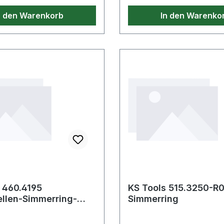
n den Warenkorb
In den Warenko
 460.4195
KS Tools 515.3250-R
llen-Simmerring-
Simmerring
werkzeug-Satz für
tlg.