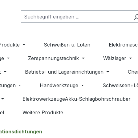
Produkte
Schweißen u. Löten
Elektromasc
ge
Zerspannungstechnik
Wälzlager
k
Betriebs- und Lagereinrichtungen
Che
stungen
Handwerkzeuge
Schweissen+L
ElektrowerkzeugeAkku-Schlagbohrschrauber
el
Weitere Produkte
ationsdichtungen