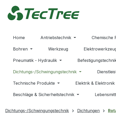
m Hauptinhalt springen
Zur Suche springen
Zur Hauptnavigation springen
Home
Antriebstechnik
Chemische 
Bohren
Werkzeug
Elektrowerkzeu
Pneumatik - Hydraulik
Befestigungstechni
Dichtungs-/Schwingungstechnik
Dienstlei
Technische Produkte
Elektrik & Elektronik
Beschläge & Sicherheitstechnik
Lebensmitt
Dichtungs-/Schwingungstechnik
Dichtungen
Rot