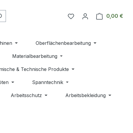
Du hast 0 Produkte auf 
0,00 €
Ware
hinen
Oberflächenbearbeitung
Materialbearbeitung
mische & Technische Produkte
öten
Spanntechnik
Arbeitsschutz
Arbeitsbekleidung