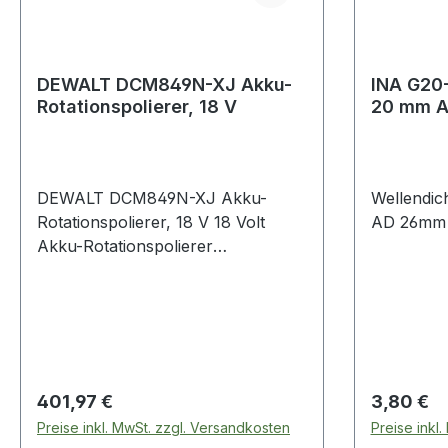
DEWALT DCM849N-XJ Akku-
INA G20-
Rotationspolierer, 18 V
20 mm A
4 mm
DEWALT DCM849N-XJ Akku-
Wellendic
Rotationspolierer, 18 V 18 Volt
AD 26mm
Akku-Rotationspolierer
(bürstenlos)
Produktstärken:|Bürstenloser
Motor - höhere Leistung,
kompaktere Abmessungen,
längere Laufzeit pro Akkuladung
sowie längere
Regulärer Preis:
Regulärer
401,97 €
3,80 €
Lebensdauer|Drehzahlvorwahl
Preise inkl. MwSt. zzgl. Versandkosten
Preise inkl
über Rändelrad für