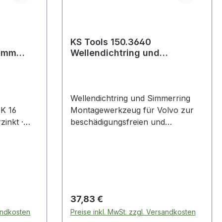
KS Tools 150.3640
6 mm
Wellendichtring und
h
Simmerring
Montagewerkzeug für Volvo
Wellendichtring und Simmerring
K 16
Montagewerkzeug für Volvo zur
inkt ·
beschädigungsfreien und
und
fachgerechten Montage und
Demontage von Simmerringen und
Wellendichtringenhohe Kosten-
und Zeitersparnisverhindert das
Undichtwerden des Ringeszur
passgenauen
Regulärer Preis:
37,83 €
AnwendungAnwendungsgebiete:
sandkosten
Preise inkl. MwSt. zzgl. Versandkosten
Volvo: 850, C30, C70 (>2006), C70