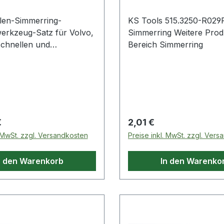
len-Simmerring-
KS Tools 515.3250-R029
rkzeug-Satz für Volvo,
Simmerring Weitere Produkte im
schnellen und
Bereich Simmerring
ungsfreien Montage des
Kurbelwellen
gsNacharbeiten mit
em nochmaligem
usbau entfalleninklusive
rkzeughohe Kosten- und
 Preis:
Regulärer Preis:
€
2,01 €
rnisdas Zerlegen des
. MwSt. zzgl. Versandkosten
Preise inkl. MwSt. zzgl. Ver
nwendungsgebiete: Volvo
n den Warenkorb
In den Warenko
tere Produkte
en-
ng-Montagewerkzeug-