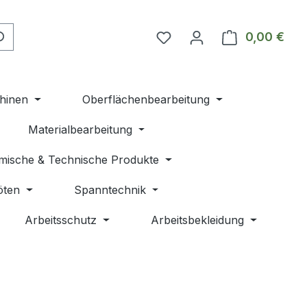
Du hast 0 Produkte auf 
0,00 €
Ware
hinen
Oberflächenbearbeitung
Materialbearbeitung
mische & Technische Produkte
öten
Spanntechnik
Arbeitsschutz
Arbeitsbekleidung