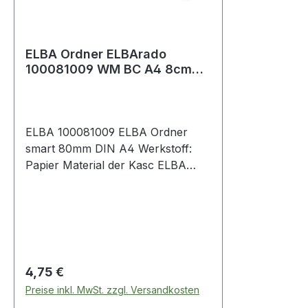
ELBA Ordner ELBArado
100081009 WM BC A4 8cm
schwarz
ELBA 100081009 ELBA Ordner
smart 80mm DIN A4 Werkstoff:
Papier Material der Kasc ELBA
Ordner smart 80mm DIN A4
Werkstoff: Papier Material der
Kaschierung außen: Papier
Material der Kaschierung innen:
Papier schwarz
Regulärer Preis:
4,75 €
Preise inkl. MwSt. zzgl. Versandkosten