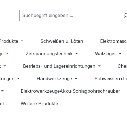
Produkte
Schweißen u. Löten
Elektromasc
ge
Zerspannungstechnik
Wälzlager
k
Betriebs- und Lagereinrichtungen
Che
stungen
Handwerkzeuge
Schweissen+L
ElektrowerkzeugeAkku-Schlagbohrschrauber
el
Weitere Produkte