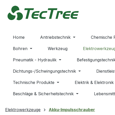
m Hauptinhalt springen
Zur Suche springen
Zur Hauptnavigation springen
Home
Antriebstechnik
Chemische 
Bohren
Werkzeug
Elektrowerkzeu
Pneumatik - Hydraulik
Befestigungstechni
Dichtungs-/Schwingungstechnik
Dienstlei
Technische Produkte
Elektrik & Elektronik
Beschläge & Sicherheitstechnik
Lebensmitt
Elektrowerkzeuge
Akku-Impulsschrauber