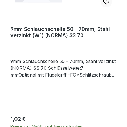
9mm Schlauchschelle 50 - 70mm, Stahl
verzinkt (W1) (NORMA) SS 70
9mm Schlauchschelle 50 - 70mm, Stahl verzinkt
(NORMA) SS 70 Schlüsselweite:7
mmOptional:mit Flügelgriff -FG*Schlitzschraube
und Band aus Edelstahl (W4), **ähnlich DIN
3017-1 Weitere Produkte im Bereich
Regulärer Preis:
1,02 €
Preise inkl. MwSt. zzgl. Versandkosten