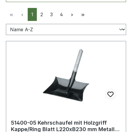
Seite
Seite
Seite
Seite
1
2
3
4
51400-05 Kehrschaufel mit Holzgriff
Kappe/Ring Blatt L220xB230 mm Metall