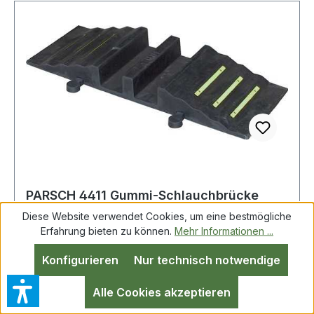
PARSCH 4411 Gummi-Schlauchbrücke
L1010xB290xH135mm HR 5 bis 125 mm für
Diese Website verwendet Cookies, um eine bestmögliche
2 Schlä
Erfahrung bieten zu können.
Mehr Informationen ...
Konfigurieren
Nur technisch notwendige
Gummi-Schlauchbrücke L1010xB290xH135mm
HR 5 b.125mm f.2 Schläuche PARSCH
Alle Cookies akzeptieren
ineinandergreifende Brücke · aus