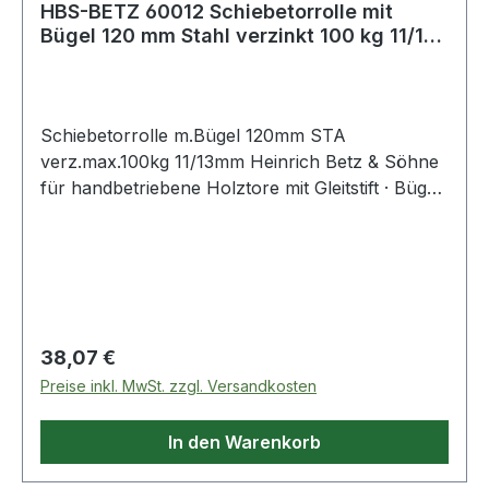
HBS-BETZ 60012 Schiebetorrolle mit
Bügel 120 mm Stahl verzinkt 100 kg 11/13
mm
Schiebetorrolle m.Bügel 120mm STA
verz.max.100kg 11/13mm Heinrich Betz & Söhne
für handbetriebene Holztore mit Gleitstift · Bügel
aus Flachstahl verzinkt · Laufrolle aus
hochwertigem Grauguss mit Walzenlagerkorb
Weitere technische Eigenschaften: · Anzahl
Achsen: 1 · passend für: Holztore
Regulärer Preis:
38,07 €
Preise inkl. MwSt. zzgl. Versandkosten
In den Warenkorb