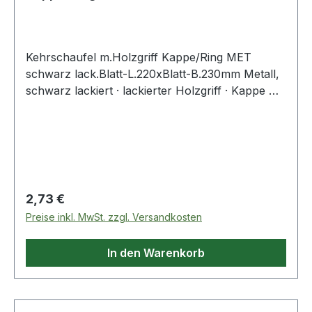
schwa
Kehrschaufel m.Holzgriff Kappe/Ring MET
schwarz lack.Blatt-L.220xBlatt-B.230mm Metall,
schwarz lackiert · lackierter Holzgriff · Kappe mit
Ring Weitere technische Eigenschaften: · Farbe:
schwarz lackiert
Regulärer Preis:
2,73 €
Preise inkl. MwSt. zzgl. Versandkosten
In den Warenkorb