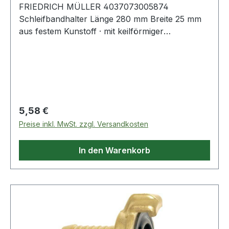
FRIEDRICH MÜLLER 4037073005874
Schleifbandhalter Länge 280 mm Breite 25 mm
aus festem Kunstoff · mit keilförmiger
Blattauflage und Schnellspannvorrichtung ·
schnelles, sicheres Spannen des Schleifbandes
durch Halteklammer mit Klemmschraube · zum
Aufspannen von Schleifleinen-Streifen der
Länge 280 mm (Blattware bzw. Sparrollen) ·
besonders geeignet für alle Schleifarbeiten an
Regulärer Preis:
5,58 €
schwer zugänglichen Stellen
Preise inkl. MwSt. zzgl. Versandkosten
In den Warenkorb