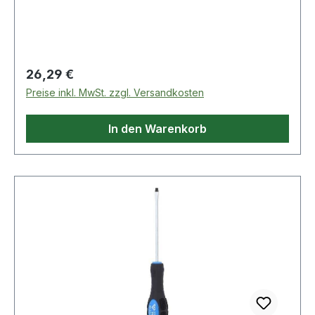
Material ab Weitere technische Eigenschaften: ·
Aufnahme: SDS-max
Regulärer Preis:
26,29 €
Preise inkl. MwSt. zzgl. Versandkosten
In den Warenkorb