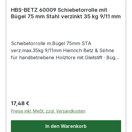
HBS-BETZ 60009 Schiebetorrolle mit
Bügel 75 mm Stahl verzinkt 35 kg 9/11 mm
Schiebetorrolle m.Bügel 75mm STA
verz.max.35kg 9/11mm Heinrich Betz & Söhne
für handbetriebene Holztore mit Gleitstift · Bügel
aus Flachstahl verzinkt · Laufrolle aus
hochwertigem Grauguss mit Walzenlagerkorb
Weitere technische Eigenschaften: · Anzahl
Achsen: 1 · passend für: Holztore
Regulärer Preis:
17,48 €
Preise inkl. MwSt. zzgl. Versandkosten
In den Warenkorb