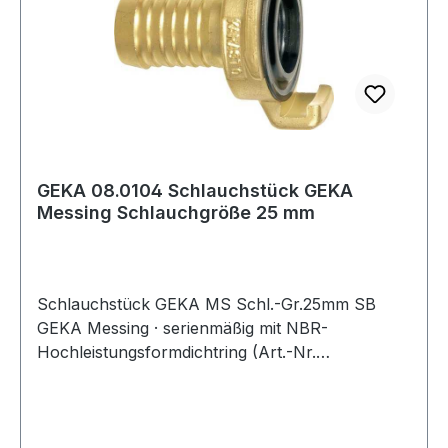
GEKA 08.0104 Schlauchstück GEKA
Messing Schlauchgröße 25 mm
Schlauchstück GEKA MS Schl.-Gr.25mm SB
GEKA Messing · serienmäßig mit NBR-
Hochleistungsformdichtring (Art.-Nr.
4300 600 020) · Betriebsdruck bis max. 10 bar ·
Temperaturbereich: von ca. -5 °C bis +100 °C
abhängig von der Dichtringqualität · Klauenweite
40 mm