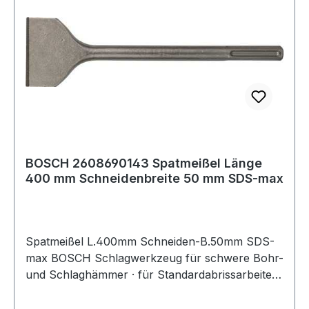
BOSCH 2608690143 Spatmeißel Länge
400 mm Schneidenbreite 50 mm SDS-max
Spatmeißel L.400mm Schneiden-B.50mm SDS-
max BOSCH Schlagwerkzeug für schwere Bohr-
und Schlaghämmer · für Standardabrissarbeiten
in Beton und Baustein · breite Schneidkante trägt
in Mauerwerk und Mörtel gleichbleibend viel