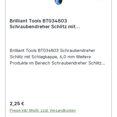
Brilliant Tools BT034803
Schraubendreher Schlitz mit
Schlagkappe, 6,0 mm
Brilliant Tools BT034803 Schraubendreher
Schlitz mit Schlagkappe, 6,0 mm Weitere
Produkte im Bereich Schraubendreher Schlitz
mit Schlagkappe,
Regulärer Preis:
2,25 €
Preise inkl. MwSt. zzgl. Versandkosten