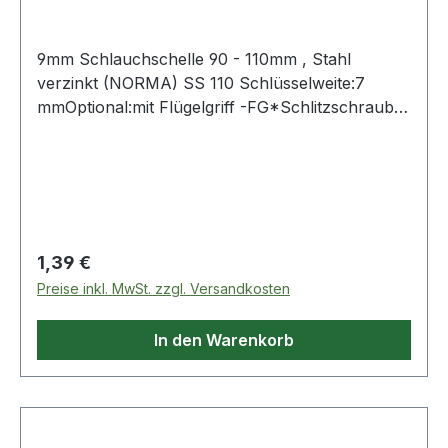
9mm Schlauchschelle 90 - 110mm , Stahl
verzinkt (NORMA) SS 110 Schlüsselweite:7
mmOptional:mit Flügelgriff -FG*Schlitzschraube
und Band aus Edelstahl (W4), **ähnlich DIN
3017-1 Weitere Produkte im Bereich
Regulärer Preis:
1,39 €
Preise inkl. MwSt. zzgl. Versandkosten
In den Warenkorb