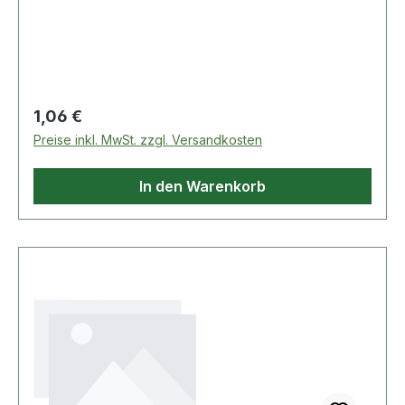
3017-1 Weitere Produkte im Bereich
Regulärer Preis:
1,06 €
Preise inkl. MwSt. zzgl. Versandkosten
In den Warenkorb