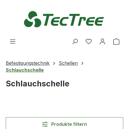
Zum Hauptinhalt springen
Du hast 0 Produ
Ware
Befestigungstechnik
Schellen
Schlauchschelle
Schlauchschelle
Produkte filtern