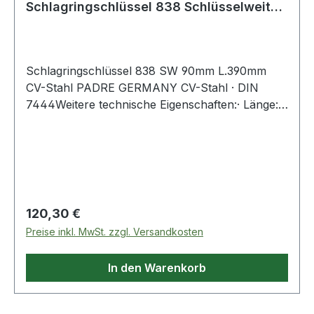
Schlagringschlüssel 838 Schlüsselweite
90 mm Länge 390 mm
Schlagringschlüssel 838 SW 90mm L.390mm
CV-Stahl PADRE GERMANY CV-Stahl · DIN
7444Weitere technische Eigenschaften:· Länge:
390mm
Regulärer Preis:
120,30 €
Preise inkl. MwSt. zzgl. Versandkosten
In den Warenkorb