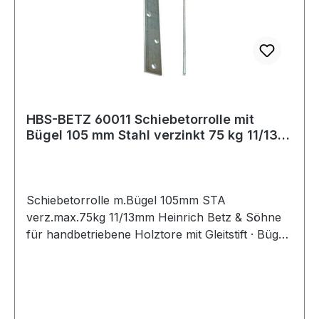
HBS-BETZ 60011 Schiebetorrolle mit
Bügel 105 mm Stahl verzinkt 75 kg 11/13
mm
Schiebetorrolle m.Bügel 105mm STA
verz.max.75kg 11/13mm Heinrich Betz & Söhne
für handbetriebene Holztore mit Gleitstift · Bügel
aus Flachstahl verzinkt · Laufrolle aus
hochwertigem Grauguss mit Walzenlagerkorb
Weitere technische Eigenschaften: · Anzahl
Achsen: 1 · passend für: Holztore