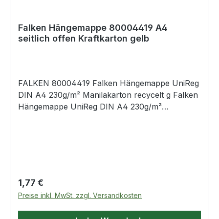
Falken Hängemappe 80004419 A4
seitlich offen Kraftkarton gelb
FALKEN 80004419 Falken Hängemappe UniReg
DIN A4 230g/m² Manilakarton recycelt g Falken
Hängemappe UniReg DIN A4 230g/m²
Manilakarton · recycelt rot
Regulärer Preis:
1,77 €
Preise inkl. MwSt. zzgl. Versandkosten