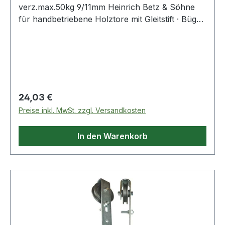
verz.max.50kg 9/11mm Heinrich Betz & Söhne
für handbetriebene Holztore mit Gleitstift · Bügel
aus Flachstahl verzinkt · Laufrolle aus
hochwertigem Grauguss mit Walzenlagerkorb
Weitere technische Eigenschaften: · Anzahl
Achsen: 1 · passend für: Holztore
Regulärer Preis:
24,03 €
Preise inkl. MwSt. zzgl. Versandkosten
In den Warenkorb