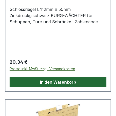
Schlossriegel L.112mm B.50mm
Zinkdruckg.schwarz BURG-WÄCHTER für
Schuppen, Türe und Schränke · Zahlencode
individuell einstellbar (10.000 Möglichkeiten) ·
rechts und links verwendbar · korrosionsfester
Zinkdruckguss-Korpus · inkl.
Befestigungsmaterial · SB verpackt Weitere
technische Eigenschaften: · Oberfläche: schwarz
Regulärer Preis:
20,34 €
Preise inkl. MwSt. zzgl. Versandkosten
In den Warenkorb