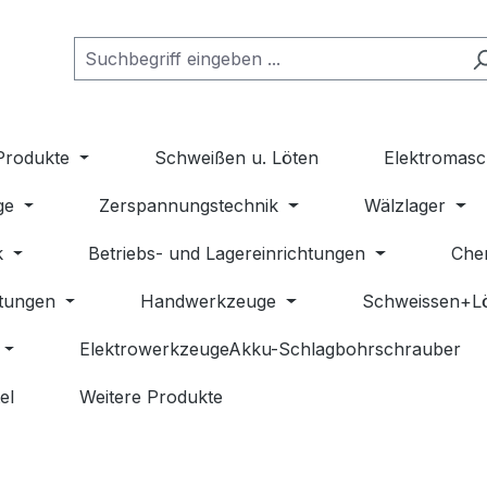
Produkte
Schweißen u. Löten
Elektromasc
ge
Zerspannungstechnik
Wälzlager
k
Betriebs- und Lagereinrichtungen
Che
stungen
Handwerkzeuge
Schweissen+L
ElektrowerkzeugeAkku-Schlagbohrschrauber
el
Weitere Produkte