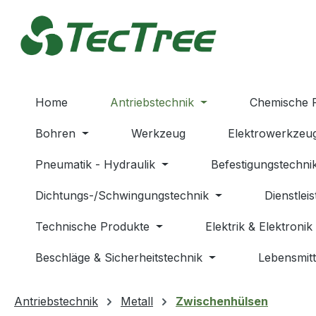
m Hauptinhalt springen
Zur Suche springen
Zur Hauptnavigation springen
Home
Antriebstechnik
Chemische 
Bohren
Werkzeug
Elektrowerkzeu
Pneumatik - Hydraulik
Befestigungstechni
Dichtungs-/Schwingungstechnik
Dienstlei
Technische Produkte
Elektrik & Elektronik
Beschläge & Sicherheitstechnik
Lebensmitt
Antriebstechnik
Metall
Zwischenhülsen