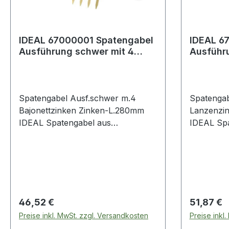
IDEAL 67000001 Spatengabel
IDEAL 6
Ausführung schwer mit 4
Ausführ
Bajonettzinken Zinkenlänge 2
Lanzenz
280
Spatengabel Ausf.schwer m.4
Spatengab
Bajonettzinken Zinken-L.280mm
Lanzenzi
IDEAL Spatengabel aus
IDEAL Spa
gehärtetem Spezialstahl · 4
gehärtetem
Bajonettzinken · Schienenzwinge ·
Bajonettz
gold · Eschen-T-Stiel 850 mm
gold · Es
Regulärer Preis:
Regulärer
46,52 €
51,87 €
Preise inkl. MwSt. zzgl. Versandkosten
Preise inkl