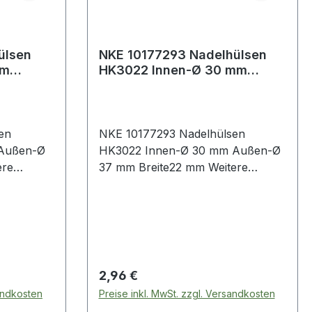
ülsen
NKE 10177293 Nadelhülsen
mm
HK3022 Innen-Ø 30 mm
te16 mm
Außen-Ø 37 mm Breite22 mm
en
NKE 10177293 Nadelhülsen
 Außen-Ø
HK3022 Innen-Ø 30 mm Außen-Ø
37 mm Breite22 mm Weitere
m Bereich Nadelhülsen
Produkte im Bereich Nadelhülsen
Regulärer Preis:
2,96 €
sandkosten
Preise inkl. MwSt. zzgl. Versandkosten