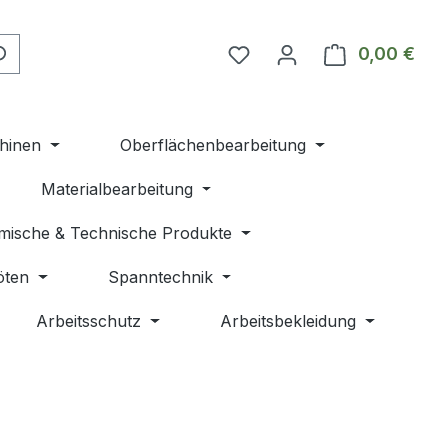
Du hast 0 Produkte auf 
0,00 €
Ware
hinen
Oberflächenbearbeitung
Materialbearbeitung
mische & Technische Produkte
öten
Spanntechnik
Arbeitsschutz
Arbeitsbekleidung