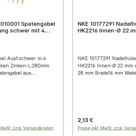
7010001 Spatengabel
NKE 10177291 Nadelh
ung schwer mit 4
HK2216 Innen-Ø 22 
inken Zinkenlänge
Außen-Ø 28 mm Brei
el Ausf.schwer m.4
NKE 10177291 Nadelhüls
nken Zinken-L.280mm
HK2216 Innen-Ø 22 mm
tengabel aus
28 mm Breite16 mm Weitere
 Spezialstahl · 4
Produkte i
inken · Schienenzwinge ·
chen-T-Stiel 850 mm
 Preis:
Regulärer Preis:
2,13 €
. MwSt. zzgl. Versandkosten
Preise inkl. MwSt. zzgl. Ver