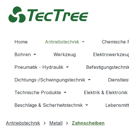
m Hauptinhalt springen
Zur Suche springen
Zur Hauptnavigation springen
Home
Antriebstechnik
Chemische 
Bohren
Werkzeug
Elektrowerkzeu
Pneumatik - Hydraulik
Befestigungstechni
Dichtungs-/Schwingungstechnik
Dienstlei
Technische Produkte
Elektrik & Elektronik
Beschläge & Sicherheitstechnik
Lebensmitt
Antriebstechnik
Metall
Zahnscheiben