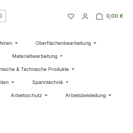
Du hast 0 Produkte auf 
0,00 €
Ware
hinen
Oberflächenbearbeitung
Materialbearbeitung
mische & Technische Produkte
öten
Spanntechnik
Arbeitsschutz
Arbeitsbekleidung