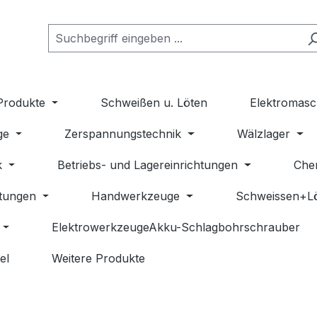
Produkte
Schweißen u. Löten
Elektromasc
ge
Zerspannungstechnik
Wälzlager
k
Betriebs- und Lagereinrichtungen
Che
stungen
Handwerkzeuge
Schweissen+L
ElektrowerkzeugeAkku-Schlagbohrschrauber
el
Weitere Produkte