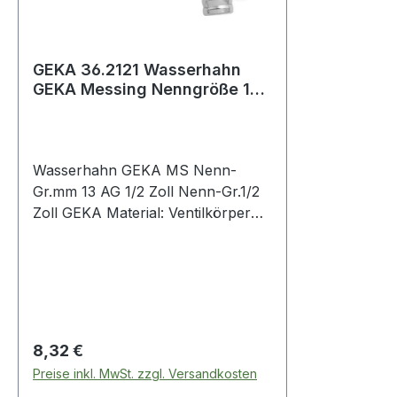
GEKA 36.2121 Wasserhahn
GEKA Messing Nenngröße 13
mm Außengewinde 1/2 ''
Nenngrö
Wasserhahn GEKA MS Nenn-
Gr.mm 13 AG 1/2 Zoll Nenn-Gr.1/2
Zoll GEKA Material: Ventilkörper
und Ventiloberteil: Messing
Oberfläche: matt verchromt Tülle:
Messingblech mit Kunststoffeinsatz
Regulärer Preis:
8,32 €
Preise inkl. MwSt. zzgl. Versandkosten