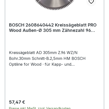
BOSCH 2608640442 Kreissägeblatt PRO
Wood Außen-Ø 305 mm Zähnezahl 96
WZ/N Bohrun
Kreissägeblatt AD 305mm Z.96 WZ/N
Bohr.30mm Schnitt-B.2,5mm HM BOSCH
Optiline for Wood · für Kapp- und
Gehrungssägen · präzises Blatt für
Qualitätsschnitt in allen Holzarten
Regulärer Preis:
57,47 €
Preise inkl. MwSt. zzgl. Versandkosten