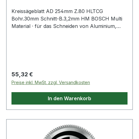
Kreissägeblatt AD 254mm Z.80 HLTCG
Bohr.30mm Schnitt-B.3,2mm HM BOSCH Multi
Material · für das Schneiden von Aluminium,
Nichteisenmetallen, Kunststoff, Epoxidharz und
Holz
Regulärer Preis:
55,32 €
Preise inkl. MwSt. zzgl. Versandkosten
In den Warenkorb