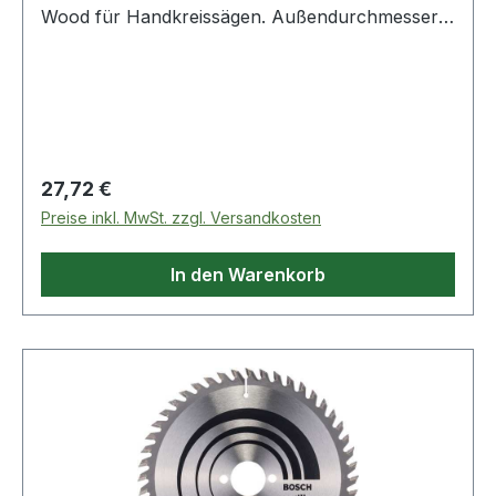
Wood für Handkreissägen. Außendurchmesser:
190 mm · Bohrung: 30 mm · Schnittbreite: 2,6
mm · Zähnezahl: 36. Das präzise Blatt für den
Qualitätsschnitt in allen Holzarten.
Regulärer Preis:
27,72 €
Preise inkl. MwSt. zzgl. Versandkosten
In den Warenkorb