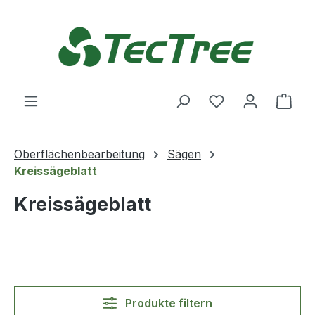
Zum Hauptinhalt springen
Du hast 0 Produ
Ware
Oberflächenbearbeitung
Sägen
Kreissägeblatt
Kreissägeblatt
Produkte filtern