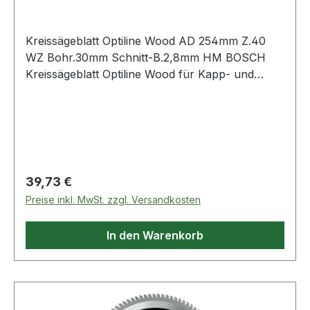
Kreissägeblatt Optiline Wood AD 254mm Z.40
WZ Bohr.30mm Schnitt-B.2,8mm HM BOSCH
Kreissägeblatt Optiline Wood für Kapp- und
Gehrungssägen. Außendurchmesser: 254 mm ·
Bohrung: 30 mm · Schnittbreite: 2,8 mm ·
Zähnezahl: 40. Das präzise Blatt für den
Qualitätsschnitt in allen Holzarten.
Regulärer Preis:
39,73 €
Preise inkl. MwSt. zzgl. Versandkosten
In den Warenkorb