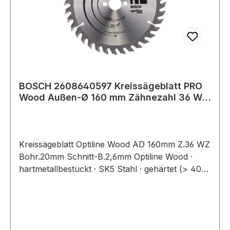
BOSCH 2608640597 Kreissägeblatt PRO
Wood Außen-Ø 160 mm Zähnezahl 36 WZ
Bohrung
Kreissägeblatt Optiline Wood AD 160mm Z.36 WZ
Bohr.20mm Schnitt-B.2,6mm Optiline Wood ·
hartmetallbestückt · SK5 Stahl · gehärtet (> 40
HRC) · Körper- und Dehnungsschlitze