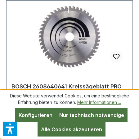
BOSCH 2608640641 Kreissägeblatt PRO
Wood Außen-Ø 216 mm Zähnezahl 48
Diese Website verwendet Cookies, um eine bestmögliche
WZ/N Bohrun
Erfahrung bieten zu können.
Mehr Informationen ...
Konfigurieren
Nur technisch notwendige
Kreissägeblatt AD 216mm Z.48 WZ/N
Bohr.30mm Schnitt-B.2,8mm HM BOSCH
Alle Cookies akzeptieren
Optiline for Wood · für Kapp- und