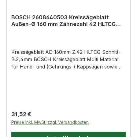
BOSCH 2608640503 Kreissägeblatt
Außen-Ø 160 mm Zähnezahl 42 HLTCG
Schnittbreite
Kreissägeblatt AD 160mm Z.42 HLTCG Schnitt-
B.2,4mm BOSCH Kreissägeblatt Multi Material
für Hand- und (Gehrungs-) Kappsägen sowie
Tischsägen. Außendurchmesser: 160 mm ·
Bohrung/Bohrung mit Reduzierring: 20/16 mm ·
Schnittbreite: 2,4 mm · Stammblattstärke: 1,8 mm
· Zähnezahl: 42. Das Multi Material
Kreissägeblatt
Regulärer Preis:
31,52 €
Preise inkl. MwSt. zzgl. Versandkosten