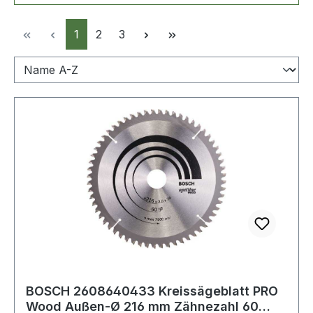
Seite
Seite
Seite
1
2
3
BOSCH 2608640433 Kreissägeblatt PRO
Wood Außen-Ø 216 mm Zähnezahl 60