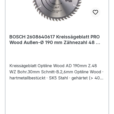
BOSCH 2608640617 Kreissägeblatt PRO
Wood Außen-Ø 190 mm Zähnezahl 48 WZ
Bohrung
Kreissägeblatt Optiline Wood AD 190mm Z.48
WZ Bohr.30mm Schnitt-B.2,6mm Optiline Wood ·
hartmetallbestückt · SK5 Stahl · gehärtet (> 40
HRC) · Körper- und Dehnungsschlitze