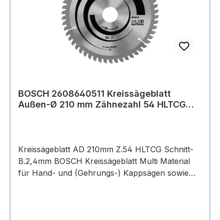
BOSCH 2608640511 Kreissägeblatt
Außen-Ø 210 mm Zähnezahl 54 HLTCG
Schnittbreite
Kreissägeblatt AD 210mm Z.54 HLTCG Schnitt-
B.2,4mm BOSCH Kreissägeblatt Multi Material
für Hand- und (Gehrungs-) Kappsägen sowie
Tischsägen. Außendurchmesser: 210 mm ·
Bohrung: 30 mm · Schnittbreite: 2,4 mm ·
Stammblattstärke: 1,8 mm · Zähnezahl: 54. Das
Multi Material Kreissägeblatt macht starke