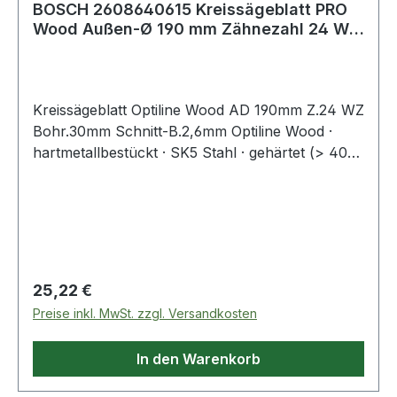
BOSCH 2608640615 Kreissägeblatt PRO
Wood Außen-Ø 190 mm Zähnezahl 24 WZ
Bohrung
Kreissägeblatt Optiline Wood AD 190mm Z.24 WZ
Bohr.30mm Schnitt-B.2,6mm Optiline Wood ·
hartmetallbestückt · SK5 Stahl · gehärtet (> 40
HRC) · Körper- und Dehnungsschlitze
Regulärer Preis:
25,22 €
Preise inkl. MwSt. zzgl. Versandkosten
In den Warenkorb