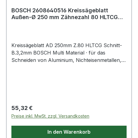
BOSCH 2608640516 Kreissägeblatt
Außen-Ø 250 mm Zähnezahl 80 HLTCG
Schnittbreite
Kreissägeblatt AD 250mm Z.80 HLTCG Schnitt-
B.3,2mm BOSCH Multi Material · für das
Schneiden von Aluminium, Nichteisenmetallen,
Kunststoff, Epoxidharz und Holz
Regulärer Preis:
55,32 €
Preise inkl. MwSt. zzgl. Versandkosten
In den Warenkorb