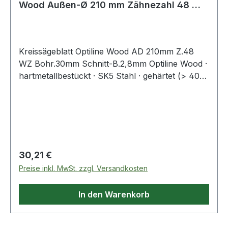
Wood Außen-Ø 210 mm Zähnezahl 48 WZ
Bohrung
Kreissägeblatt Optiline Wood AD 210mm Z.48
WZ Bohr.30mm Schnitt-B.2,8mm Optiline Wood ·
hartmetallbestückt · SK5 Stahl · gehärtet (> 40
HRC) · Körper- und Dehnungsschlitze
Regulärer Preis:
30,21 €
Preise inkl. MwSt. zzgl. Versandkosten
In den Warenkorb