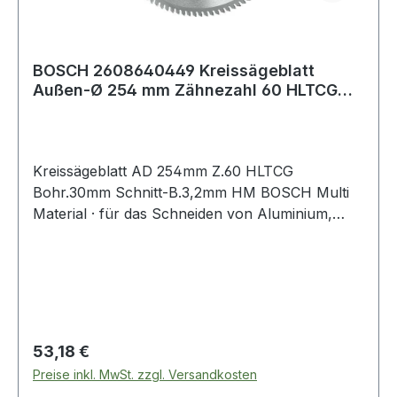
BOSCH 2608640449 Kreissägeblatt
Außen-Ø 254 mm Zähnezahl 60 HLTCG
Bohrung 30 mm
Kreissägeblatt AD 254mm Z.60 HLTCG
Bohr.30mm Schnitt-B.3,2mm HM BOSCH Multi
Material · für das Schneiden von Aluminium,
Nichteisenmetallen, Kunststoff, Epoxidharz und
Holz
Regulärer Preis:
53,18 €
Preise inkl. MwSt. zzgl. Versandkosten