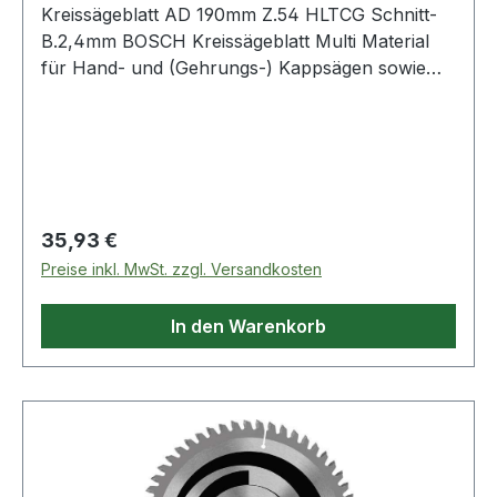
Kreissägeblatt AD 190mm Z.54 HLTCG Schnitt-
B.2,4mm BOSCH Kreissägeblatt Multi Material
für Hand- und (Gehrungs-) Kappsägen sowie
Tischsägen. Außendurchmesser: 190 mm ·
Bohrung: 30 mm · Schnittbreite: 2,4 mm ·
Stammblattstärke: 1,8 · Zähnezahl: 54. Das Multi
Material Kreissägeblatt macht starke Schnitte in
viele
Regulärer Preis:
35,93 €
Preise inkl. MwSt. zzgl. Versandkosten
In den Warenkorb