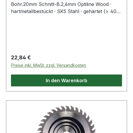
Bohr.20mm Schnitt-B.2,6mm Optiline Wood ·
hartmetallbestückt · SK5 Stahl · gehärtet (> 40
HRC) · Körper- und Dehnungsschlitze
Regulärer Preis:
22,84 €
Preise inkl. MwSt. zzgl. Versandkosten
In den Warenkorb