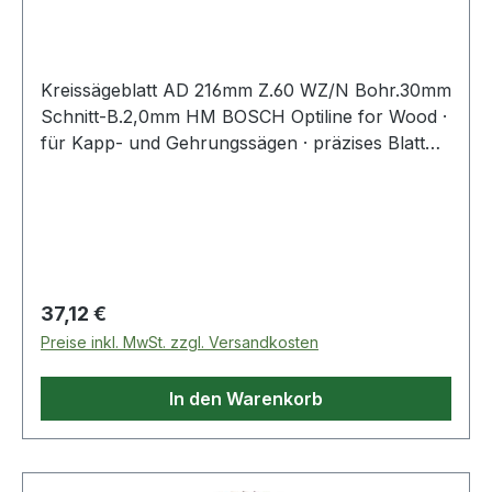
WZ/N Bohrun
Kreissägeblatt AD 216mm Z.60 WZ/N Bohr.30mm
Schnitt-B.2,0mm HM BOSCH Optiline for Wood ·
für Kapp- und Gehrungssägen · präzises Blatt
für Qualitätsschnitt in allen Holzarten
Regulärer Preis:
37,12 €
Preise inkl. MwSt. zzgl. Versandkosten
In den Warenkorb