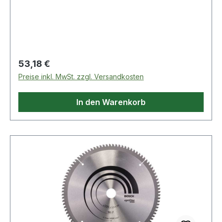
Bohrung: 30 mm · Schnittbreite: 2,5 mm ·
Zähnezahl: 60. Das präzise Blatt für den
Qualitätsschnitt in allen Holzarten.
Regulärer Preis:
53,18 €
Preise inkl. MwSt. zzgl. Versandkosten
In den Warenkorb