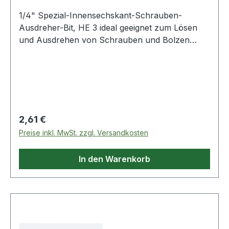
1/4" Spezial-Innensechskant-Schrauben-
Ausdreher-Bit, HE 3 ideal geeignet zum Lösen
und Ausdrehen von Schrauben und Bolzen
deren Kopf beschädigt oder abgenutzt
istspezielles, linksdrehendes Schneidgewinde mit
konisch zulaufenden Schneidenfür
HandbetätigungSpezial-Werkzeugstahl Weitere
Produkte im Bereich 1/4" Spezial-
Innensechskant-Schrauben-Au
Regulärer Preis:
2,61 €
Preise inkl. MwSt. zzgl. Versandkosten
In den Warenkorb