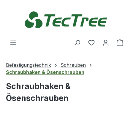
Zum Hauptinhalt springen
Du hast 0 Produ
Ware
Befestigungstechnik
Schrauben
Schraubhaken & Ösenschrauben
Schraubhaken &
Ösenschrauben