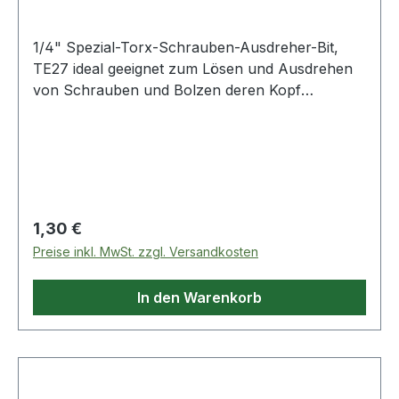
1/4" Spezial-Torx-Schrauben-Ausdreher-Bit,
TE27 ideal geeignet zum Lösen und Ausdrehen
von Schrauben und Bolzen deren Kopf
beschädigt oder abgenutzt istspezielles,
linksdrehendes Schneidgewinde mit konisch
zulaufenden SchneidenTE10 bis TE40 = 6,3 mm
AußensechskantTE50 bis TE55 = 10,0 mm
Außensechskantfür HandbetätigungSpezial-
Werkzeugstahl Weitere Produkte im Bereich 1/4"
Regulärer Preis:
1,30 €
Spezial-Torx-Schrauben-Ausdreher-Bi
Preise inkl. MwSt. zzgl. Versandkosten
In den Warenkorb