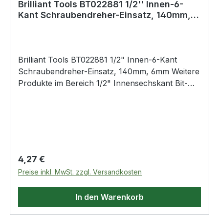
Brilliant Tools BT022881 1/2'' Innen-6-
Kant Schraubendreher-Einsatz, 140mm,
6mm
Brilliant Tools BT022881 1/2" Innen-6-Kant
Schraubendreher-Einsatz, 140mm, 6mm Weitere
Produkte im Bereich 1/2" Innensechskant Bit-
Stecknuss, 140 m
Regulärer Preis:
4,27 €
Preise inkl. MwSt. zzgl. Versandkosten
In den Warenkorb