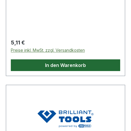
Stecknuss, 200 m
Regulärer Preis:
5,11 €
Preise inkl. MwSt. zzgl. Versandkosten
In den Warenkorb