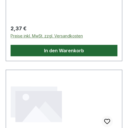
konisch zulaufenden Schneidenfür
HandbetätigungSpezial-Werkzeugstahl Weitere
Produkte im Bereich 1/4" Spezial-
Innensechskant-Schrauben-Au
Regulärer Preis:
2,37 €
Preise inkl. MwSt. zzgl. Versandkosten
In den Warenkorb