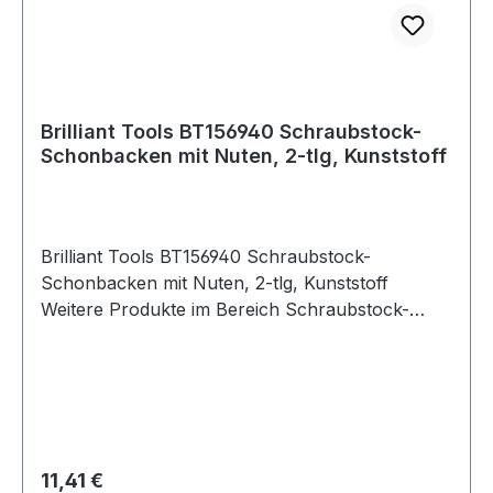
Brilliant Tools BT156940 Schraubstock-
Schonbacken mit Nuten, 2-tlg, Kunststoff
Brilliant Tools BT156940 Schraubstock-
Schonbacken mit Nuten, 2-tlg, Kunststoff
Weitere Produkte im Bereich Schraubstock-
Schonbacken mit Nuten, 2-tl
Regulärer Preis:
11,41 €