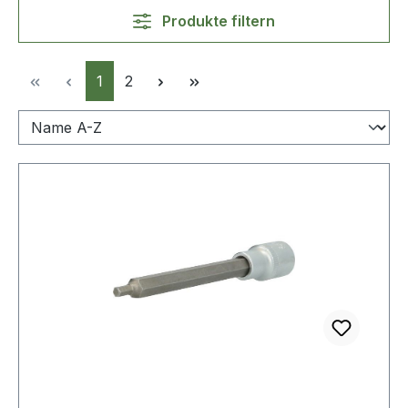
Produkte filtern
Seite
Seite
1
2