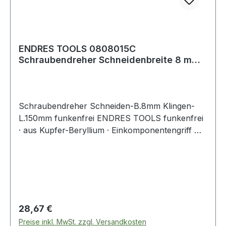
ENDRES TOOLS 0808015C
Schraubendreher Schneidenbreite 8 mm
Klingenlänge 150 mm
Schraubendreher Schneiden-B.8mm Klingen-
L.150mm funkenfrei ENDRES TOOLS funkenfrei
· aus Kupfer-Beryllium · Einkomponentengriff mit
Abrollschutz für Schlitzschrauben
Regulärer Preis:
28,67 €
Preise inkl. MwSt. zzgl. Versandkosten