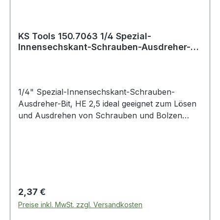
KS Tools 150.7063 1/4 Spezial-
Innensechskant-Schrauben-Ausdreher-
Bit, HE 2,5
1/4" Spezial-Innensechskant-Schrauben-
Ausdreher-Bit, HE 2,5 ideal geeignet zum Lösen
und Ausdrehen von Schrauben und Bolzen
deren Kopf beschädigt oder abgenutzt
istspezielles, linksdrehendes Schneidgewinde mit
konisch zulaufenden Schneidenfür
HandbetätigungSpezial-Werkzeugstahl Weitere
Produkte im Bereich 1/4" Spezial-
Innensechskant-Schrauben-Au
Regulärer Preis:
2,37 €
Preise inkl. MwSt. zzgl. Versandkosten