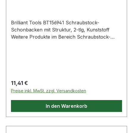
Brilliant Tools BT156941 Schraubstock-
Schonbacken mit Struktur, 2-tlg, Kunststoff
Weitere Produkte im Bereich Schraubstock-
Schonbacken mit Struktur, 2
Regulärer Preis:
11,41 €
Preise inkl. MwSt. zzgl. Versandkosten
In den Warenkorb