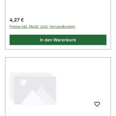
HandbetätigungSpezial-Werkzeugstahl Weitere
Produkte im Bereich 10 mm Spezial-
Innensechskant-Schrauben-A
Regulärer Preis:
4,27 €
Preise inkl. MwSt. zzgl. Versandkosten
In den Warenkorb