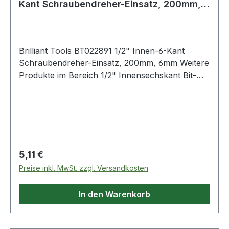
Kant Schraubendreher-Einsatz, 200mm,
6mm
Brilliant Tools BT022891 1/2" Innen-6-Kant
Schraubendreher-Einsatz, 200mm, 6mm Weitere
Produkte im Bereich 1/2" Innensechskant Bit-
Stecknuss, 200 m
Regulärer Preis:
5,11 €
Preise inkl. MwSt. zzgl. Versandkosten
In den Warenkorb