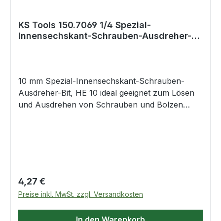
KS Tools 150.7069 1/4 Spezial-
Innensechskant-Schrauben-Ausdreher-
Bit, HE 10
10 mm Spezial-Innensechskant-Schrauben-
Ausdreher-Bit, HE 10 ideal geeignet zum Lösen
und Ausdrehen von Schrauben und Bolzen
deren Kopf beschädigt oder abgenutzt
istspezielles, linksdrehendes Schneidgewinde mit
konisch zulaufenden Schneidenfür
HandbetätigungSpezial-Werkzeugstahl Weitere
Produkte im Bereich 10 mm Spezial-
Innensechskant-Schrauben-A
Regulärer Preis:
4,27 €
Preise inkl. MwSt. zzgl. Versandkosten
In den Warenkorb