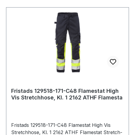
zugänglich / Höhenanpassung der Kniepolster in
Knieschutz. Zertifizierte Schutzkleidung.;ISO
den Knietaschen möglich / CORDURA®-
15797 Industriewäsche geeignet. OEKO-
verstärkte Beinabschlüsse / Doppelnaht an
TEX®;PRO-label;T3 Normalwaschgang bei
Reflexstreifen / Geprüft und zugelassen gemäß
60°C;Nicht bleichen;Trocknen im
EN 14404 zusammen mit den Knieschoner
Wäschetrockner möglich, bis 60°C;Bügeln mit
124292, EN 61482-1-2 Klasse 1, EN 61482-1-1-1
einer Höchsttemperatur von 150°C;Nicht
EBT: 10,3 cal/cm2 HAF: 80% (siehe
Trockenreinigen
Lichtbogentabelle für zertifizierte
Bekleidungskombinationen nach EN 61482-1-2
Klasse 2 und offener Lichtbogen nach EN
61482-1-1-1), EN ISO 11612 A1 B1 C1 F1, EN 1149-
5, EN ISO 11611 A1 Klasse 1 (siehe Flamm- und
Schweißtabelle für zertifizierte
Fristads 129518-171-C48 Flamestat High
Vis Stretchhose, Kl. 1 2162 ATHF Flamesta
Bekleidungskombinationen), EN 13034 Typ
PB[6], EN ISO 20471 Cl 1 / Industriewäsche
geeignet gemäß ISO 15797 / OEKO-TEX®
zertifiziert. 171 Warnschutz-Gelb/Marine 45%
Fristads 129518-171-C48 Flamestat High Vis
Modacryl, 34% Baumwolle, 17% Polyamid, 2%
Stretchhose, Kl. 1 2162 ATHF Flamestat Stretch-
Elasthan, 2% antistatische Fasern. 265 g/m². IEC