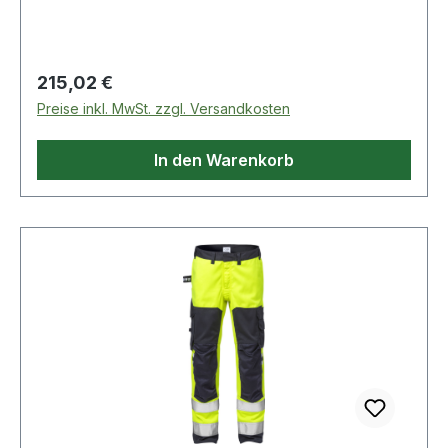
ISO 11612 Schutz vor Hitze und Flammen.
Schrittnaht / Hammerschlaufe / CORDURA®-
Zertifizierte Schutzkleidung.;EN ISO 11611 Schutz
verstärkte Zollstocktasche mit Patte und
beim Schweißen und verwandte Verfahren.
verdecktem Druckknopfverschluss und Knopf
Zertifizierte Schutzkleidung.;EN 1149 Schutz vor
Regulärer Preis:
215,02 €
sowie Schlaufe für Arbeitsmesser / Beintasche
elektrostatischer Entladung. Zertifizierte
Preise inkl. MwSt. zzgl. Versandkosten
mit Patte und verdecktem
Schutzkleidung.;EN 13034 Schutz (begrenzt) vor
Druckknopfverschluss, Handytasche mit Patte
flüssigen Chemikalien. Zertifizierte
In den Warenkorb
und Klettverschluss, D-Ring unter der Patte /
Schutzkleidung.;EN 20471 Warnschutz.
CORDURA®-verstärkte Knietaschen, von innen
Zertifizierte Schutzkleidung.;EN 14404
zugänglich / Höhenanpassung der Kniepolster in
Knieschutz. Zertifizierte Schutzkleidung.;ISO
den Knietaschen möglich / CORDURA®-
15797 Industriewäsche geeignet. OEKO-
verstärkte Beinabschlüsse / Doppelnaht an
TEX®;PRO-label;T3 Normalwaschgang bei
Reflexstreifen / Geprüft und zugelassen gemäß
60°C;Nicht bleichen;Trocknen im
EN EN 14404 zusammen mit den Kniepolstern
Wäschetrockner möglich, bis 60°C;Bügeln mit
124292, EN 61482-1-2 Klasse 1, EN 61482-1-1-1
einer Höchsttemperatur von 150°C;Nicht
EBT: 10,3 cal/cm2 HAF: 80% (siehe Lichtbogen-
Trockenreinigen
Tabelle für zertifizierte
Bekleidungskombinationen für EN 61482-1-2
Klasse 2 und offenen Lichtbogen nach EN