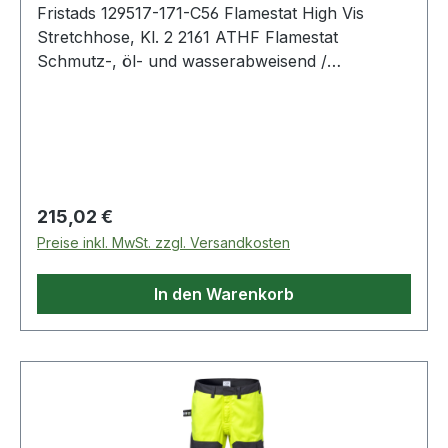
Fristads 129517-171-C56 Flamestat High Vis
Modacryl, 34% Baumwolle, 17% Polyamid, 2%
Stretchhose, Kl. 2 2161 ATHF Flamestat
Elasthan, 2% antistatisch. 265 g/m². IEC 61482-2
Schmutz-, öl- und wasserabweisend /
Schutz vor thermischen Gefahren durch
2 Vordertaschen / 2 CORDURA®-verstärkte
Störlichtbogen ("Box Test" + "Offener
Gesäßtaschen mit Patte und verdecktem
Lichtbogentest"). Zertifizierte Schutzkleidung.;EN
Druckknopfverschluss / Doppelt verstärkte
ISO 11612 Schutz vor Hitze und Flammen.
Schrittnaht / Hammerschlaufe / CORDURA®-
Zertifizierte Schutzkleidung.;EN ISO 11611 Schutz
verstärkte Zollstocktasche mit Patte und
beim Schweißen und verwandte Verfahren.
verdecktem Druckknopfverschluss und Knopf
Zertifizierte Schutzkleidung.;EN 1149 Schutz vor
Regulärer Preis:
215,02 €
sowie Schlaufe für Arbeitsmesser / Beintasche
elektrostatischer Entladung. Zertifizierte
Preise inkl. MwSt. zzgl. Versandkosten
mit Patte und verdecktem
Schutzkleidung.;EN 13034 Schutz (begrenzt) vor
Druckknopfverschluss, Handytasche mit Patte
flüssigen Chemikalien. Zertifizierte
In den Warenkorb
und Klettverschluss, D-Ring unter der Patte /
Schutzkleidung.;EN 20471 Warnschutz.
CORDURA®-verstärkte Knietaschen, von innen
Zertifizierte Schutzkleidung.;EN 14404
zugänglich / Höhenanpassung der Kniepolster in
Knieschutz. Zertifizierte Schutzkleidung.;ISO
den Knietaschen möglich / CORDURA®-
15797 Industriewäsche geeignet. OEKO-
verstärkte Beinabschlüsse / Doppelnaht an
TEX®;PRO-label;T3 Normalwaschgang bei
Reflexstreifen / Geprüft und zugelassen gemäß
60°C;Nicht bleichen;Trocknen im
EN EN 14404 zusammen mit den Kniepolstern