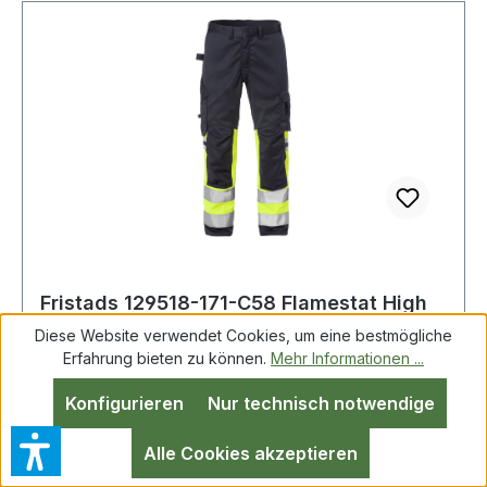
den Knietaschen möglich / CORDURA®-
15797 Industriewäsche geeignet. OEKO-
verstärkte Beinabschlüsse / Doppelnaht an
TEX®;PRO-label;T1 Normalwaschgang bei
Reflexstreifen / Geprüft und zugelassen gemäß
60°C;Nicht bleichen;Trocknen im
EN 14404 zusammen mit den Knieschoner
Wäschetrockner möglich, bis 60°C;Bügeln mit
124292, EN 61482-1-2 Klasse 1, EN 61482-1-1-1
einer Höchsttemperatur von 150°C;Nicht
EBT: 10,3 cal/cm2 HAF: 80% (siehe
Trockenreinigen
Lichtbogentabelle für zertifizierte
Bekleidungskombinationen nach EN 61482-1-2
Klasse 2 und offener Lichtbogen nach EN
61482-1-1-1), EN ISO 11612 A1 B1 C1 F1, EN 1149-
5, EN ISO 11611 A1 Klasse 1 (siehe Flamm- und
Schweißtabelle für zertifizierte
Fristads 129518-171-C58 Flamestat High
Vis Stretchhose, Kl. 1 2162 ATHF Flamesta
Bekleidungskombinationen), EN 13034 Typ
Diese Website verwendet Cookies, um eine bestmögliche
PB[6], EN ISO 20471 Cl 1 / Industriewäsche
Erfahrung bieten zu können.
Mehr Informationen ...
geeignet gemäß ISO 15797 / OEKO-TEX®
Konfigurieren
Nur technisch notwendige
zertifiziert. 171 Warnschutz-Gelb/Marine 45%
Fristads 129518-171-C58 Flamestat High Vis
Modacryl, 34% Baumwolle, 17% Polyamid, 2%
Stretchhose, Kl. 1 2162 ATHF Flamestat Stretch-
Alle Cookies akzeptieren
Elasthan, 2% antistatische Fasern. 265 g/m². IEC
Material / schmutz-, öl- und wasserabweisend /
61482-2 Schutz vor thermischen Gefahren