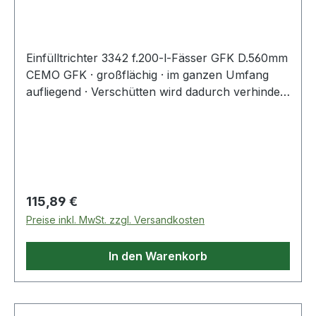
Einfülltrichter 3342 f.200-l-Fässer GFK D.560mm
CEMO GFK · großflächig · im ganzen Umfang
aufliegend · Verschütten wird dadurch verhindert
· Ölfilter etc. können sauber und problemlos
abtropfen Weitere technische Eigenschaften: ·
Ausführung: für 200-l-Fässer · Ø: 560mm
Regulärer Preis:
115,89 €
Preise inkl. MwSt. zzgl. Versandkosten
In den Warenkorb