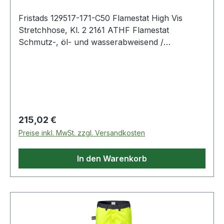
zertifiziert. 171 Warnschutz-Gelb/Marine 45%
Fristads 129517-171-C50 Flamestat High Vis
Modacryl, 34% Baumwolle, 17% Polyamid, 2%
Stretchhose, Kl. 2 2161 ATHF Flamestat
Elasthan, 2% antistatisch. 265 g/m². IEC 61482-2
Schmutz-, öl- und wasserabweisend /
Schutz vor thermischen Gefahren durch
2 Vordertaschen / 2 CORDURA®-verstärkte
Störlichtbogen ("Box Test" + "Offener
Gesäßtaschen mit Patte und verdecktem
Lichtbogentest"). Zertifizierte Schutzkleidung.;EN
Druckknopfverschluss / Doppelt verstärkte
ISO 11612 Schutz vor Hitze und Flammen.
Schrittnaht / Hammerschlaufe / CORDURA®-
Zertifizierte Schutzkleidung.;EN ISO 11611 Schutz
verstärkte Zollstocktasche mit Patte und
beim Schweißen und verwandte Verfahren.
verdecktem Druckknopfverschluss und Knopf
Zertifizierte Schutzkleidung.;EN 1149 Schutz vor
Regulärer Preis:
215,02 €
sowie Schlaufe für Arbeitsmesser / Beintasche
elektrostatischer Entladung. Zertifizierte
Preise inkl. MwSt. zzgl. Versandkosten
mit Patte und verdecktem
Schutzkleidung.;EN 13034 Schutz (begrenzt) vor
Druckknopfverschluss, Handytasche mit Patte
flüssigen Chemikalien. Zertifizierte
In den Warenkorb
und Klettverschluss, D-Ring unter der Patte /
Schutzkleidung.;EN 20471 Warnschutz.
CORDURA®-verstärkte Knietaschen, von innen
Zertifizierte Schutzkleidung.;EN 14404
zugänglich / Höhenanpassung der Kniepolster in
Knieschutz. Zertifizierte Schutzkleidung.;ISO
den Knietaschen möglich / CORDURA®-
15797 Industriewäsche geeignet. OEKO-
verstärkte Beinabschlüsse / Doppelnaht an
TEX®;PRO-label;T3 Normalwaschgang bei
Reflexstreifen / Geprüft und zugelassen gemäß