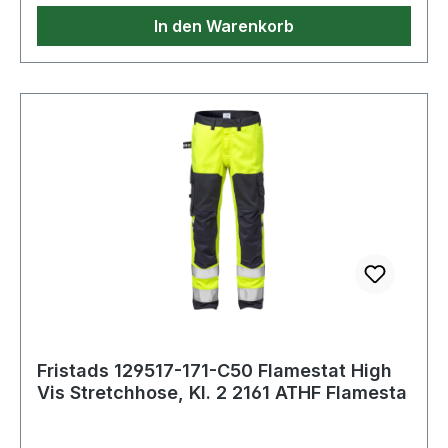
Druckknopfverschluss, Handytasche mit Patte
flüssigen Chemikalien. Zertifizierte
In den Warenkorb
und Klettverschluss, D-Ring unter der Patte /
Schutzkleidung.;EN 20471 Warnschutz.
CORDURA®-verstärkte Knietaschen, von innen
Zertifizierte Schutzkleidung.;EN 14404
zugänglich / Höhenanpassung der Kniepolster in
Knieschutz. Zertifizierte Schutzkleidung.;ISO
den Knietaschen möglich / CORDURA®-
15797 Industriewäsche geeignet. OEKO-
verstärkte Beinabschlüsse / Doppelnaht an
TEX®;PRO-label;T3 Normalwaschgang bei
Reflexstreifen / Geprüft und zugelassen gemäß
60°C;Nicht bleichen;Trocknen im
EN EN 14404 zusammen mit den Kniepolstern
Wäschetrockner möglich, bis 60°C;Bügeln mit
124292, EN 61482-1-2 Klasse 1, EN 61482-1-1-1
einer Höchsttemperatur von 150°C;Nicht
EBT: 10,3 cal/cm2 HAF: 80% (siehe Lichtbogen-
Trockenreinigen
Tabelle für zertifizierte
Bekleidungskombinationen für EN 61482-1-2
Klasse 2 und offenen Lichtbogen nach EN
61482-1-1-1-1), EN ISO 11612 A1 B1 C1 F1, EN
1149-5, EN ISO 11611 A1 Klasse 1 (siehe Flamm-
und Schweißtabelle für zertifizierte
Fristads 129517-171-C50 Flamestat High
Vis Stretchhose, Kl. 2 2161 ATHF Flamesta
Bekleidungskombinationen), EN 13034 Typ PB
[6], EN ISO 20471 Cl 2 / Industriewäsche
geeignet gemäß ISO 15797 / OEKO-TEX®