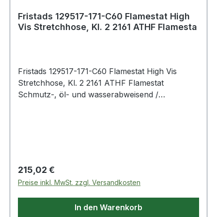
1149-5, EN ISO 11611 A1 Klasse 1 (siehe Flamm-
und Schweißtabelle für zertifizierte
Fristads 129517-171-C60 Flamestat High
Vis Stretchhose, Kl. 2 2161 ATHF Flamesta
Bekleidungskombinationen), EN 13034 Typ PB
[6], EN ISO 20471 Cl 2 / Industriewäsche
geeignet gemäß ISO 15797 / OEKO-TEX®
zertifiziert. 171 Warnschutz-Gelb/Marine 45%
Fristads 129517-171-C60 Flamestat High Vis
Modacryl, 34% Baumwolle, 17% Polyamid, 2%
Stretchhose, Kl. 2 2161 ATHF Flamestat
Elasthan, 2% antistatisch. 265 g/m². IEC 61482-2
Schmutz-, öl- und wasserabweisend /
Schutz vor thermischen Gefahren durch
2 Vordertaschen / 2 CORDURA®-verstärkte
Störlichtbogen ("Box Test" + "Offener
Gesäßtaschen mit Patte und verdecktem
Lichtbogentest"). Zertifizierte Schutzkleidung.;EN
Druckknopfverschluss / Doppelt verstärkte
ISO 11612 Schutz vor Hitze und Flammen.
Schrittnaht / Hammerschlaufe / CORDURA®-
Zertifizierte Schutzkleidung.;EN ISO 11611 Schutz
verstärkte Zollstocktasche mit Patte und
beim Schweißen und verwandte Verfahren.
verdecktem Druckknopfverschluss und Knopf
Zertifizierte Schutzkleidung.;EN 1149 Schutz vor
Regulärer Preis:
215,02 €
sowie Schlaufe für Arbeitsmesser / Beintasche
elektrostatischer Entladung. Zertifizierte
Preise inkl. MwSt. zzgl. Versandkosten
mit Patte und verdecktem
Schutzkleidung.;EN 13034 Schutz (begrenzt) vor
Druckknopfverschluss, Handytasche mit Patte
flüssigen Chemikalien. Zertifizierte
In den Warenkorb
und Klettverschluss, D-Ring unter der Patte /
Schutzkleidung.;EN 20471 Warnschutz.