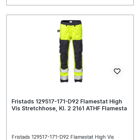
CORDURA®-verstärkte Knietaschen, von innen
Zertifizierte Schutzkleidung.;EN 14404
zugänglich / Höhenanpassung der Kniepolster in
Knieschutz. Zertifizierte Schutzkleidung.;ISO
den Knietaschen möglich / CORDURA®-
15797 Industriewäsche geeignet. OEKO-
verstärkte Beinabschlüsse / Doppelnaht an
TEX®;PRO-label;T3 Normalwaschgang bei
Reflexstreifen / Geprüft und zugelassen gemäß
60°C;Nicht bleichen;Trocknen im
EN EN 14404 zusammen mit den Kniepolstern
Wäschetrockner möglich, bis 60°C;Bügeln mit
124292, EN 61482-1-2 Klasse 1, EN 61482-1-1-1
einer Höchsttemperatur von 150°C;Nicht
EBT: 10,3 cal/cm2 HAF: 80% (siehe Lichtbogen-
Trockenreinigen
Tabelle für zertifizierte
Bekleidungskombinationen für EN 61482-1-2
Klasse 2 und offenen Lichtbogen nach EN
61482-1-1-1-1), EN ISO 11612 A1 B1 C1 F1, EN
1149-5, EN ISO 11611 A1 Klasse 1 (siehe Flamm-
und Schweißtabelle für zertifizierte
Fristads 129517-171-D92 Flamestat High
Vis Stretchhose, Kl. 2 2161 ATHF Flamesta
Bekleidungskombinationen), EN 13034 Typ PB
[6], EN ISO 20471 Cl 2 / Industriewäsche
geeignet gemäß ISO 15797 / OEKO-TEX®
zertifiziert. 171 Warnschutz-Gelb/Marine 45%
Fristads 129517-171-D92 Flamestat High Vis
Modacryl, 34% Baumwolle, 17% Polyamid, 2%