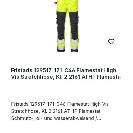
Reflexstreifen / Geprüft und zugelassen gemäß
EN EN 14404 zusammen mit den Kniepolstern
124292, EN 61482-1-2 Klasse 1, EN 61482-1-1-1
EBT: 10,3 cal/cm2 HAF: 80% (siehe Lichtbogen-
Tabelle für zertifizierte
Bekleidungskombinationen für EN 61482-1-2
Klasse 2 und offenen Lichtbogen nach EN
61482-1-1-1-1), EN ISO 11612 A1 B1 C1 F1, EN
1149-5, EN ISO 11611 A1 Klasse 1 (siehe Flamm-
und Schweißtabelle für zertifizierte
Fristads 129517-171-C46 Flamestat High
Vis Stretchhose, Kl. 2 2161 ATHF Flamesta
Bekleidungskombinationen), EN 13034 Typ PB
[6], EN ISO 20471 Cl 2 / Industriewäsche
geeignet gemäß ISO 15797 / OEKO-TEX®
zertifiziert. 171 Warnschutz-Gelb/Marine 45%
Fristads 129517-171-C46 Flamestat High Vis
Modacryl, 34% Baumwolle, 17% Polyamid, 2%
Stretchhose, Kl. 2 2161 ATHF Flamestat
Elasthan, 2% antistatisch. 265 g/m². IEC 61482-2
Schmutz-, öl- und wasserabweisend /
Schutz vor thermischen Gefahren durch
2 Vordertaschen / 2 CORDURA®-verstärkte
Störlichtbogen ("Box Test" + "Offener
Gesäßtaschen mit Patte und verdecktem