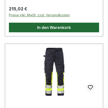
verstärkte Zollstocktasche mit Patte und
beim Schweißen und verwandte Verfahren.
verdecktem Druckknopfverschluss und Knopf
Zertifizierte Schutzkleidung.;EN 1149 Schutz vor
Regulärer Preis:
215,02 €
sowie Schlaufe für Arbeitsmesser / Beintasche
elektrostatischer Entladung. Zertifizierte
Preise inkl. MwSt. zzgl. Versandkosten
mit Patte und verdecktem
Schutzkleidung.;EN 13034 Schutz (begrenzt) vor
Druckknopfverschluss, Handytasche mit Patte
flüssigen Chemikalien. Zertifizierte
In den Warenkorb
und Klettverschluss, D-Ring unter der Patte /
Schutzkleidung.;EN 20471 Warnschutz.
CORDURA®-verstärkte Knietaschen, von innen
Zertifizierte Schutzkleidung.;EN 14404
zugänglich / Höhenanpassung der Kniepolster in
Knieschutz. Zertifizierte Schutzkleidung.;ISO
den Knietaschen möglich / CORDURA®-
15797 Industriewäsche geeignet. OEKO-
verstärkte Beinabschlüsse / Doppelnaht an
TEX®;PRO-label;T3 Normalwaschgang bei
Reflexstreifen / Geprüft und zugelassen gemäß
60°C;Nicht bleichen;Trocknen im
EN EN 14404 zusammen mit den Kniepolstern
Wäschetrockner möglich, bis 60°C;Bügeln mit
124292, EN 61482-1-2 Klasse 1, EN 61482-1-1-1
einer Höchsttemperatur von 150°C;Nicht
EBT: 10,3 cal/cm2 HAF: 80% (siehe Lichtbogen-
Trockenreinigen
Tabelle für zertifizierte
Bekleidungskombinationen für EN 61482-1-2
Klasse 2 und offenen Lichtbogen nach EN
61482-1-1-1-1), EN ISO 11612 A1 B1 C1 F1, EN
1149-5, EN ISO 11611 A1 Klasse 1 (siehe Flamm-