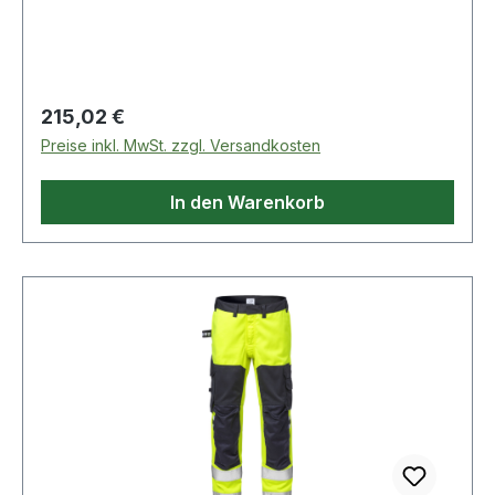
Lichtbogentest"). Zertifizierte Schutzkleidung.;EN
Druckknopfverschluss / Doppelt verstärkte
ISO 11612 Schutz vor Hitze und Flammen.
Schrittnaht / Hammerschlaufe / CORDURA®-
Zertifizierte Schutzkleidung.;EN ISO 11611 Schutz
verstärkte Zollstocktasche mit Patte und
beim Schweißen und verwandte Verfahren.
verdecktem Druckknopfverschluss und Knopf
Zertifizierte Schutzkleidung.;EN 1149 Schutz vor
Regulärer Preis:
215,02 €
sowie Schlaufe für Arbeitsmesser / Beintasche
elektrostatischer Entladung. Zertifizierte
Preise inkl. MwSt. zzgl. Versandkosten
mit Patte und verdecktem
Schutzkleidung.;EN 13034 Schutz (begrenzt) vor
Druckknopfverschluss, Handytasche mit Patte
flüssigen Chemikalien. Zertifizierte
In den Warenkorb
und Klettverschluss, D-Ring unter der Patte /
Schutzkleidung.;EN 20471 Warnschutz.
CORDURA®-verstärkte Knietaschen, von innen
Zertifizierte Schutzkleidung.;EN 14404
zugänglich / Höhenanpassung der Kniepolster in
Knieschutz. Zertifizierte Schutzkleidung.;ISO
den Knietaschen möglich / CORDURA®-
15797 Industriewäsche geeignet. OEKO-
verstärkte Beinabschlüsse / Doppelnaht an
TEX®;PRO-label;T3 Normalwaschgang bei
Reflexstreifen / Geprüft und zugelassen gemäß
60°C;Nicht bleichen;Trocknen im
EN EN 14404 zusammen mit den Kniepolstern
Wäschetrockner möglich, bis 60°C;Bügeln mit
124292, EN 61482-1-2 Klasse 1, EN 61482-1-1-1
einer Höchsttemperatur von 150°C;Nicht
EBT: 10,3 cal/cm2 HAF: 80% (siehe Lichtbogen-
Trockenreinigen
Tabelle für zertifizierte
Bekleidungskombinationen für EN 61482-1-2