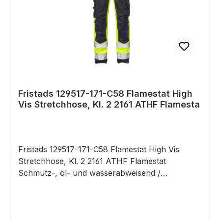
Wäschetrockner möglich, bis 60°C;Bügeln mit
124292, EN 61482-1-2 Klasse 1, EN 61482-1-1-1
einer Höchsttemperatur von 150°C;Nicht
EBT: 10,3 cal/cm2 HAF: 80% (siehe Lichtbogen-
Trockenreinigen
Tabelle für zertifizierte
Bekleidungskombinationen für EN 61482-1-2
Klasse 2 und offenen Lichtbogen nach EN
61482-1-1-1-1), EN ISO 11612 A1 B1 C1 F1, EN
1149-5, EN ISO 11611 A1 Klasse 1 (siehe Flamm-
und Schweißtabelle für zertifizierte
Fristads 129517-171-C58 Flamestat High
Vis Stretchhose, Kl. 2 2161 ATHF Flamesta
Bekleidungskombinationen), EN 13034 Typ PB
[6], EN ISO 20471 Cl 2 / Industriewäsche
geeignet gemäß ISO 15797 / OEKO-TEX®
zertifiziert. 171 Warnschutz-Gelb/Marine 45%
Fristads 129517-171-C58 Flamestat High Vis
Modacryl, 34% Baumwolle, 17% Polyamid, 2%
Stretchhose, Kl. 2 2161 ATHF Flamestat
Elasthan, 2% antistatisch. 265 g/m². IEC 61482-2
Schmutz-, öl- und wasserabweisend /
Schutz vor thermischen Gefahren durch
2 Vordertaschen / 2 CORDURA®-verstärkte
Störlichtbogen ("Box Test" + "Offener
Gesäßtaschen mit Patte und verdecktem
Lichtbogentest"). Zertifizierte Schutzkleidung.;EN
Druckknopfverschluss / Doppelt verstärkte
ISO 11612 Schutz vor Hitze und Flammen.
Schrittnaht / Hammerschlaufe / CORDURA®-