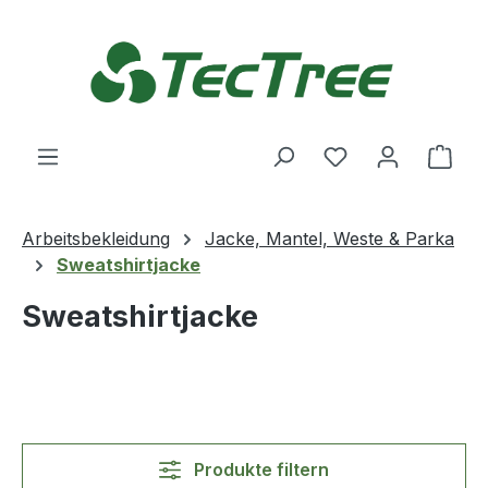
Zum Hauptinhalt springen
Du hast 0 Produ
Ware
Arbeitsbekleidung
Jacke, Mantel, Weste & Parka
Sweatshirtjacke
Sweatshirtjacke
Produkte filtern