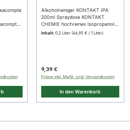
xacompta
Alkoholreiniger KONTAKT IPA
200ml Spraydose KONTAKT
CHEMIE hochreines Isopropanol
99,7% · löst fettigen Schmutz und
Inhalt:
0.2 Liter
(46,95 € / 1 Liter)
wasserfeste Tinte · zur Reinigung
von Video- und Tonköpfen,
Säuberung von Laufwerksteilen,
Gummirollen oder kleinen
Getrieben · Reinigung von
Regulärer Preis:
9,39 €
optischen Gläsern, Spiegeln und
sandkosten
Preise inkl. MwSt. zzgl. Versandkosten
hochglänzenden
Metalloberflächen · mit 360°
rb
In den Warenkorb
Sprühsystem