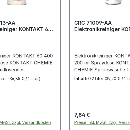
13-AA
CRC 71009-AA
reiniger KONTAKT 60
Elektronikreiniger K
WL 200 ml
einiger KONTAKT 60 400
Elektronikreiniger KON
dose KONTAKT CHEMIE
200 ml Spraydose KON
xidlösender
CHEMIE Sprühwäsche fü
iniger · hochwirksames
gesamte Elektronik · univ
Liter
(36,85 € / 1 Liter)
Inhalt:
0.2 Liter
(39,20 € / 1 Li
öl für Kontakte aller Art
Lösungsmittel zum Reini
bst hartnäckige
Entfetten von elektrisch
hten, Kontaktwiderstände
Geräten, Motoren und
uziert · ideal geeignet
feinmechanischen Getrie
llen Instandsetzung bei
reinigt Leiterplatten und 
 Preis:
Regulärer Preis:
7,84 €
 in Anlagen und
zur Sprühwäsche an
. MwSt. zzgl. Versandkosten
Preise inkl. MwSt. zzgl. Ver
sowie zur vorbeugenden
Schaltschränken, Mischp