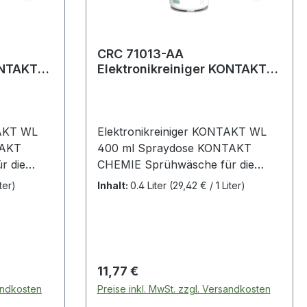
CRC 71013-AA
ONTAKT
Elektronikreiniger KONTAKT
WL 400 ml
TAKT WL
Elektronikreiniger KONTAKT WL
TAKT
400 ml Spraydose KONTAKT
r die
CHEMIE Sprühwäsche für die
erselles
gesamte Elektronik · universelles
ter)
Inhalt:
0.4 Liter
(29,42 € / 1 Liter)
gen und
Lösungsmittel zum Reinigen und
en
Entfetten von elektrischen
Geräten, Motoren und
ben ·
feinmechanischen Getrieben ·
Kontakte ·
reinigt Leiterplatten und Kontakte ·
Regulärer Preis:
11,77 €
zur Sprühwäsche an
sandkosten
Preise inkl. MwSt. zzgl. Versandkosten
ulten und
Schaltschränken, Mischpulten und