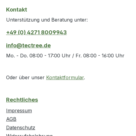
Reinigungskraft, schnelles und
Reinigungs
Kontakt
rückstandsfreies Abtrocknen der
rückstand
Unterstützung und Beratung unter:
Oberfläche · sichere und
Oberfläch
zeitsparende Handhabung durch
zeitspar
+49 (0) 4271 8009943
aufsteckbare Bürste Weitere
aufsteckb
technische Eigenschaften: ·
technische
info@tectree.de
Gebinde: Spraydose
Gebinde: 
Mo. - Do. 08:00 - 17:00 Uhr / Fr. 08:00 - 16:00 Uhr
Oder über unser
Kontaktformular
.
Rechtliches
Impressum
AGB
Datenschutz