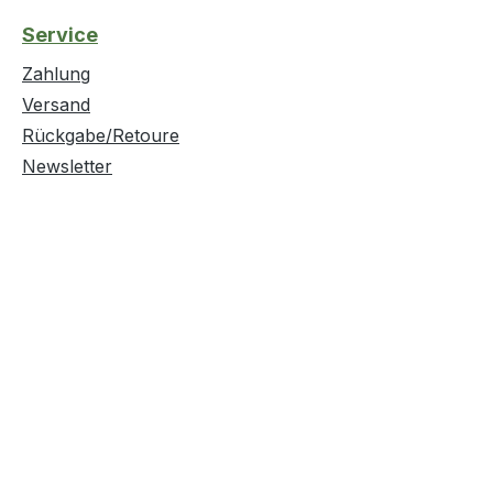
kraft, schnelles und
Service
sfreies Abtrocknen der
e · sichere und
Zahlung
ende Handhabung durch
Versand
are Bürste Weitere
Rückgabe/Retoure
 Eigenschaften: ·
Newsletter
Spraydose