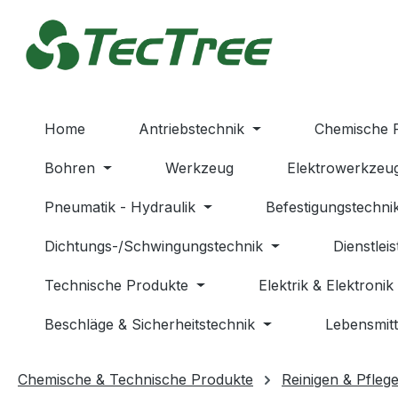
m Hauptinhalt springen
Zur Suche springen
Zur Hauptnavigation springen
Home
Antriebstechnik
Chemische 
Bohren
Werkzeug
Elektrowerkzeu
Pneumatik - Hydraulik
Befestigungstechni
Dichtungs-/Schwingungstechnik
Dienstlei
Technische Produkte
Elektrik & Elektronik
Beschläge & Sicherheitstechnik
Lebensmitt
Chemische & Technische Produkte
Reinigen & Pfleg