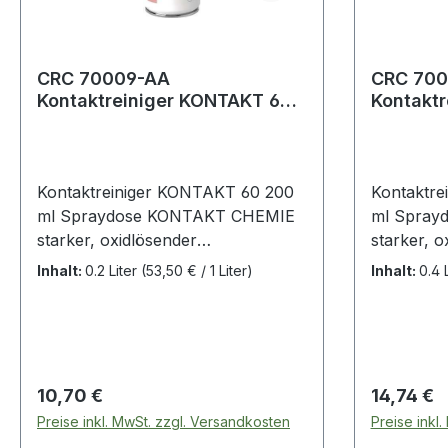
CRC 70009-AA
CRC 700
Kontaktreiniger KONTAKT 60
Kontakt
200 ml
400 ml
Kontaktreiniger KONTAKT 60 200
Kontaktr
ml Spraydose KONTAKT CHEMIE
ml Spray
starker, oxidlösender
starker, o
Kontaktreiniger · hochwirksames
Kontaktre
Inhalt:
0.2 Liter
(53,50 € / 1 Liter)
Inhalt:
0.4 
Reinigungsöl für Kontakte aller Art
Reinigungs
· löst selbst hartnäckige
· löst sel
Oxidschichten, Kontaktwiderstände
Oxidschic
werden reduziert · ideal geeignet
werden red
zur schnellen Instandsetzung bei
zur schne
Regulärer Preis:
Regulärer
10,70 €
14,74 €
Störungen in Anlagen und
Störungen
Preise inkl. MwSt. zzgl. Versandkosten
Preise inkl
Geräten, sowie zur vorbeugenden
Geräten, 