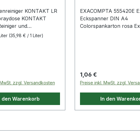
ttenreiniger KONTAKT LR
EXACOMPTA 555420E E
praydose KONTAKT
Eckspanner DIN A4
einiger und
Colorspankarton rosa Exacompta
lentferner für
Eckspanner DIN A4
Liter
(35,98 € / 1 Liter)
ten · die Spezialrezeptur
Colorspankarton weiß
saubere Leiterplatten und
ür hohe
enwiderstände, geringe
omempfindlichkeit und
 Preis:
Regulärer Preis:
1,06 €
ung von Beschichtungen ·
. MwSt. zzgl. Versandkosten
Preise inkl. MwSt. zzgl. Ver
ung von Leiterplatten
ren Baugruppen nach
n den Warenkorb
In den Warenko
Reparaturarbeiten ·
g von fettigen und
Verschmutzungen sowie
reitung von Oberflächen
zbeschichtungen oder
indungen · hohe