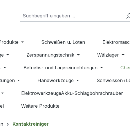
Produkte
Schweißen u. Löten
Elektromasc
ge
Zerspannungstechnik
Wälzlager
k
Betriebs- und Lagereinrichtungen
Che
stungen
Handwerkzeuge
Schweissen+L
ElektrowerkzeugeAkku-Schlagbohrschrauber
el
Weitere Produkte
en
Kontaktreiniger