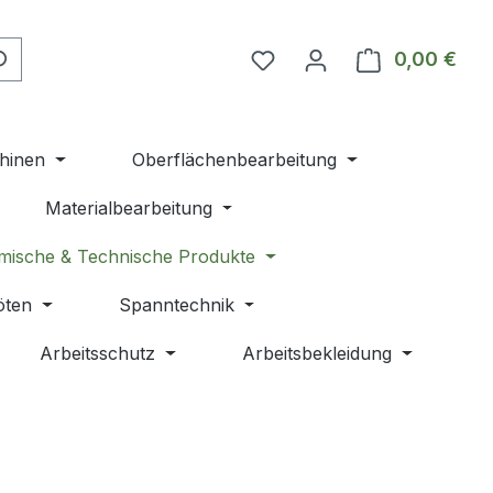
Du hast 0 Produkte auf 
0,00 €
Ware
hinen
Oberflächenbearbeitung
Materialbearbeitung
mische & Technische Produkte
öten
Spanntechnik
Arbeitsschutz
Arbeitsbekleidung