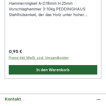
Hammerringkeil A-D.18mm H.25mm
Vorschlaghammer 3-10kg PEDDINGHAUS
Stahlhülsenkeil, der das Holz unter hoher
Pressung im Stielauge des Hammers ringförmig
nach allen Seiten drückt und eine sichere
Verkeilung bewirkt · runde Ausführung Weitere
technische Eigenschaften: · für Hammer:
Vorschlaghammer 3000-10000g · Ausführung:
rund · Anzahl Keile: 1 St. / 2 St.
Regulärer Preis:
0,95 €
Preise inkl. MwSt. zzgl. Versandkosten
In den Warenkorb
Kontakt