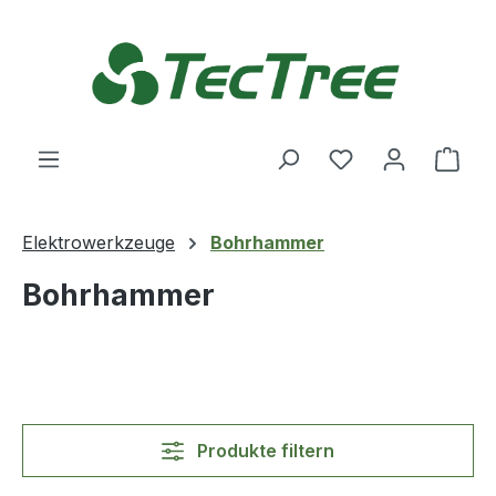
Zum Hauptinhalt springen
Du hast 0 Produ
Ware
Elektrowerkzeuge
Bohrhammer
Bohrhammer
Produkte filtern