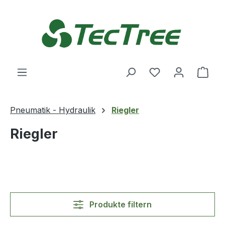
Zum Hauptinhalt springen
Du hast 0 Produ
Ware
Pneumatik - Hydraulik
Riegler
Riegler
Produkte filtern