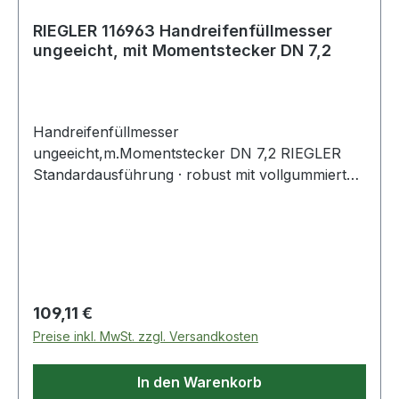
RIEGLER 116963 Handreifenfüllmesser
ungeeicht, mit Momentstecker DN 7,2
Handreifenfüllmesser
ungeeicht,m.Momentstecker DN 7,2 RIEGLER
Standardausführung · robust mit vollgummierter
Schutzhülle · Druckmanometer mit bar- und psi-
Anzeige · digital · Schlauchlänge: 50 cm ·
Schlauchanschluss G 1/4, drehbar · elektrische
Quelle DC 3V (2 AAA-Batterien - 1,5V) ·
automatisches Ausschalten nach 15 Sekunden ·
Genauigkeit 1,6 %
Regulärer Preis:
109,11 €
Preise inkl. MwSt. zzgl. Versandkosten
In den Warenkorb