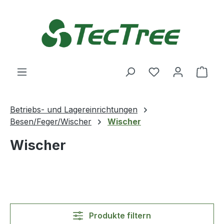
Zum Hauptinhalt springen
Du hast 0 Produ
Ware
Betriebs- und Lagereinrichtungen
Besen/Feger/Wischer
Wischer
Wischer
Produkte filtern