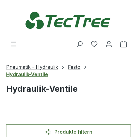
Zum Hauptinhalt springen
Du hast 0 Produ
Ware
Pneumatik - Hydraulik
Festo
Hydraulik-Ventile
Hydraulik-Ventile
Produkte filtern