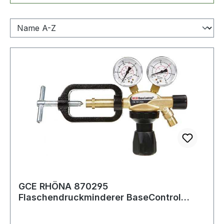
GCE RHÖNA 870295
Flaschendruckminderer BaseControl
Acetylen 25 bar 1-stufig