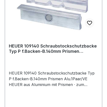
HEUER 109140 Schraubstockschutzbacke
Typ P f.Backen-B.140mm Prismen
Alu.1Paar/VE
HEUER 109140 Schraubstockschutzbacke Typ
P f.Backen-B.140mm Prismen Alu.1Paar/VE
HEUER aus Aluminium mit Prismen · zum
Spannen von Werkstücken in verschiedensten
Formen · mit äußerst kräftigem Neodym
Flachmagnet, welcher fest in der Backe