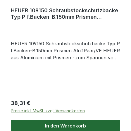
HEUER 109150 Schraubstockschutzbacke
Typ P f.Backen-B.150mm Prismen
Alu.1Paar/VE
HEUER 109150 Schraubstockschutzbacke Typ P
f.Backen-B.150mm Prismen Alu.1Paar/VE HEUER
aus Aluminium mit Prismen · zum Spannen von
Werkstücken in verschiedensten Formen · mit
äußerst kräftigem Neodym Flachmagnet,
welcher fest in der Backe verpresst ist u
Regulärer Preis:
38,31 €
Preise inkl. MwSt. zzgl. Versandkosten
In den Warenkorb