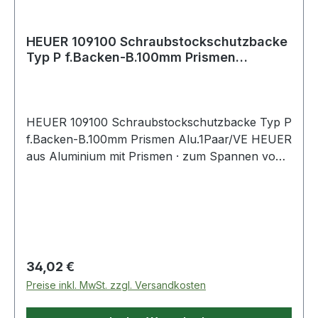
HEUER 109100 Schraubstockschutzbacke
Typ P f.Backen-B.100mm Prismen
Alu.1Paar/VE
HEUER 109100 Schraubstockschutzbacke Typ P
f.Backen-B.100mm Prismen Alu.1Paar/VE HEUER
aus Aluminium mit Prismen · zum Spannen von
Werkstücken in verschiedensten Formen · mit
äußerst kräftigem Neodym Flachmagnet,
welcher fest in der Backe verpresst ist u
Regulärer Preis:
34,02 €
Preise inkl. MwSt. zzgl. Versandkosten