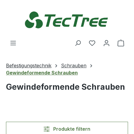
Zum Hauptinhalt springen
Du hast 0 Produ
Ware
Befestigungstechnik
Schrauben
Gewindeformende Schrauben
Gewindeformende Schrauben
Produkte filtern