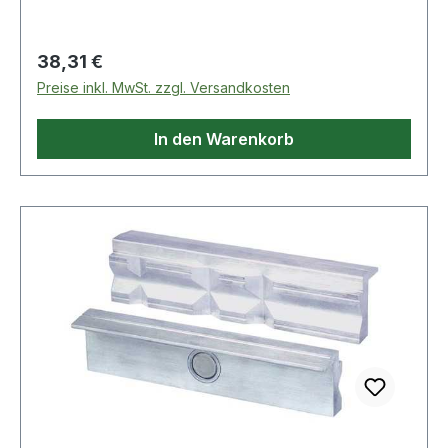
verpresst ist u
Regulärer Preis:
38,31 €
Preise inkl. MwSt. zzgl. Versandkosten
In den Warenkorb