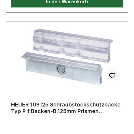
In den Warenkorb
HEUER 109125 Schraubstockschutzbacke
Typ P f.Backen-B.125mm Prismen
Alu.1Paar/VE