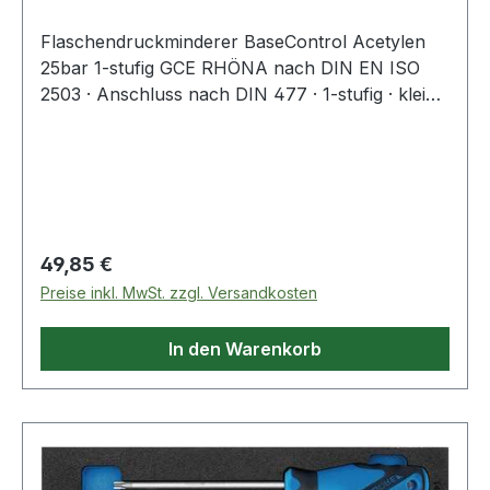
Flaschendruckminderer BaseControl Acetylen
25bar 1-stufig GCE RHÖNA nach DIN EN ISO
2503 · Anschluss nach DIN 477 · 1-stufig · kleine
Bauform · Absperrventil für kurzzeitige
Betriebsunterbrechung
Regulärer Preis:
49,85 €
Preise inkl. MwSt. zzgl. Versandkosten
In den Warenkorb