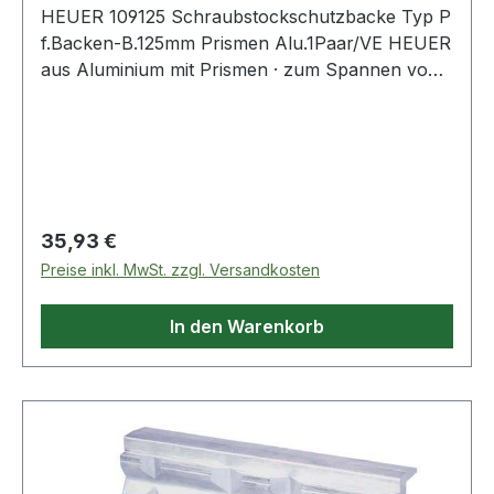
HEUER 109125 Schraubstockschutzbacke Typ P
f.Backen-B.125mm Prismen Alu.1Paar/VE HEUER
aus Aluminium mit Prismen · zum Spannen von
Werkstücken in verschiedensten Formen · mit
äußerst kräftigem Neodym Flachmagnet,
welcher fest in der Backe verpresst ist u
Regulärer Preis:
35,93 €
Preise inkl. MwSt. zzgl. Versandkosten
In den Warenkorb