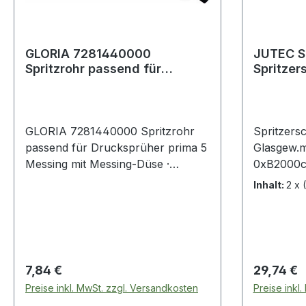
GLORIA 7281440000
JUTEC S
Spritzrohr passend für
Spritzer
Drucksprüher prima 5
G1 E-Gla
Messing
Alufixbe
GLORIA 7281440000 Spritzrohr
Spritzers
passend für Drucksprüher prima 5
Glasgew.m
Messing mit Messing-Düse ·
0xB2000c
komplett
Funkenflu
Inhalt:
2 x
Schweißpe
unbedenkl
keramikfa
belastbar,
Wärmedämm
Regulärer Preis:
Regulärer
7,84 €
29,74 €
schiebe- 
Preise inkl. MwSt. zzgl. Versandkosten
Preise inkl
(geprüfte 