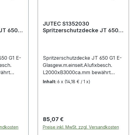
JUTEC S1352030
 JT 650
Spritzerschutzdecke JT 650
nseit.
G1 E-Glasgewebe m.einseit.
Alufixbesch
650 G1 E-
Spritzerschutzdecke JT 650 G1 E-
esch.
Glasgew.m.einseit.Alufixbesch.
ährt
L2000xB3000ca.mm bewährt
gegen Funkenflug,
Inhalt:
6 x
(14,18 € / 1 x)
Schweißspritzer und
gisch
Schweißperlen · toxikologisch
nd
unbedenklich · asbest- und
nisch
keramikfaserfrei · mechanisch
ste
belastbar, abriebfest · beste
Regulärer Preis:
85,07 €
tt-,
Wärmedämmwerte · schnitt-,
sandkosten
Preise inkl. MwSt. zzgl. Versandkosten
 · GS
schiebe- und scheuerfest · GS