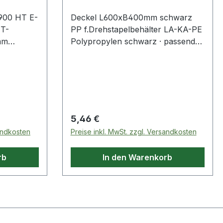
 900 HT E-
Deckel L600xB400mm schwarz
HT-
PP f.Drehstapelbehälter LA-KA-PE
mm
Polypropylen schwarz · passend
ug,
zu Drehstapelbehältern, Größe L
600 x B 400 x H 250 mm Weitere
gisch
technische Eigenschaften: ·
nd
passend für: Drehstapelbehälter
nisch
ste
Regulärer Preis:
5,46 €
tt-,
sandkosten
Preise inkl. MwSt. zzgl. Versandkosten
 · GS
prüft vom
rb
In den Warenkorb
erungs-Nr.
nische
ngen:
sch
, A2 - s1,