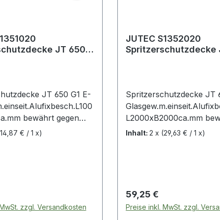
1351020
JUTEC S1352020
schutzdecke JT 650
Spritzerschutzdecke
sgewebe m.einseit.
G1 E-Glasgewebe m.ei
sch
Alufixbesch
chutzdecke JT 650 G1 E-
Spritzerschutzdecke JT 
.einseit.Alufixbesch.L100
Glasgew.m.einseit.Alufixb
a.mm bewährt gegen
L2000xB2000ca.mm bew
g, Schweißspritzer und
gegen Funkenflug,
(14,87 € / 1 x)
Inhalt:
2 x
(29,63 € / 1 x)
rlen · toxikologisch
Schweißspritzer und
ich · asbest- und
Schweißperlen · toxikolo
serfrei · mechanisch
unbedenklich · asbest- u
 abriebfest · beste
keramikfaserfrei · mecha
werte · schnitt-,
belastbar, abriebfest · be
 Preis:
Regulärer Preis:
59,25 €
und scheuerfest · GS
Wärmedämmwerte · schni
. MwSt. zzgl. Versandkosten
Preise inkl. MwSt. zzgl. Ver
Sicherheit) geprüft vom
schiebe- und scheuerfest