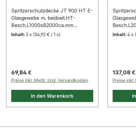
Spritzerschutzdecke JT 900 HT E-
Spritzers
Glasgewebe m. beidseit.HT-
Glasgeweb
Besch.L1000xB2000ca.mm
Besch.L2
bewährt gegen Funkenflug,
bewährt g
Inhalt:
2 x
(34,92 € / 1 x)
Inhalt:
4 x
Schweißspritzer und
Schweißsp
Schweißperlen · toxikologisch
Schweißpe
unbedenklich · asbest- und
unbedenkl
keramikfaserfrei · mechanisch
keramikfa
belastbar, abriebfest · beste
belastbar,
Regulärer Preis:
Regulärer
69,84 €
137,08 €
Wärmedämmwerte · schnitt-,
Wärmedämm
Preise inkl. MwSt. zzgl. Versandkosten
Preise inkl
schiebe- und scheuerfest · GS
schiebe- 
(geprüfte Sicherheit) geprüft vom
(geprüfte 
In den Warenkorb
I
TÜV Rheinland, Zertifizierungs-Nr.
TÜV Rheinl
0000042669Weitere technische
000004266
Eigenschaften:· Bemerkungen:
Eigenscha
Schutz vor rotglühenden
Schutz vo
Schweißperlen, mechanisch
Schweißpe
belastbar, nicht brennbar, A2 - s1,
belastbar,