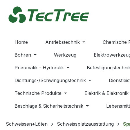
m Hauptinhalt springen
Zur Suche springen
Zur Hauptnavigation springen
Home
Antriebstechnik
Chemische 
Bohren
Werkzeug
Elektrowerkzeu
Pneumatik - Hydraulik
Befestigungstechni
Dichtungs-/Schwingungstechnik
Dienstlei
Technische Produkte
Elektrik & Elektronik
Beschläge & Sicherheitstechnik
Lebensmitt
Schweissen+Löten
Schweissplatzausstattung
Sp