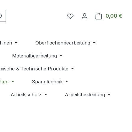
Du hast 0 Produkte auf 
0,00 €
Ware
hinen
Oberflächenbearbeitung
Materialbearbeitung
mische & Technische Produkte
öten
Spanntechnik
Arbeitsschutz
Arbeitsbekleidung