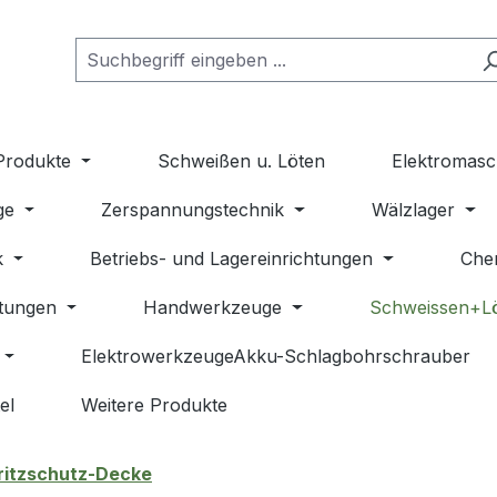
Produkte
Schweißen u. Löten
Elektromasc
ge
Zerspannungstechnik
Wälzlager
k
Betriebs- und Lagereinrichtungen
Che
stungen
Handwerkzeuge
Schweissen+L
ElektrowerkzeugeAkku-Schlagbohrschrauber
el
Weitere Produkte
ritzschutz-Decke