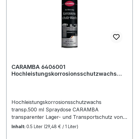
Aussenlagerung bis zu 5 Monate
CARAMBA 6406001
Hochleistungskorrosionsschutzwachs
transparent 500 ml
Hochleistungskorrosionsschutzwachs
transp.500 ml Spraydose CARAMBA
transparenter Lager- und Transportschutz von
lackierten und unlackierten Teilen · hohe
Inhalt:
0.5 Liter
(29,48 € / 1 Liter)
Kriechfähigkeit · schützt bei Lagerung und