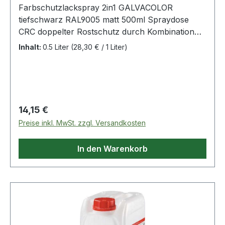
Farbschutzlackspray 2in1 GALVACOLOR
tiefschwarz RAL9005 matt 500ml Spraydose
CRC doppelter Rostschutz durch Kombination
aus Zinkphosphat-Grundierung und
Inhalt:
0.5 Liter
(28,30 € / 1 Liter)
hochwertiger RAL-Farbe · hohe Schutzdauer
nach DIN ISO 12944, Kategorie C3 · schnelle
Trocknung · ideal zum Langzeit-Schutz von
Metalloberflächen an Anlagen, Maschinen,
Rohrleitungen, Behältern, Fahrzeugen, Regalen
Regulärer Preis:
14,15 €
usw.
Preise inkl. MwSt. zzgl. Versandkosten
In den Warenkorb