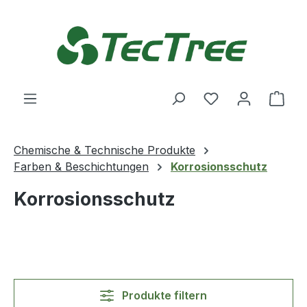
Zum Hauptinhalt springen
Du hast 0 Produ
Ware
Chemische & Technische Produkte
Farben & Beschichtungen
Korrosionsschutz
Korrosionsschutz
Produkte filtern