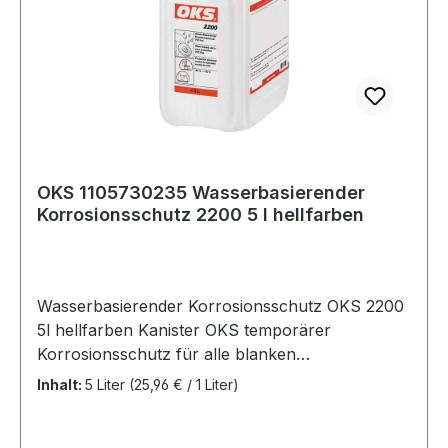
OKS 1105730235 Wasserbasierender
Korrosionsschutz 2200 5 l hellfarben
Wasserbasierender Korrosionsschutz OKS 2200
5l hellfarben Kanister OKS temporärer
Korrosionsschutz für alle blanken
Metalloberflächen bei Umgebungseinflüssen wie
Inhalt:
5 Liter
(25,96 € / 1 Liter)
Feuchtigkeit, salzhaltige Atmosphäre, oder
Industrieatmosphäre · umweltfreundliches, VOC-