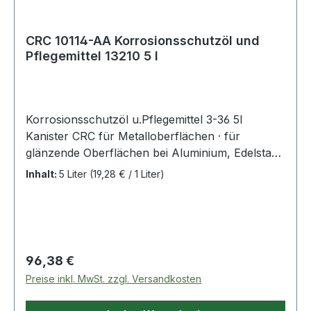
CRC 10114-AA Korrosionsschutzöl und
Pflegemittel 13210 5 l
Korrosionsschutzöl u.Pflegemittel 3-36 5l
Kanister CRC für Metalloberflächen · für
glänzende Oberflächen bei Aluminium, Edelstahl
und Chrom · hinterlässt einen kaum fühlbaren
Inhalt:
5 Liter
(19,28 € / 1 Liter)
Schutz- und Schmierfilm · Griffschutzmittel ·
entfernt öligen, rußigen oder fettigen Schmutz ·
Flammpunkt 78 °C · silikonfrei · gelistet beim
Aluminiumverband als nichtabrasives
Reinigungsmittel · registriert für die
Regulärer Preis:
96,38 €
Lebensmitteltechnik gem. NSF H2 (Reg.-Nr.
Preise inkl. MwSt. zzgl. Versandkosten
139736)