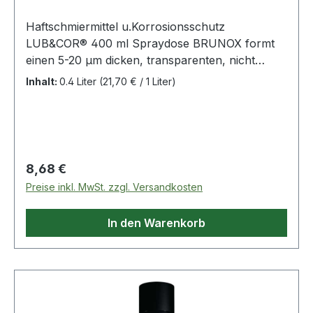
Haftschmiermittel u.Korrosionsschutz
LUB&COR® 400 ml Spraydose BRUNOX formt
einen 5-20 µm dicken, transparenten, nicht
aushärtenden, stark haftenden, belastbaren
Inhalt:
0.4 Liter
(21,70 € / 1 Liter)
Schmier- und Korrosionsschutzfilm für
Gleitschienen, Führungen, Hydraulikzylinder,
Gelenke, Scharniere, Antriebs- und
Kardanwellen, bzw. sämtliche beweglichen Teile ·
allwetterfest · schützt vor Spritzwasser,
Regulärer Preis:
8,68 €
Schwitzwasserbildung, extrem hoher
Preise inkl. MwSt. zzgl. Versandkosten
Feuchtigkeit, salznassen
Witterungsverhältnissen, aggressiven
In den Warenkorb
Umwelteinflüssen, Rauchgas · kein Auswaschen
· garantierte Schmierwirkung bis -41 °C · silikon-,
PTFE- und graphitfrei · kein Verharzen, keine
Rückstände · 5x länger anhaltender
Korrosionsschutz: Indoor bis zu 3 Jahre,
überdachter Aussenbereich bis zu 1 Jahr,