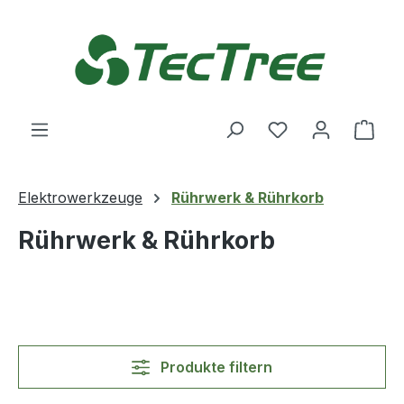
Zum Hauptinhalt springen
Du hast 0 Produ
Ware
Elektrowerkzeuge
Rührwerk & Rührkorb
Rührwerk & Rührkorb
Produkte filtern