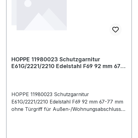
HOPPE 11980023 Schutzgarnitur
E61G/2221/2210 Edelstahl F69 92 mm 67-
77 mm
HOPPE 11980023 Schutzgarnitur
E61G/2221/2210 Edelstahl F69 92 mm 67-77 mm
ohne Türgriff für Außen-/Wohnungsabschluss-
Türen · zertifiziert nach DIN 18257 ES1, erfüllt
die Anforderungen nach DIN EN 1906: 37-0142A
(SK2) in Verbindung mit den passenden