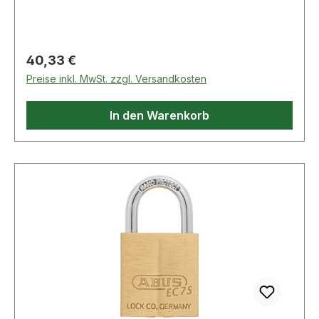
Eigenschaften: · passend zu: Werkbänke
Regulärer Preis:
40,33 €
Preise inkl. MwSt. zzgl. Versandkosten
In den Warenkorb