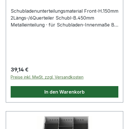
Schubladenunterteilungsmaterial Front-H.150mm
2Längs-/6Querteiler Schubl-B.450mm
Metalleinteilung · für Schubladen-Innenmaße B
450 x T 600 mm · 2 Längstrennwände · 6
Quertrennwände Weitere technische
Eigenschaften: · passend zu: Werkbänke
Regulärer Preis:
39,14 €
Preise inkl. MwSt. zzgl. Versandkosten
In den Warenkorb