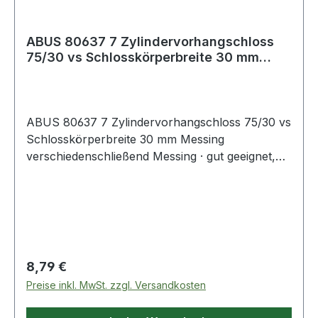
ABUS 80637 7 Zylindervorhangschloss
75/30 vs Schlosskörperbreite 30 mm
Messing v
ABUS 80637 7 Zylindervorhangschloss 75/30 vs
Schlosskörperbreite 30 mm Messing
verschiedenschließend Messing · gut geeignet,
um Türen, Toren, Schränken, Spinden,
Werkzeugkisten, Kellern, Schuppen,
Schaltanlagen und mehr vor Diebstahl zu
sichern · Schlosskörper besteht aus massivem
Messing, der Bügel aus gehärtetem Stahl mit
NANO PROTECT-Korrosionsschutz · eingebaut
Regulärer Preis:
8,79 €
ist ein hochpräzises Schließwerk, das mit
Preise inkl. MwSt. zzgl. Versandkosten
Wendeschlüssel bedient wird