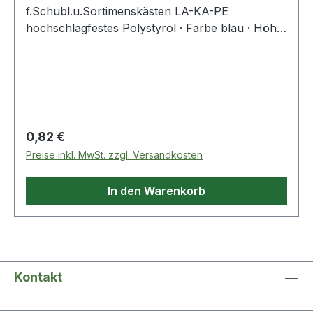
f.Schubl.u.Sortimenskästen LA-KA-PE
hochschlagfestes Polystyrol · Farbe blau · Höhe
63 mm · Einsatzbereiche: Schubladen,
Schubladenschränke, Sortimentskästen und
Leerkoffer Weitere technische Eigenschaften: ·
Höhe: 63mm
Regulärer Preis:
0,82 €
Preise inkl. MwSt. zzgl. Versandkosten
In den Warenkorb
Kontakt