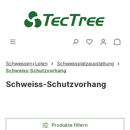
Zum Hauptinhalt springen
Du hast 0 Produ
Ware
Schweissen+Löten
Schweissplatzausstattung
Schweiss-Schutzvorhang
Schweiss-Schutzvorhang
Produkte filtern