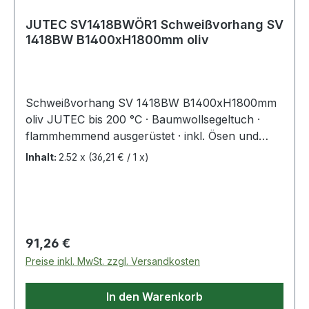
JUTEC SV1418BWÖR1 Schweißvorhang SV
1418BW B1400xH1800mm oliv
Schweißvorhang SV 1418BW B1400xH1800mm
oliv JUTEC bis 200 °C · Baumwollsegeltuch ·
flammhemmend ausgerüstet · inkl. Ösen und
Ringe · Weitere Maße und Materialien zertifiziert
Inhalt:
2.52 x
(36,21 € / 1 x)
nach DIN EN 13501-1 (Europäischer
Brandschutztest) von 600 °C bis 1300 °C als
Vorhänge auf Anfrage lieferbar. Neben den
Standardma
Regulärer Preis:
91,26 €
Preise inkl. MwSt. zzgl. Versandkosten
In den Warenkorb