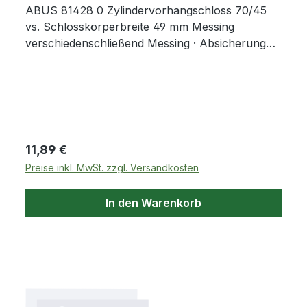
ABUS 81428 0 Zylindervorhangschloss 70/45
vs. Schlosskörperbreite 49 mm Messing
verschiedenschließend Messing · Absicherung
von mittleren Werten / Gegenständen oder bei
durchschnittlichem Diebstahlrisiko · zur
Absicherung von Ketten, Türen, Toren,
Schränken, Spinden, Werkzeugkisten,
Kellerfenstern, Schuppen, Schaltanlagen usw. ·
für den Einsatz im Freien geeignet
Regulärer Preis:
11,89 €
Preise inkl. MwSt. zzgl. Versandkosten
In den Warenkorb