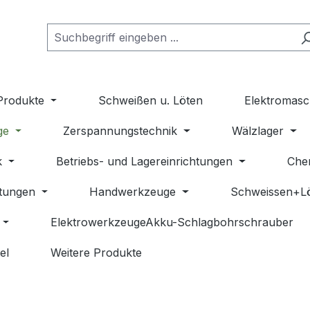
Produkte
Schweißen u. Löten
Elektromasc
ge
Zerspannungstechnik
Wälzlager
k
Betriebs- und Lagereinrichtungen
Che
stungen
Handwerkzeuge
Schweissen+L
ElektrowerkzeugeAkku-Schlagbohrschrauber
el
Weitere Produkte