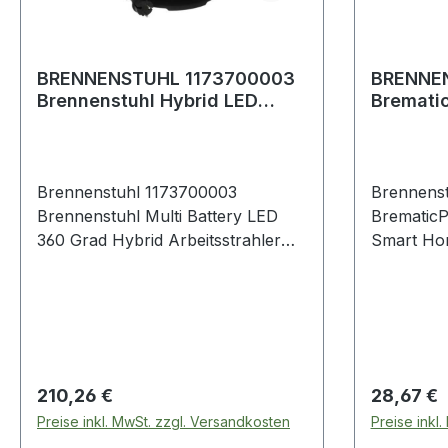
BRENNENSTUHL 1173700003
BRENNE
Brennenstuhl Hybrid LED
Bremati
Baustrahler
Wandtas
Brennenstuhl 1173700003
Brennenst
Brennenstuhl Multi Battery LED
Brematic
360 Grad Hybrid Arbeitsstrahler
Smart Ho
(100W, 12000lm, IP54) ohne
Innen und
AkkuMulti Battery LED 360° Hybrid
Wandtaste
Baustrahler 12050 MH (kompatibel
verschrau
mit 18V Akkus 7 verschiedener
App)Arti
Hersteller, 5m RN-Kabel, IP54,
007123639199 Funk-W
perfekte Rundumbeleuchtung,
gibt Signa
Regulärer Preis:
Regulärer
210,26 €
28,67 €
ohne Akku, Engineered in
von Brem
Preise inkl. MwSt. zzgl. Versandkosten
Preise inkl
Germany) Hybrid LED Baustrahler
(die Nutz