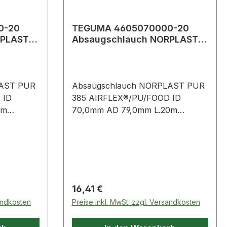
0-20
TEGUMA 4605070000-20
RPLAST
Absaugschlauch NORPLAST
U/FOOD
PUR 385 AIRFLEX®/PU/FOOD
Innen-Ø 70
LAST PUR
Absaugschlauch NORPLAST PUR
 ID
385 AIRFLEX®/PU/FOOD ID
0m
70,0mm AD 79,0mm L.20m
rethan
Leichter Universal Polyurethan
Absaugschlauch Weitere
 ·
technische Eigenschaften: ·
ruck:
Biegeradius: 70mm · Aufdruck:
NORPLAST PUR 385
 EU
Airflex®/PU/Food - REG. EU
Regulärer Preis:
16,41 €
Bemerkung:
10/2011 - Abmessung · Bemerkung:
sandkosten
Preise inkl. MwSt. zzgl. Versandkosten
ge mit
Wir empfehlen die Montage mit
nseele:
Rundschnur · Farbe Innenseele: