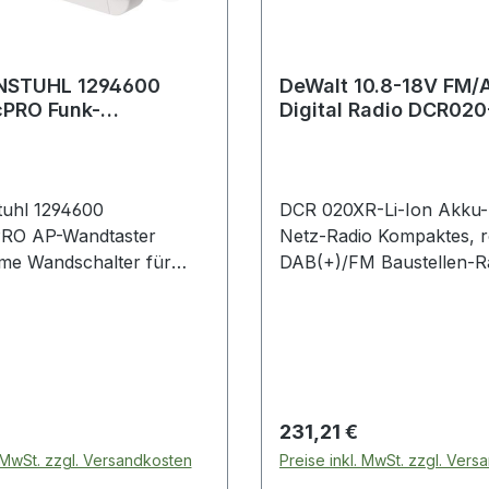
NSTUHL 1294600
DeWalt 10.8-18V FM/
cPRO Funk-
Digital Radio D
ter
uhl 1294600
DCR 020XR-Li-Ion Akku-
PRO AP-Wandtaster
Netz-Radio Kompaktes, 
me Wandschalter für
DAB(+)/FM Baustellen-R
 Aussen (Funk-
Stromversorgung über all
r zum Kleben oder
18,0 Volt XR Li-Ion Schi
ben, steuerbar über
von DEWALT Tech Box 
kelnummer1294600EAN4
externe Audio-Geräte zu
andtaster
und deponieren 3,5 mm
le weiter zum Schalten
Eingang zum Abspielen 
 Preis:
Regulärer Preis:
231,21 €
aticPRO Komponenten
Anschluss zum Aufladen externe
. MwSt. zzgl. Versandkosten
Preise inkl. MwSt. zzgl. Ver
ung der BrematicPRO
Audio-Geräte Extrem robustes