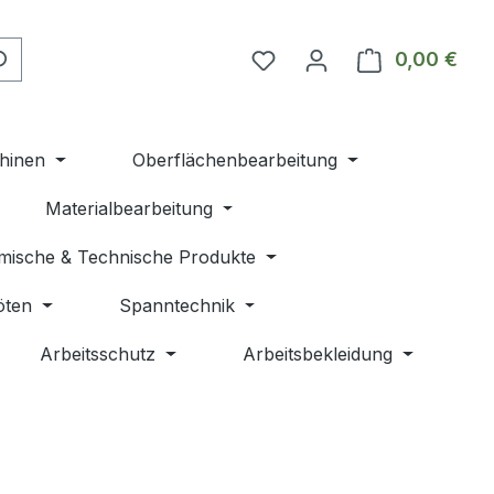
Du hast 0 Produkte auf 
0,00 €
Ware
hinen
Oberflächenbearbeitung
Materialbearbeitung
mische & Technische Produkte
öten
Spanntechnik
Arbeitsschutz
Arbeitsbekleidung