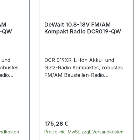
AM
DeWalt 10.8-18V FM/AM
CR020-QW
Kompakt Radio DCR019-QW
 und
DCR 019XR-Li-Ion Akku- und
robustes
Netz-Radio Kompaktes, robustes
adio
FM/AM Baustellen-Radio
e 10,8 -
Stromversorgung über alle 10,8 -
ebe-Akkus
18,0 Volt XR Li-Ion Schiebe-Akkus
um
von DEWALT 3,5 mm AUX Eingang
 schützen
zum Abspielen externer Audio-
 AUX
Geräte Extrem robustes Gehäuse
und USB-
sorgt für eine maximale Lebenszeit
Regulärer Preis:
175,28 €
r
1,8m Netzanschlusskabel sowie
sandkosten
Preise inkl. MwSt. zzgl. Versandkosten
Aufwickelvorrichtung direkt am