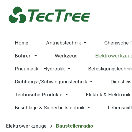
m Hauptinhalt springen
Zur Suche springen
Zur Hauptnavigation springen
Home
Antriebstechnik
Chemische 
Bohren
Werkzeug
Elektrowerkzeu
Pneumatik - Hydraulik
Befestigungstechni
Dichtungs-/Schwingungstechnik
Dienstlei
Technische Produkte
Elektrik & Elektronik
Beschläge & Sicherheitstechnik
Lebensmitt
Elektrowerkzeuge
Baustellenradio