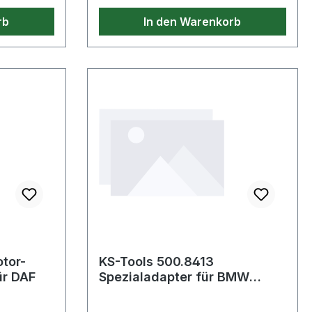
rb
In den Warenkorb
tor-
KS-Tools 500.8413
ür DAF
Spezialadapter für BMW
E90/81