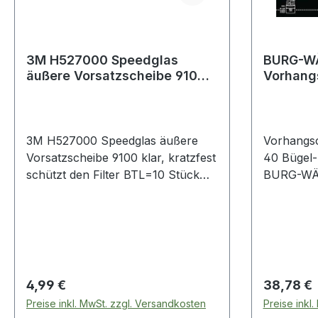
3M H527000 Speedglas
BURG-W
äußere Vorsatzscheibe 9100
Vorhang
klar, kratzfest schützt den Fi
222 40 
Bügelhö
3M H527000 Speedglas äußere
Vorhangsc
Vorsatzscheibe 9100 klar, kratzfest
40 Bügel
schützt den Filter BTL=10 Stück
BURG-WÄC
vor Funken und Spritzern
massiver 
7000000223 Ersatzteil Weitere
stahlgehär
Produkte im Bereich klar, kratzfest
verriegel
schützt den Filter
Gleichsch
eines Sets
technisch
Regulärer Preis:
Regulärer
4,99 €
38,78 €
Schlüssel:
Preise inkl. MwSt. zzgl. Versandkosten
Preise inkl