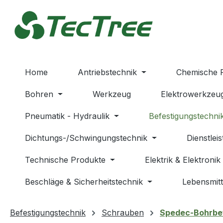
m Hauptinhalt springen
Zur Suche springen
Zur Hauptnavigation springen
Home
Antriebstechnik
Chemische 
Bohren
Werkzeug
Elektrowerkzeu
Pneumatik - Hydraulik
Befestigungstechni
Dichtungs-/Schwingungstechnik
Dienstlei
Technische Produkte
Elektrik & Elektronik
Beschläge & Sicherheitstechnik
Lebensmitt
Befestigungstechnik
Schrauben
Spedec-Bohrbef