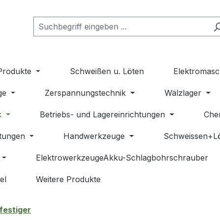
Produkte
Schweißen u. Löten
Elektromasc
ge
Zerspannungstechnik
Wälzlager
k
Betriebs- und Lagereinrichtungen
Che
stungen
Handwerkzeuge
Schweissen+L
ElektrowerkzeugeAkku-Schlagbohrschrauber
el
Weitere Produkte
estiger