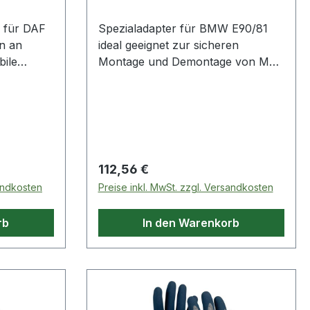
e für DAF
Spezialadapter für BMW E90/81
en an
ideal geeignet zur sicheren
ile
Montage und Demontage von Mc
Pherson Federbeinenin Verbindung
ndung mit
mit Federspanner
500.8400erforderlich beim
re
Stoßdämpfer- oder
Schraubenfedernwechselgeschmie
AF
det und vergütetSpezial-
Regulärer Preis:
112,56 €
WerkzeugstahlAnwendungsgebiete
sandkosten
Preise inkl. MwSt. zzgl. Versandkosten
: BMW 3er E81, E82, E87, E88, 3er
E90, E91, E92, E93 Weitere
rb
In den Warenkorb
Produkte im Bereich
Spezialadapter für BMW E90/81