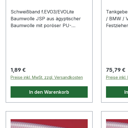
Schweißband f.EVO3/EVOLite
Tankgeber
Baumwolle JSP aus ägyptischer
/ BMW / V
Baumwolle mit poröser PU-
Festziehen
Beschichtung für maximale
Verschlus
Schweißaufnahme · ph-neutral ·
am Kraftst
dermatologisch getestet · passend
Antrieber
für Modell EVO3, EVOLite Weitere
zeitspare
technische Eigenschaften: ·
Beschädig
Ausführung: ph-Neutral
Werkzeuge
Regulärer Preis:
Regulärer
1,89 €
75,79 €
engen Zw
Preise inkl. MwSt. zzgl. Versandkosten
Preise inkl
Platzbeda
Werkzeug
In den Warenkorb
I
: Mercede
BMW E36,
Volkswagen Weitere Produ
Bereich Tankgeberschlüssel für
Mercedes