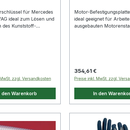
schlüssel für Mercedes
Motor-Befestigungsplatt
AG ideal zum Lösen und
ideal geeignet für Arbeit
 des Kunststoff-
ausgebauten Motorenstab
sringes vom Tankgeber
KonstruktionSpezial-
offtankmit 6-kant
Werkzeugstahlzur Verwe
möglicht einfaches und
Universal Motor- und
ndes Arbeitenkeine
Getriebehalter (460.0850) Weite
ung des Rings durch das
Produkte im Bereich Motor-
rlaubt das Arbeiten in
Befestigungsplatte für D
 Preis:
Regulärer Preis:
354,61 €
ischenräumengeringer
. MwSt. zzgl. Versandkosten
Preise inkl. MwSt. zzgl. Ver
rfSpezial-
stahlAnwendungsgebiete
n den Warenkorb
In den Warenko
s W163, W203, W211,
 E46, Audi und
kte im
 / BMW /