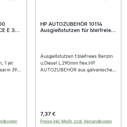
00
HP AUTOZUBEHÖR 10114
CE E 300
Ausgießstutzen für bleifreies
atisch
Benzin und Diesel Länge 290
Ausgießstutzen f.bleifreies Benzin
1 jet
u.Diesel L.290mm flex.HP
searm 390
AUTOZUBEHÖR aus galvanischen
kel
Metall (nicht rostend) · mit
nAir ·
kraftstofffester Gummidichtung und
ar 19
eingebautem Messing-Gewebefilter
· mit Entlüftungsloch · flexibel ·
·
Länge 290 mm
nd ·
Regulärer Preis:
7,37 €
 ·
sandkosten
Preise inkl. MwSt. zzgl. Versandkosten
eitere