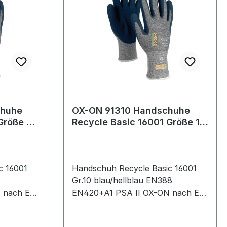
chuhe
OX-ON 91310 Handschuhe
Größe 9
Recycle Basic 16001 Größe 10
 EN
blau/hellblau EN 388, EN 420
c 16001
Handschuh Recycle Basic 16001
Gr.10 blau/hellblau EN388
 nach EN
EN420+A1 PSA II OX-ON nach EN
0%
388 · Kat. II · Material: 50%
yceltes
Nylon/Elastan / 50% recyceltes