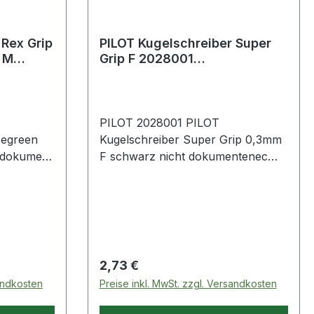
 Rex Grip
PILOT Kugelschreiber Super
 M
Grip F 2028001
Druckmechanik Mine schwarz
PILOT 2028001 PILOT
Begreen
Kugelschreiber Super Grip 0,3mm
 dokumen
F schwarz nicht dokumentenec
cyceltem
Transparentes Gehäuse sorgt für
jederzeit sichtbaren Tintenstand.
Minenspitze aus Edelstahl für
Langlebigkeit und hohe
Druckresistenz.
Regulärer Preis:
2,73 €
sandkosten
Preise inkl. MwSt. zzgl. Versandkosten