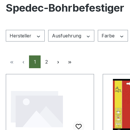
Spedec-Bohrbefestiger
Hersteller
Ausfuehrung
Farbe
Seite
Seite
1
2