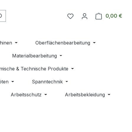
Du hast 0 Produkte auf 
0,00 €
Ware
hinen
Oberflächenbearbeitung
Materialbearbeitung
mische & Technische Produkte
öten
Spanntechnik
Arbeitsschutz
Arbeitsbekleidung