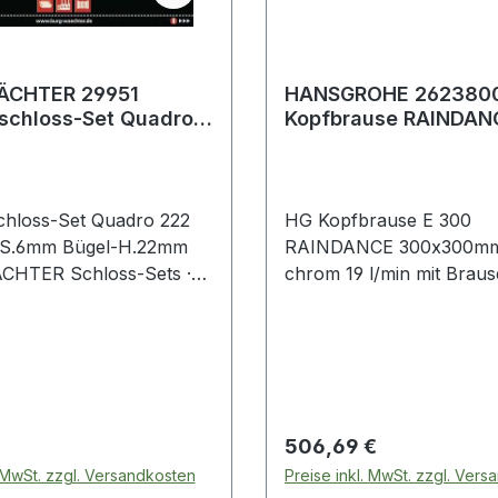
ÄCHTER 29951
HANSGROHE 262380
schloss-Set Quadro
Kopfbrause RAINDAN
Bügelstärke 6 mm
AIR chrom 1jet quadr
he 2
hloss-Set Quadro 222
HG Kopfbrause E 300
-S.6mm Bügel-H.22mm
RAINDANCE 300x300mm, 
HTER Schloss-Sets ·
chrom 19 l/min mit Brau
Messingkörper ·
mm · Kopfbrause im Win
teter Bügel · doppelt
verstellbar · Strahlart Rai
t ab 40 mm ·
Durchflussmenge bei 3 b
ließung nur innerhalb
l/min · vollverchromte
 · SB verpackt Weitere
Strahlscheibe aus Metall 
e Eigenschaften: · Anzahl
abnehmbar · Montage Wa
 Preis:
Regulärer Preis:
506,69 €
 4
Anschlussgewinde G 1/2"
. MwSt. zzgl. Versandkosten
Preise inkl. MwSt. zzgl. Ver
Anschlussgröße DN 15 W