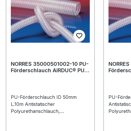
NORRES 35000501002-10 PU-
NORRES 
Förderschlauch AIRDUC® PUR
Förders
350 AS Innen-Ø 50-51 mm
350 AS 
Auße
Außen
PU-Förderschlauch ID 50mm
PU-Förde
L.10m Antistatischer
Antistatis
Polyurethanschlauch,
Polyureth
mittelschwer, mikrobenfest +
mittelsch
schwerentflammbar
schweren