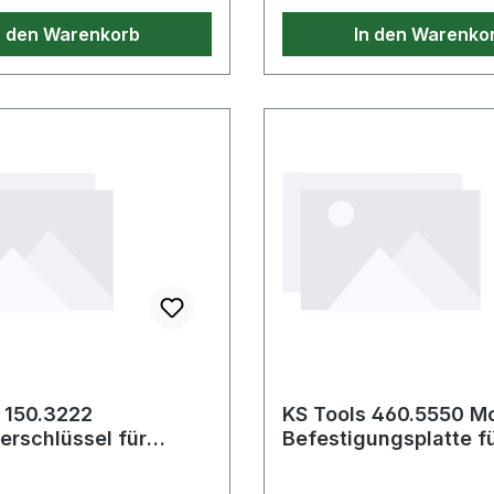
technische Eigen
n den Warenkorb
In den Warenko
 150.3222
KS Tools 460.5550 Mo
rschlüssel für
Befestigungsplatte f
s / BMW / VAG