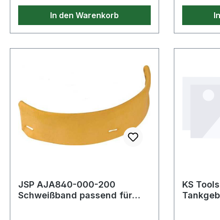
In den Warenkorb
I
JSP AJA840-000-200
KS Tools
Schweißband passend für
Tankgebe
EVO3 / EVOLite Baumwolle
Mercede