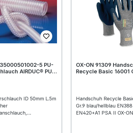
35000501002-5 PU-
OX-ON 91309 Hands
chlauch AIRDUC® PUR
Recycle Basic 16001 
Innen-Ø 50-51 mm
blau/hellblau EN 388,
420+
rschlauch ID 50mm L.5m
Handschuh Recycle Basi
cher
Gr.9 blau/hellblau EN388
anschlauch,
EN420+A1 PSA II OX-ON
wer, mikrobenfest +
388 · Kat. II · Material: 5
tflammbar
Nylon/Elastan / 50% rec