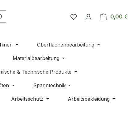
Du hast 0 Produkte auf 
0,00 €
Ware
hinen
Oberflächenbearbeitung
Materialbearbeitung
mische & Technische Produkte
öten
Spanntechnik
Arbeitsschutz
Arbeitsbekleidung