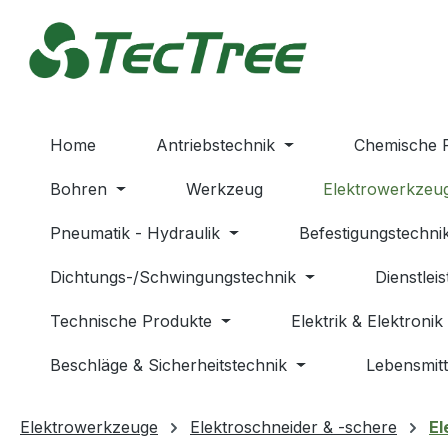
m Hauptinhalt springen
Zur Suche springen
Zur Hauptnavigation springen
Home
Antriebstechnik
Chemische 
Bohren
Werkzeug
Elektrowerkzeu
Pneumatik - Hydraulik
Befestigungstechni
Dichtungs-/Schwingungstechnik
Dienstlei
Technische Produkte
Elektrik & Elektronik
Beschläge & Sicherheitstechnik
Lebensmitt
Elektrowerkzeuge
Elektroschneider & -schere
El