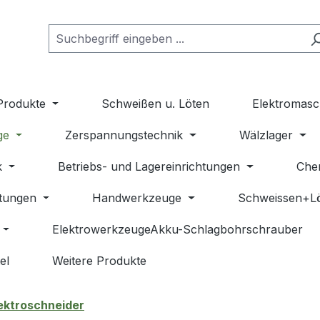
Produkte
Schweißen u. Löten
Elektromasc
ge
Zerspannungstechnik
Wälzlager
k
Betriebs- und Lagereinrichtungen
Che
stungen
Handwerkzeuge
Schweissen+L
ElektrowerkzeugeAkku-Schlagbohrschrauber
el
Weitere Produkte
ektroschneider