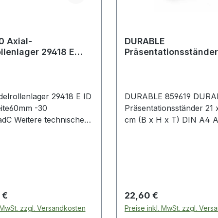
 Axial-
DURABLE
llenlager 29418 E
Präsentationsstände
 90 mm Breite60 mm
A4 Acryl transparent
+200
delrollenlager 29418 E ID
DURABLE 859619 DURA
ite60mm -30
Präsentationsständer 21 
dC Weitere technische
cm (B x H x T) DIN A4 
ften: · Außen: 190 mm
Aufsteller zur Verwendu
Verkaufstheken · Rezepti
Einseitig verwendbar. Sta
durch selbstklebende G
Schnelles und einfaches
Auswechseln von Inform
 Preis:
Regulärer Preis:
 €
22,60 €
durch seitliche Entnahme
. MwSt. zzgl. Versandkosten
Preise inkl. MwSt. zzgl. Ver