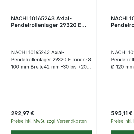
NACHI 10165243 Axial-
NACHI 10
Pendelrollenlager 29320 E
Pendelro
Innen-Ø 100 mm Breite42 mm
Innen-Ø
-30 bi
-30 b
NACHI 10165243 Axial-
NACHI 101
Pendelrollenlager 29320 E Innen-Ø
Pendelrol
100 mm Breite42 mm -30 bis +200
Ø 120 mm 
°C Weitere technische
+200 °C Weitere technische
Eigenschaften:· Außen: 170mm
Eigenscha
Regulärer Preis:
Regulärer
292,97 €
595,11 €
Preise inkl. MwSt. zzgl. Versandkosten
Preise inkl