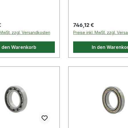
 Preis:
Regulärer Preis:
€
746,12 €
. MwSt. zzgl. Versandkosten
Preise inkl. MwSt. zzgl. Ver
n den Warenkorb
In den Warenko