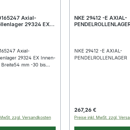
165247 Axial-
NKE 29412 -E AXIAL-
llenlager 29324 EX
PENDELROLLENLAGE
 120 mm Breite54 mm
65247 Axial-
NKE 29412 -E AXIAL-
lenlager 29324 EX Innen-
PENDELROLLENLAGER
Breite54 mm -30 bis
ften:· Außen: 210mm
 Preis:
Regulärer Preis:
267,26 €
. MwSt. zzgl. Versandkosten
Preise inkl. MwSt. zzgl. Ver