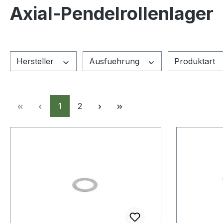
Axial-Pendelrollenlager
Hersteller
Ausfuehrung
Produktart
Seite
Seite
1
2