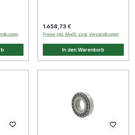
Regulärer Preis:
1.658,73 €
sandkosten
Preise inkl. MwSt. zzgl. Versandkosten
rb
In den Warenkorb