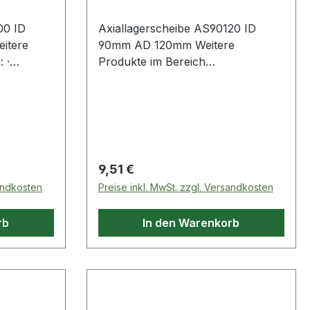
00 ID
Axiallagerscheibe AS90120 ID
itere
90mm AD 120mm Weitere
 ·
Produkte im Bereich
Axiallagerscheibe
Regulärer Preis:
9,51 €
sandkosten
Preise inkl. MwSt. zzgl. Versandkosten
rb
In den Warenkorb