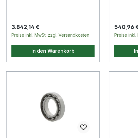
Regulärer Preis:
Regulärer
3.842,14 €
540,96 
Preise inkl. MwSt. zzgl. Versandkosten
Preise inkl
In den Warenkorb
I