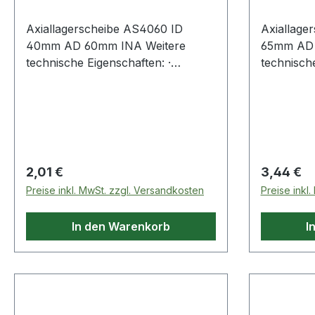
Axiallagerscheibe AS4060 ID
Axiallage
40mm AD 60mm INA Weitere
65mm AD 
technische Eigenschaften: ·
technische
Material: Stahlblech Weitere
Material: Sta
Produkte im Bereich
Produkte 
Regulärer Preis:
Regulärer
2,01 €
3,44 €
Preise inkl. MwSt. zzgl. Versandkosten
Preise inkl
In den Warenkorb
I