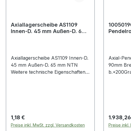
Axiallagerscheibe AS1109
10050190
Innen-D. 45 mm Außen-D. 65
Pendelro
mm NTN
Innen-Ø
-30 bis 
Axiallagerscheibe AS1109 Innen-D.
Axial-Pen
45 mm Außen-D. 65 mm NTN
90mm Bre
Weitere technische Eigenschaften: ·
b.+200Gra
Material: Stahlblech
Eigenscha
Weiter
Regulärer Preis:
Regulärer
1,18 €
1.938,26
Preise inkl. MwSt. zzgl. Versandkosten
Preise inkl