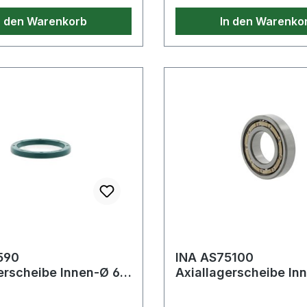
n den Warenkorb
In den Warenko
590
INA AS75100
erscheibe Innen-Ø 65
Axiallagerscheibe In
en-Ø 90 mm
mm Außen-Ø 100 mm