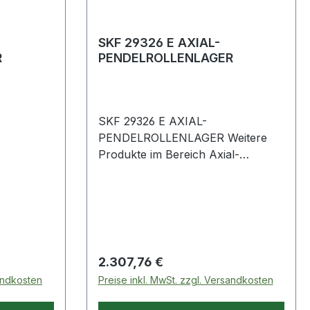
SKF 29326 E AXIAL-
R
PENDELROLLENLAGER
SKF 29326 E AXIAL-
PENDELROLLENLAGER Weitere
Produkte im Bereich Axial-
Pendelrollenlager
Regulärer Preis:
2.307,76 €
sandkosten
Preise inkl. MwSt. zzgl. Versandkosten