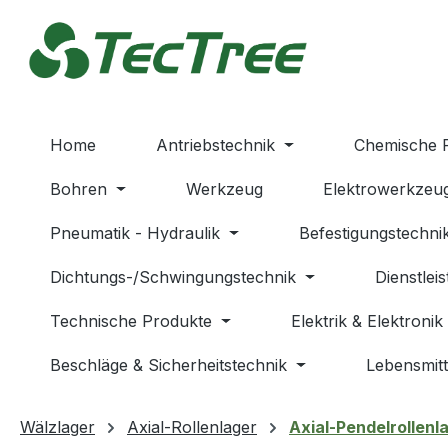
m Hauptinhalt springen
Zur Suche springen
Zur Hauptnavigation springen
Home
Antriebstechnik
Chemische 
Bohren
Werkzeug
Elektrowerkzeu
Pneumatik - Hydraulik
Befestigungstechni
Dichtungs-/Schwingungstechnik
Dienstlei
Technische Produkte
Elektrik & Elektronik
Beschläge & Sicherheitstechnik
Lebensmitt
Wälzlager
Axial-Rollenlager
Axial-Pendelrollenl