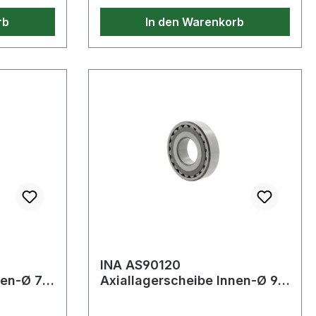
rb
In den Warenkorb
INA AS90120
nen-Ø 75
Axiallagerscheibe Innen-Ø 90
mm Außen-Ø 120 mm