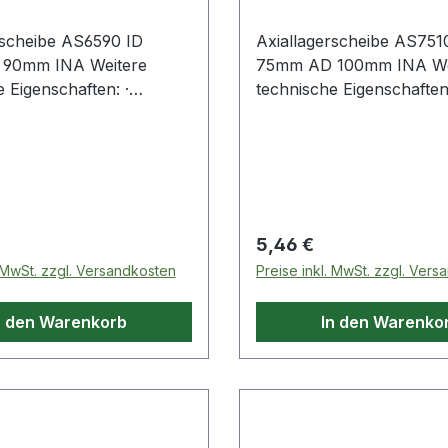
rscheibe AS6590 ID
Axiallagerscheibe AS751
90mm INA Weitere
75mm AD 100mm INA We
 Eigenschaften: ·
technische Eigenschaften:
hlblech Weitere
Material: Stahlblech Weitere
im Bereich
Produkte im Berei
 Preis:
Regulärer Preis:
5,46 €
. MwSt. zzgl. Versandkosten
Preise inkl. MwSt. zzgl. Ver
n den Warenkorb
In den Warenko