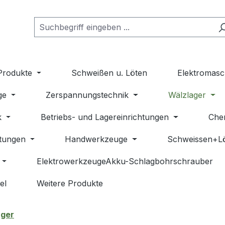
Produkte
Schweißen u. Löten
Elektromasc
ge
Zerspannungstechnik
Wälzlager
k
Betriebs- und Lagereinrichtungen
Che
stungen
Handwerkzeuge
Schweissen+L
ElektrowerkzeugeAkku-Schlagbohrschrauber
el
Weitere Produkte
ager