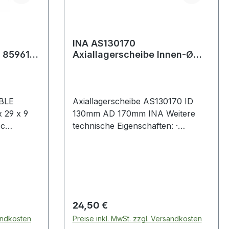
INA AS130170
r 859619
Axiallagerscheibe Innen-Ø
130 mm Außen-Ø 170 mm
BLE
Axiallagerscheibe AS130170 ID
x 29 x 9
130mm AD 170mm INA Weitere
Ac
technische Eigenschaften: ·
ng an
Material: Stahlblech Weitere
onen etc.
Produkte im Ber
ndfest
ummifüße.
ationen
Regulärer Preis:
24,50 €
.
sandkosten
Preise inkl. MwSt. zzgl. Versandkosten