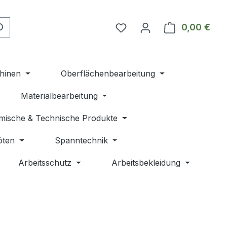
Du hast 0 Produkte auf 
0,00 €
Ware
hinen
Oberflächenbearbeitung
Materialbearbeitung
mische & Technische Produkte
öten
Spanntechnik
Arbeitsschutz
Arbeitsbekleidung