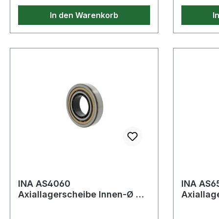
In den Warenkorb
I
INA AS4060
INA AS6
Axiallagerscheibe Innen-Ø 40
Axiallag
mm Außen-Ø 60 mm
mm Auß