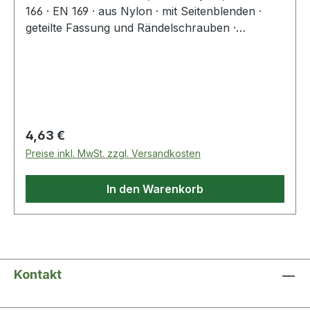
166 · EN 169 · aus Nylon · mit Seitenblenden ·
geteilte Fassung und Rändelschrauben ·
verstellbare Bügellängen · Glasgröße 62 x 52 mm
Regulärer Preis:
4,63 €
Preise inkl. MwSt. zzgl. Versandkosten
In den Warenkorb
Kontakt