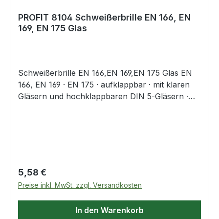
PROFIT 8104 Schweißerbrille EN 166, EN
169, EN 175 Glas
Schweißerbrille EN 166,EN 169,EN 175 Glas EN
166, EN 169 · EN 175 · aufklappbar · mit klaren
Gläsern und hochklappbaren DIN 5-Gläsern ·
Scheiben-Ø 50 mm · verstellbares Kopfband
Regulärer Preis:
5,58 €
Preise inkl. MwSt. zzgl. Versandkosten
In den Warenkorb