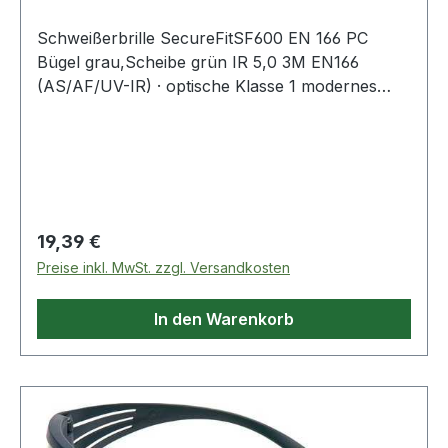
Schweißerbrille SecureFitSF600 EN 166 PC
Bügel grau,Scheibe grün IR 5,0 3M EN166
(AS/AF/UV-IR) · optische Klasse 1 modernes
Zwei-Scheiben-Design · 3M-
Bügeldruckverteilungstechnologie sorgt für
sicheren und bequemen Sitz · Scotchgard Anti-
Fog-Beschichtung bietet exzellenten Schutz vor
dem Beschlagen und guten Anti-Kratzschutz ·
breite, flexible Bügel für robusten Seitenschutz
Regulärer Preis:
19,39 €
und ideal für kombinierten Einsatz mit
Preise inkl. MwSt. zzgl. Versandkosten
Kapselgehörschutz · Gewicht ca. 27 g Weitere
technische Eigenschaften: · Linsenbeschichtung:
In den Warenkorb
3M Scotchgard Anti-Fog ·
Scheibenkennzeichnung: 5 3M 1 F · Gewicht ca.:
27g