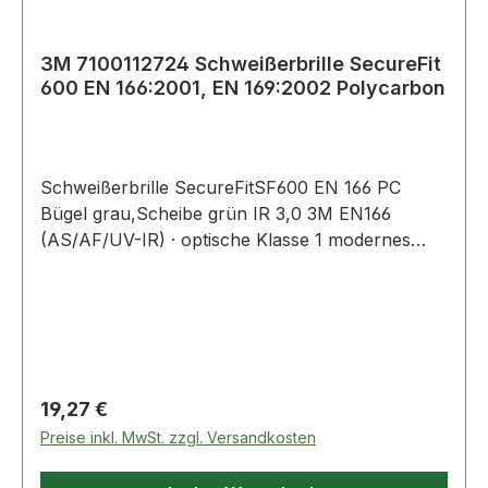
3M 7100112724 Schweißerbrille SecureFit
600 EN 166:2001, EN 169:2002 Polycarbon
Schweißerbrille SecureFitSF600 EN 166 PC
Bügel grau,Scheibe grün IR 3,0 3M EN166
(AS/AF/UV-IR) · optische Klasse 1 modernes
Zwei-Scheiben-Design · 3M-
Bügeldruckverteilungstechnologie sorgt für
sicheren und bequemen Sitz · Scotchgard Anti-
Fog-Beschichtung bietet exzellenten Schutz vor
dem Beschlagen und guten Anti-Kratzschutz ·
breite, flexible Bügel für robusten Seitenschutz
Regulärer Preis:
19,27 €
und ideal für kombinierten Einsatz mit
Preise inkl. MwSt. zzgl. Versandkosten
Kapselgehörschutz · Gewicht ca. 27 g Weitere
technische Eigenschaften: · Linsenbeschichtung: