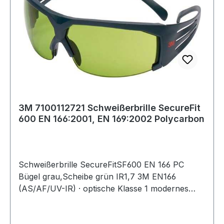
3M 7100112721 Schweißerbrille SecureFit
600 EN 166:2001, EN 169:2002 Polycarbon
Schweißerbrille SecureFitSF600 EN 166 PC
Bügel grau,Scheibe grün IR1,7 3M EN166
(AS/AF/UV-IR) · optische Klasse 1 modernes
Zwei-Scheiben-Design · 3M-
Bügeldruckverteilungstechnologie sorgt für