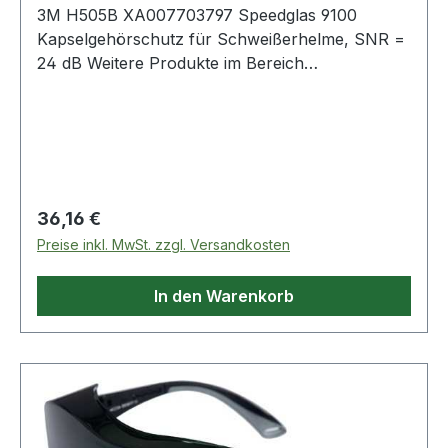
3M H505B XA007703797 Speedglas 9100
Kapselgehörschutz für Schweißerhelme, SNR =
24 dB Weitere Produkte im Bereich
Schweißerhelme, SNR = 24 dB, auch Speedg
Regulärer Preis:
36,16 €
Preise inkl. MwSt. zzgl. Versandkosten
In den Warenkorb