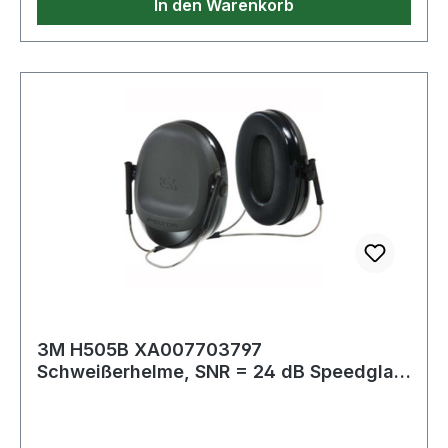
In den Warenkorb
3M Scotchgard Anti-Fog ·
Scheibenkennzeichnung: 3 3M 1 F · Gewicht ca.:
27g
3M H505B XA007703797
Schweißerhelme, SNR = 24 dB Speedglas
9100