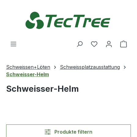
Zum Hauptinhalt springen
Du hast 0 Produ
Ware
Schweissen+Löten
Schweissplatzausstattung
Schweisser-Helm
Schweisser-Helm
Produkte filtern