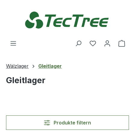
Zum Hauptinhalt springen
Du hast 0 Produ
Ware
Wälzlager
Gleitlager
Gleitlager
Produkte filtern