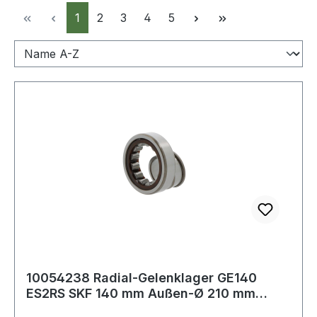
Seite
Seite
Seite
Seite
Seite
1
2
3
4
5
10054238 Radial-Gelenklager GE140
ES2RS SKF 140 mm Außen-Ø 210 mm
Breite 90 mm