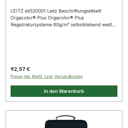
LEITZ 66520001 Leitz Beschriftungsetikett
Orgacolor® Plus Orgacolor® Plus
Registratursysteme 80g/m² selbstklebend weiß
Leitz Beschriftungsetikett Orgacolor® Plus
Orgacolor® Plus Registratursysteme 80g/m²
selbstklebend weiß
Regulärer Preis:
92,57 €
Preise inkl. MwSt. zzgl. Versandkosten
In den Warenkorb