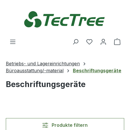
Zum Hauptinhalt springen
Du hast 0 Produ
Ware
Betriebs- und Lagereinrichtungen
Büroausstattung/-material
Beschriftungsgeräte
Beschriftungsgeräte
Produkte filtern