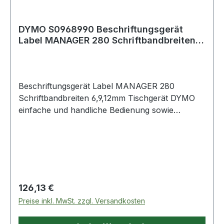
DYMO S0968990 Beschriftungsgerät
Label MANAGER 280 Schriftbandbreiten
6, 9, 12 m
Beschriftungsgerät Label MANAGER 280
Schriftbandbreiten 6,9,12mm Tischgerät DYMO
einfache und handliche Bedienung sowie
Bandwechsel · Multipler Etikettenspeicher, mit
Druckvorschau · Thermotransfer-Drucker für
randscharfen Druck, Druckauflösung 180 dpi ·
220 Symbole und Cliparts · Race-Technologie
für schnellen Zugriff auf Umlaute ·
Abschaltautomatik · Mit wiederaufladbarem
Regulärer Preis:
126,13 €
Lithium-Ionen Akku inkl. Ladeadapter PC-
Preise inkl. MwSt. zzgl. Versandkosten
Anbindung über USB-Anschluss
Systemanforderung: Windows Vista /7/8/XP,