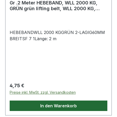
Gr .2 Meter HEBEBAND, WLL 2000 KG,
GRÜN grün lifting belt, WLL 2000 KG,
GREEN
HEBEBANDWLL 2000 KGGRÜN 2-LAGIG60MM
BREITSF 7 1Länge: 2 m
Regulärer Preis:
4,75 €
Preise inkl. MwSt. zzgl. Versandkosten
In den Warenkorb