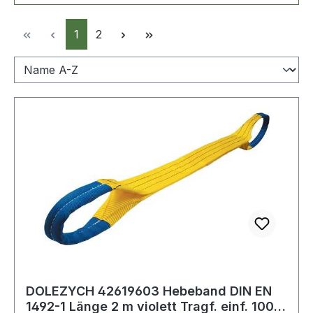
Seite
Seite
1
2
DOLEZYCH 42619603 Hebeband DIN EN
1492-1 Länge 2 m violett Tragf. einf. 1000