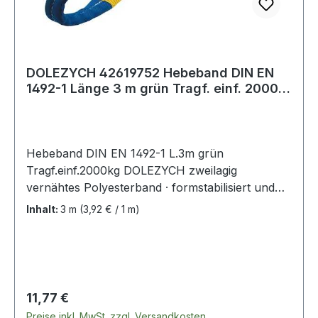
DOLEZYCH 42619752 Hebeband DIN EN
1492-1 Länge 3 m grün Tragf. einf. 2000
kg
Hebeband DIN EN 1492-1 L.3m grün
Tragf.einf.2000kg DOLEZYCH zweilagig
vernähtes Polyesterband · formstabilisiert und
imprägniert · Sicherheitsfaktor 7:1 ·
Inhalt:
3 m
(3,92 € / 1 m)
Farbcodierung der Tragfähigkeit · mit 2
verstärkten Schlaufen · bessere Handhabung
durch längere und verjüngte Schlaufen · GS
(geprüfte Sicherheit) geprüft von der DEKRA
EXAM GmbH in Bochum Weitere technische
Regulärer Preis:
11,77 €
Eigenschaften: · Schlaufenlänge: 300mm ·
Preise inkl. MwSt. zzgl. Versandkosten