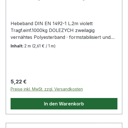
kg
Hebeband DIN EN 1492-1 L.2m violett
Tragf.einf.1000kg DOLEZYCH zweilagig
vernähtes Polyesterband · formstabilisiert und
imprägniert · Sicherheitsfaktor 7:1 ·
Inhalt:
2 m
(2,61 € / 1 m)
Farbcodierung der Tragfähigkeit · mit 2
verstärkten Schlaufen · bessere Handhabung
durch längere und verjüngte Schlaufen · GS
(geprüfte Sicherheit) geprüft von der DEKRA
EXAM GmbH in Bochum Weitere technische
Regulärer Preis:
5,22 €
Eigenschaften: · Schlaufenlänge: 200mm ·
Preise inkl. MwSt. zzgl. Versandkosten
Ausführung: zweilagig · prüfpflichtig: ja
In den Warenkorb