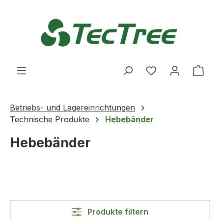
Zum Hauptinhalt springen
Du hast 0 Produ
Ware
Betriebs- und Lagereinrichtungen
Technische Produkte
Hebebänder
Hebebänder
Produkte filtern