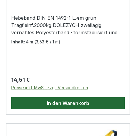
Hebeband DIN EN 1492-1 L.4m grün
Tragf.einf.2000kg DOLEZYCH zweilagig
vernähtes Polyesterband · formstabilisiert und
imprägniert · Sicherheitsfaktor 7:1 ·
Inhalt:
4 m
(3,63 € / 1 m)
Farbcodierung der Tragfähigkeit · mit 2
verstärkten Schlaufen · bessere Handhabung
durch längere und verjüngte Schlaufen · GS
(geprüfte Sicherheit) geprüft von der DEKRA
EXAM GmbH in Bochum Weitere technische
Regulärer Preis:
14,51 €
Eigenschaften: · Schlaufenlänge: 300mm ·
Preise inkl. MwSt. zzgl. Versandkosten
Ausführung: zweilagig · prüfpflichtig: ja
In den Warenkorb