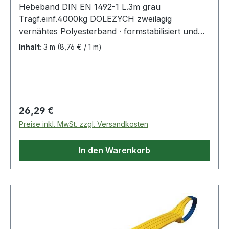
Hebeband DIN EN 1492-1 L.3m grau
Tragf.einf.4000kg DOLEZYCH zweilagig
vernähtes Polyesterband · formstabilisiert und
imprägniert · Sicherheitsfaktor 7:1 ·
Inhalt:
3 m
(8,76 € / 1 m)
Farbcodierung der Tragfähigkeit · mit 2
verstärkten Schlaufen · bessere Handhabung
durch längere und verjüngte Schlaufen · GS
(geprüfte Sicherheit) geprüft von der DEKRA
EXAM GmbH in Bochum Weitere technische
Regulärer Preis:
26,29 €
Eigenschaften: · Schlaufenlänge: 425mm ·
Preise inkl. MwSt. zzgl. Versandkosten
Ausführung: zweilagig · prüfpflichtig: ja
In den Warenkorb