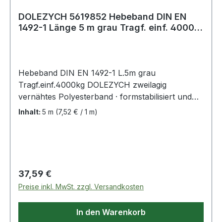
DOLEZYCH 5619852 Hebeband DIN EN
1492-1 Länge 5 m grau Tragf. einf. 4000
kg
Hebeband DIN EN 1492-1 L.5m grau
Tragf.einf.4000kg DOLEZYCH zweilagig
vernähtes Polyesterband · formstabilisiert und
imprägniert · Sicherheitsfaktor 7:1 ·
Inhalt:
5 m
(7,52 € / 1 m)
Farbcodierung der Tragfähigkeit · mit 2
verstärkten Schlaufen · bessere Handhabung
durch längere und verjüngte Schlaufen · GS
(geprüfte Sicherheit) geprüft von der DEKRA
EXAM GmbH in Bochum Weitere technische
Regulärer Preis:
37,59 €
Eigenschaften: · Schlaufenlänge: 425mm ·
Preise inkl. MwSt. zzgl. Versandkosten
Ausführung: zweilagig · prüfpflichtig: ja
In den Warenkorb