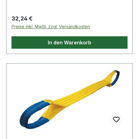
(geprüfte Sicherheit) geprüft von der DEKRA
EXAM GmbH in Bochum Weitere technische
Regulärer Preis:
32,24 €
Eigenschaften: · Schlaufenlänge: 425mm ·
Preise inkl. MwSt. zzgl. Versandkosten
Ausführung: zweilagig · prüfpflichtig: ja
In den Warenkorb