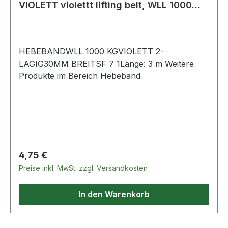
VIOLETT violettt lifting belt, WLL 1000
KG, V
HEBEBANDWLL 1000 KGVIOLETT 2-
LAGIG30MM BREITSF 7 1Länge: 3 m Weitere
Produkte im Bereich Hebeband
Regulärer Preis:
4,75 €
Preise inkl. MwSt. zzgl. Versandkosten
In den Warenkorb