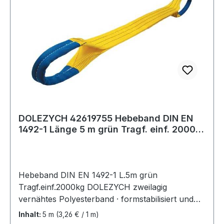
DOLEZYCH 42619755 Hebeband DIN EN
1492-1 Länge 5 m grün Tragf. einf. 2000
kg
Hebeband DIN EN 1492-1 L.5m grün
Tragf.einf.2000kg DOLEZYCH zweilagig
vernähtes Polyesterband · formstabilisiert und
imprägniert · Sicherheitsfaktor 7:1 ·
Inhalt:
5 m
(3,26 € / 1 m)
Farbcodierung der Tragfähigkeit · mit 2