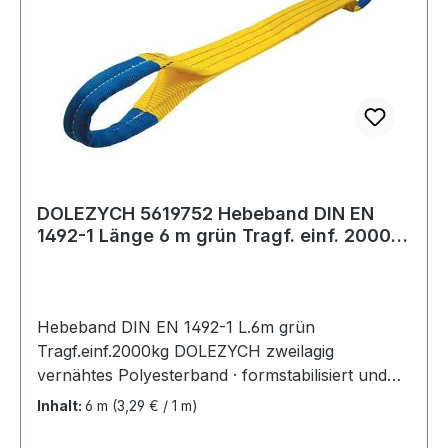
DOLEZYCH 5619752 Hebeband DIN EN
1492-1 Länge 6 m grün Tragf. einf. 2000
kg
Hebeband DIN EN 1492-1 L.6m grün
Tragf.einf.2000kg DOLEZYCH zweilagig
vernähtes Polyesterband · formstabilisiert und
imprägniert · Sicherheitsfaktor 7:1 ·
Inhalt:
6 m
(3,29 € / 1 m)
Farbcodierung der Tragfähigkeit · mit 2
verstärkten Schlaufen · bessere Handhabung