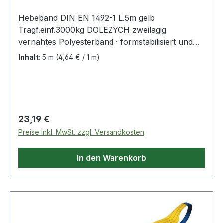
Hebeband DIN EN 1492-1 L.5m gelb
Tragf.einf.3000kg DOLEZYCH zweilagig
vernähtes Polyesterband · formstabilisiert und
imprägniert · Sicherheitsfaktor 7:1 ·
Inhalt:
5 m
(4,64 € / 1 m)
Farbcodierung der Tragfähigkeit · mit 2
verstärkten Schlaufen · bessere Handhabung
durch längere und verjüngte Schlaufen · GS
(geprüfte Sicherheit) geprüft von der DEKRA
EXAM GmbH in Bochum Weitere technische
Regulärer Preis:
23,19 €
Eigenschaften: · Schlaufenlänge: 350mm ·
Preise inkl. MwSt. zzgl. Versandkosten
Ausführung: zweilagig · prüfpflichtig: ja
In den Warenkorb