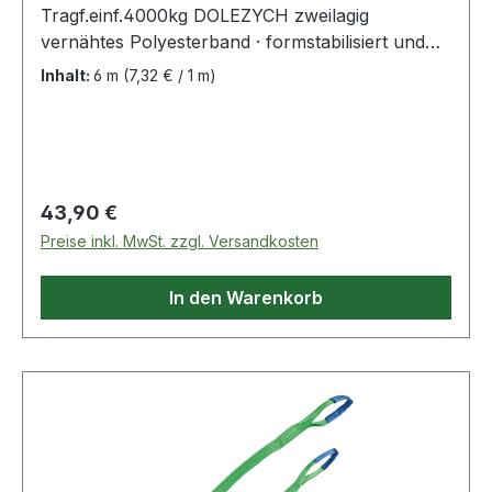
Tragf.einf.4000kg DOLEZYCH zweilagig
vernähtes Polyesterband · formstabilisiert und
imprägniert · Sicherheitsfaktor 7:1 ·
Inhalt:
6 m
(7,32 € / 1 m)
Farbcodierung der Tragfähigkeit · mit 2
verstärkten Schlaufen · bessere Handhabung
durch längere und verjüngte Schlaufen · GS
(geprüfte Sicherheit) geprüft von der DEKRA
EXAM GmbH in Bochum Weitere technische
Regulärer Preis:
43,90 €
Eigenschaften: · Schlaufenlänge: 425mm ·
Preise inkl. MwSt. zzgl. Versandkosten
Ausführung: zweilagig · prüfpflichtig: ja
In den Warenkorb