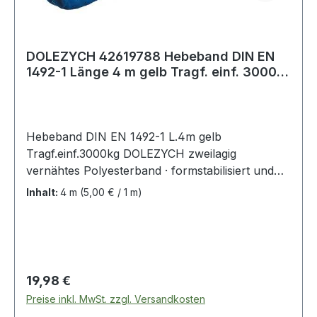
DOLEZYCH 42619788 Hebeband DIN EN
1492-1 Länge 4 m gelb Tragf. einf. 3000
kg
Hebeband DIN EN 1492-1 L.4m gelb
Tragf.einf.3000kg DOLEZYCH zweilagig
vernähtes Polyesterband · formstabilisiert und
imprägniert · Sicherheitsfaktor 7:1 ·
Inhalt:
4 m
(5,00 € / 1 m)
Farbcodierung der Tragfähigkeit · mit 2
verstärkten Schlaufen · bessere Handhabung
durch längere und verjüngte Schlaufen · GS
(geprüfte Sicherheit) geprüft von der DEKRA
EXAM GmbH in Bochum Weitere technische
Regulärer Preis:
19,98 €
Eigenschaften: · Schlaufenlänge: 350mm ·
Preise inkl. MwSt. zzgl. Versandkosten
Ausführung: zweilagig · prüfpflichtig: ja