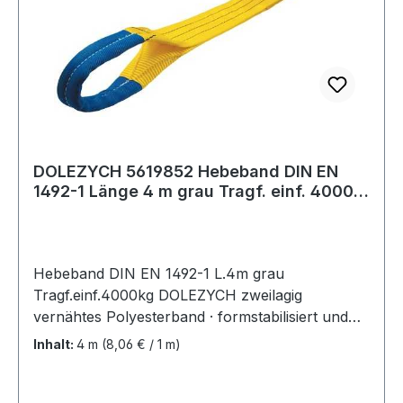
DOLEZYCH 5619852 Hebeband DIN EN
1492-1 Länge 4 m grau Tragf. einf. 4000
kg
Hebeband DIN EN 1492-1 L.4m grau
Tragf.einf.4000kg DOLEZYCH zweilagig
vernähtes Polyesterband · formstabilisiert und
imprägniert · Sicherheitsfaktor 7:1 ·
Inhalt:
4 m
(8,06 € / 1 m)
Farbcodierung der Tragfähigkeit · mit 2
verstärkten Schlaufen · bessere Handhabung
durch längere und verjüngte Schlaufen · GS