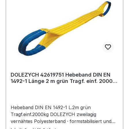
DOLEZYCH 42619751 Hebeband DIN EN
1492-1 Länge 2 m grün Tragf. einf. 2000
kg
Hebeband DIN EN 1492-1 L.2m grün
Tragf.einf.2000kg DOLEZYCH zweilagig
vernähtes Polyesterband · formstabilisiert und
imprägniert · Sicherheitsfaktor 7:1 ·