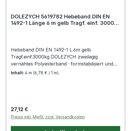
DOLEZYCH 5619782 Hebeband DIN EN
1492-1 Länge 6 m gelb Tragf. einf. 3000
kg
Hebeband DIN EN 1492-1 L.6m gelb
Tragf.einf.3000kg DOLEZYCH zweilagig
vernähtes Polyesterband · formstabilisiert und
imprägniert · Sicherheitsfaktor 7:1 ·
Inhalt:
4 m
(6,78 € / 1 m)
Farbcodierung der Tragfähigkeit · mit 2
verstärkten Schlaufen · bessere Handhabung
durch längere und verjüngte Schlaufen · GS
(geprüfte Sicherheit) geprüft von der DEKRA
EXAM GmbH in Bochum Weitere technische
Regulärer Preis:
27,12 €
Eigenschaften: · Schlaufenlänge: 350mm ·
Preise inkl. MwSt. zzgl. Versandkosten
Ausführung: zweilagig · prüfpflichtig: ja